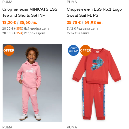
PUMA
PUMA
Спортен екип MINICATS ESS
Спортен екип ESS No.1 Logo
Tee and Shorts Set INF
Sweat Suit FL PS
Текуща цена:
Текуща цена:
18,20 €
/
35,60 лв.
35,78 €
/
69,98 лв.
Редовна цена:
28,00 €
(
-35%
)
Най-добра цена
51,12 €
Редовна цена
Редовна цена:
Спестявате:
28,00 €
(
-35%
) Редовна цена
15,34 €
Разлика
ONLY
OFFER
OFFER
ONLINE
PUMA
PUMA