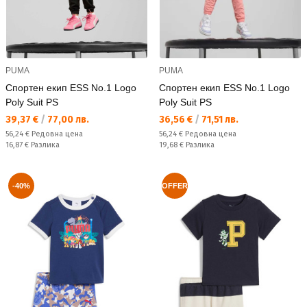
PUMA
PUMA
Спортен екип ESS No.1 Logo
Спортен екип ESS No.1 Logo
Poly Suit PS
Poly Suit PS
Текуща цена:
Текуща цена:
39,37 €
/
77,00 лв.
36,56 €
/
71,51 лв.
Редовна цена:
Редовна цена:
56,24 €
Редовна цена
56,24 €
Редовна цена
Спестявате:
Спестявате:
16,87 €
Разлика
19,68 €
Разлика
-40%
OFFER