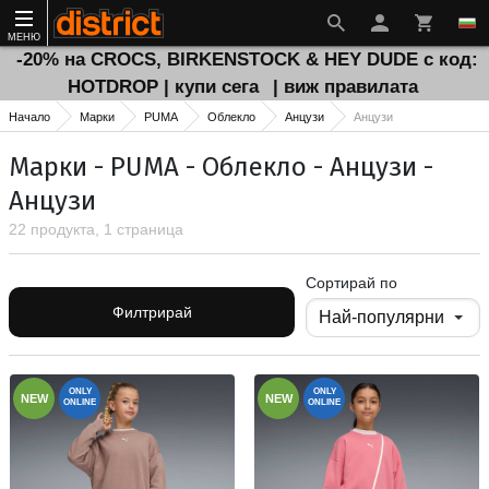
МЕНЮ
-20% на CROCS, BIRKENSTOCK & HEY DUDE с код:
HOTDROP | купи сега
| виж правилата
Начало
Марки
PUMA
Облекло
Анцузи
Анцузи
Марки - PUMA - Облекло - Анцузи -
Анцузи
22 продукта, 1 страница
Сортирай по
Филтрирай
ONLY
ONLY
NEW
NEW
ONLINE
ONLINE