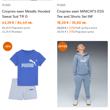
PUMA
PUMA
Спортен екип Metallic Hooded
Спортен екип MINICATS ESS
Sweat Suit TR G
Tee and Shorts Set INF
Текуща цена:
Текуща цена:
43,20 €
/
84,49 лв.
18,20 €
/
35,60 лв.
Редовна цена:
66,46 €
Редовна цена
28,00 €
(
-35%
)
Най-добра цена
Спестявате:
Редовна цена:
23,26 €
Разлика
28,00 €
(
-35%
) Редовна цена
-35%
OFFER