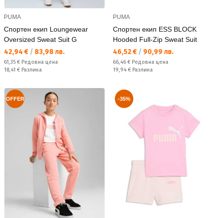
PUMA
PUMA
Спортен екип Loungewear
Спортен екип ESS BLOCK
Oversized Sweat Suit G
Hooded Full-Zip Sweat Suit
Текуща цена:
Текуща цена:
42,94 €
/
83,98 лв.
46,52 €
/
90,99 лв.
Редовна цена:
Редовна цена:
61,35 €
Редовна цена
66,46 €
Редовна цена
Спестявате:
Спестявате:
18,41 €
Разлика
19,94 €
Разлика
OFFER
-35%