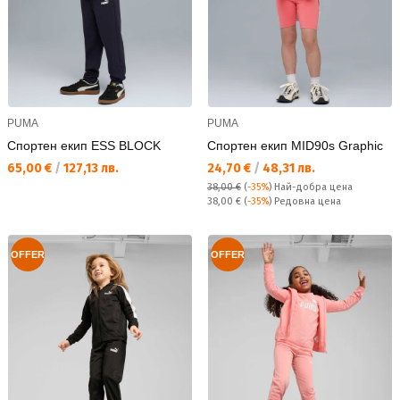
PUMA
PUMA
Спортен екип ESS BLOCK
Спортен екип MID90s Graphic
Текуща цена:
Текуща цена:
65,00 €
/
127,13 лв.
24,70 €
/
48,31 лв.
38,00 €
(
-35%
)
Най-добра цена
Редовна цена:
38,00 €
(
-35%
) Редовна цена
OFFER
OFFER