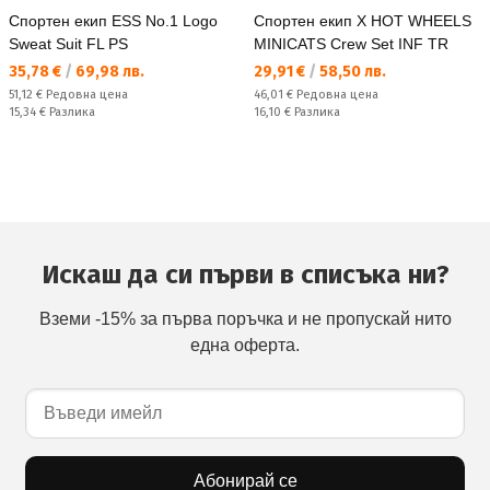
Спортен екип ESS No.1 Logo
Спортен екип X HOT WHEELS
Sweat Suit FL PS
MINICATS Crew Set INF TR
Текуща цена:
Текуща цена:
35,78 €
/
69,98 лв.
29,91 €
/
58,50 лв.
Редовна цена:
Редовна цена:
51,12 €
Редовна цена
46,01 €
Редовна цена
Спестявате:
Спестявате:
15,34 €
Разлика
16,10 €
Разлика
Искаш да си първи в списъка ни?
Вземи -15% за първа поръчка и не пропускай нито
една оферта.
Абонирай се