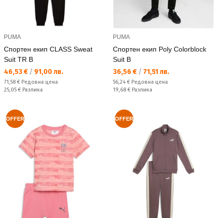
PUMA
PUMA
Спортен екип CLASS Sweat
Спортен екип Poly Colorblock
Suit TR B
Suit B
Текуща цена:
Текуща цена:
46,53 €
/
91,00 лв.
36,56 €
/
71,51 лв.
Редовна цена:
Редовна цена:
71,58 €
Редовна цена
56,24 €
Редовна цена
Спестявате:
Спестявате:
25,05 €
Разлика
19,68 €
Разлика
OFFER
OFFER