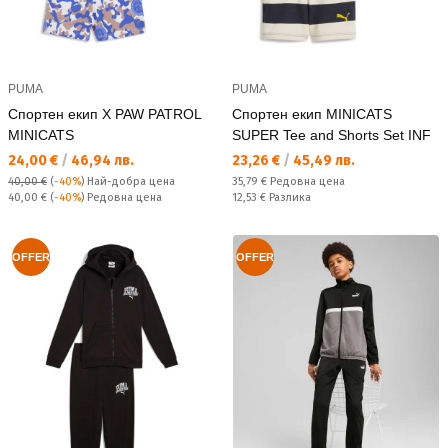
PUMA
PUMA
Спортен екип X PAW PATROL
Спортен екип MINICATS
MINICATS
SUPER Tee and Shorts Set INF
Текуща цена:
Текуща цена:
24,00 €
/
46,94 лв.
23,26 €
/
45,49 лв.
Редовна цена:
40,00 €
(
-40%
)
Най-добра цена
35,79 €
Редовна цена
Редовна цена:
Спестявате:
40,00 €
(
-40%
) Редовна цена
12,53 €
Разлика
OFFER
OFFER