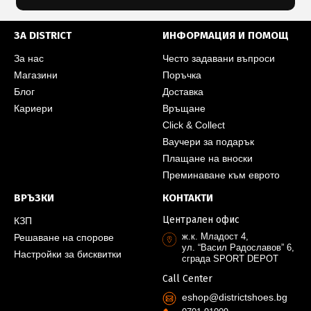
ЗА DISTRICT
ИНФОРМАЦИЯ И ПОМОЩ
За нас
Често задавани въпроси
Магазини
Поръчка
Блог
Доставка
Кариери
Връщане
Click & Collect
Ваучери за подарък
Плащане на вноски
Преминаване към еврото
ВРЪЗКИ
КОНТАКТИ
Централен офис
КЗП
ж.к. Младост 4,
Решаване на спорове
ул. “Васил Радославов” 6,
Настройки за бисквитки
сграда SPORT DEPOT
Call Center
eshop@districtshoes.bg