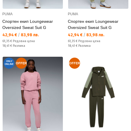
PUMA
PUMA
Спортен екип Loungewear
Спортен екип Loungewear
Oversized Sweat Suit G
Oversized Sweat Suit G
Текуща цена:
Текуща цена:
42,94 €
/
83,98 лв.
42,94 €
/
83,98 лв.
Редовна цена:
Редовна цена:
61,35 €
Редовна цена
61,35 €
Редовна цена
Спестявате:
Спестявате:
18,41 €
Разлика
18,41 €
Разлика
ONLY
OFFER
OFFER
ONLINE