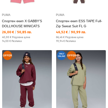
PUMA
PUMA
Спортен екип X GABBY'S
Спортен екип ESS TAPE Full-
DOLLHOUSE MINICATS
Zip Sweat Suit FL G
Текуща цена:
Текуща цена:
26,00 €
/
50,85 лв.
46,52 €
/
90,99 лв.
Редовна цена:
Редовна цена:
40,00 €
Редовна цена
66,46 €
Редовна цена
Спестявате:
Спестявате:
14,00 €
Разлика
19,94 €
Разлика
ONLY
OFFER
OFFER
ONLINE