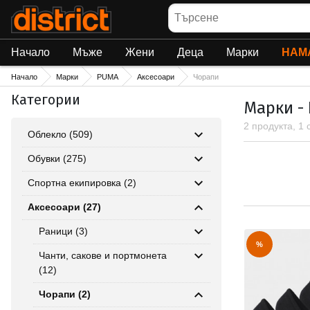
Търсене
Начало
Мъже
Жени
Деца
Марки
НАМ
Начало
Марки
PUMA
Аксесоари
Чорапи
Категории
Марки -
2 продукта, 1
Облекло (509)
Обувки (275)
Спортна екипировка (2)
Аксесоари (27)
Раници (3)
%
Чанти, сакове и портмонета
(12)
Чорапи (2)