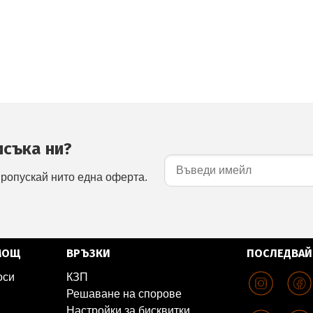
исъка ни?
пропускай нито една оферта.
МОЩ
ВРЪЗКИ
ПОСЛЕДВАЙ
оси
КЗП
Решаване на спорове
Настройки за бисквитки