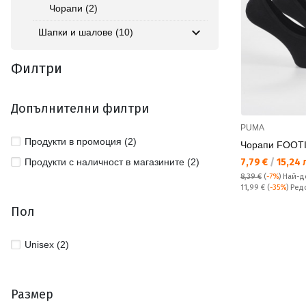
Чорапи (2)
Шапки и шалове (10)
Филтри
Допълнителни филтри
PUMA
Продукти в промоция (2)
Чорапи FOOTI
Текуща цена:
Продукти с наличност в магазините (2)
7,79 €
/
15,24 
8,39 €
(
-7%
)
Най-д
Редовна цена:
11,99 €
(
-35%
) Ред
Пол
Unisex (2)
Размер