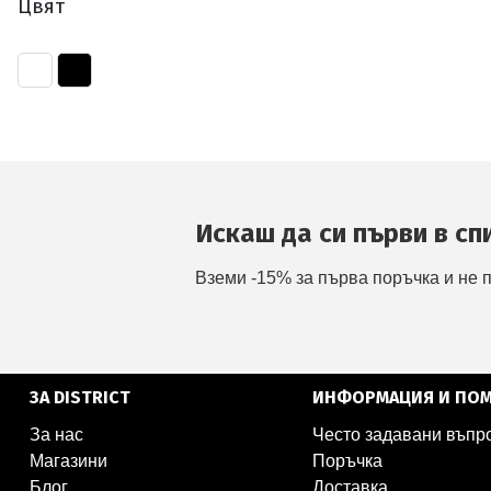
Цвят
Искаш да си първи в сп
Вземи -15% за първа поръчка и не 
ЗА DISTRICT
ИНФОРМАЦИЯ И ПО
За нас
Често задавани въпр
Магазини
Поръчка
Блог
Доставка