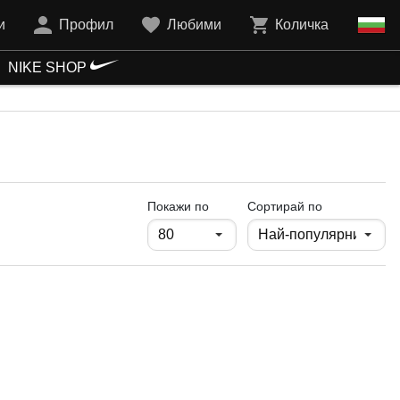
и
Профил
Любими
Количка
NIKE SHOP
продукти на страница
Покажи по
Сортирай по