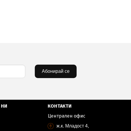
Абонирай се
 НИ
КОНТАКТИ
Централен офис
ж.к. Младост 4,