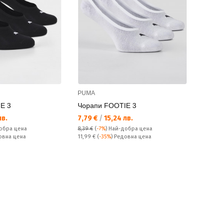
PUMA
E 3
Чорапи FOOTIE 3
Текуща цена:
лв.
7,79 €
/
15,24 лв.
обра цена
8,39 €
(
-7%
)
Най-добра цена
Редовна цена:
овна цена
11,99 €
(
-35%
) Редовна цена