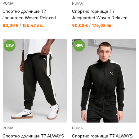
PUMA
PUMA
Спортно долнище T7
Спортно горнище T7
Jaquarded Woven Relaxed
Jacquarded Woven Relaxed
Текуща цена:
Текуща цена:
80,00 €
/
156,47 лв.
90,00 €
/
176,02 лв.
NEW
NEW
PUMA
PUMA
Спортно долнище T7 ALWAYS
Спортно горнище T7 ALWAYS