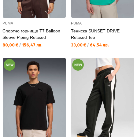
PUMA
PUMA
Спортно горнище T7 Balloon
Тениска SUNSET DRIVE
Sleeve Piping Relaxed
Relaxed Tee
Текуща цена:
Текуща цена:
80,00 €
/
156,47 лв.
33,00 €
/
64,54 лв.
NEW
NEW