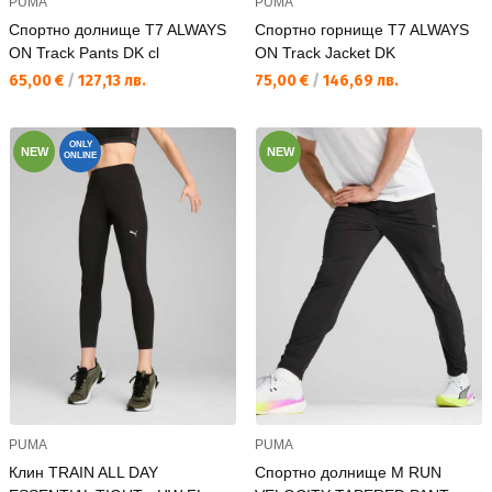
PUMA
PUMA
Спортно долнище T7 ALWAYS
Спортно горнище T7 ALWAYS
ON Track Pants DK cl
ON Track Jacket DK
Текуща цена:
Текуща цена:
65,00 €
/
127,13 лв.
75,00 €
/
146,69 лв.
ONLY
NEW
NEW
ONLINE
PUMA
PUMA
Клин TRAIN ALL DAY
Спортно долнище M RUN