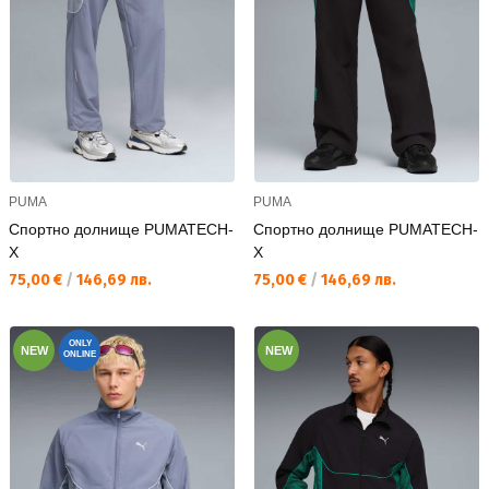
PUMA
PUMA
Спортно долнище PUMATECH-
Спортно долнище PUMATECH-
X
X
Текуща цена:
Текуща цена:
75,00 €
/
146,69 лв.
75,00 €
/
146,69 лв.
ONLY
NEW
NEW
ONLINE