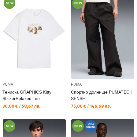
NEW
NEW
PUMA
PUMA
Тениска GRAPHICS Kitty
Спортно долнище PUMATECH
StickerRelaxed Tee
SENSE
Текуща цена:
Текуща цена:
30,00 €
/
58,67 лв.
75,00 €
/
146,69 лв.
ONLY
NEW
NEW
ONLINE