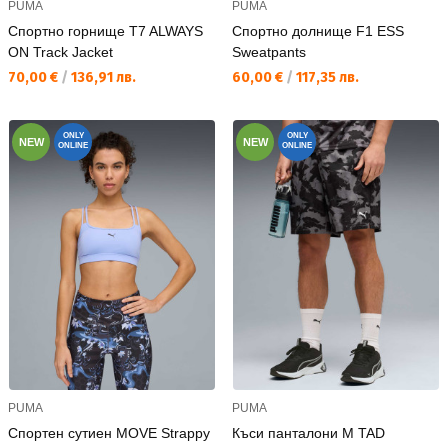
PUMA
PUMA
Спортно горнище T7 ALWAYS
Спортно долнище F1 ESS
ON Track Jacket
Sweatpants
Текуща цена:
Текуща цена:
70,00 €
/
136,91 лв.
60,00 €
/
117,35 лв.
ONLY
ONLY
NEW
NEW
ONLINE
ONLINE
PUMA
PUMA
Спортен сутиен MOVE Strappy
Къси панталони M TAD