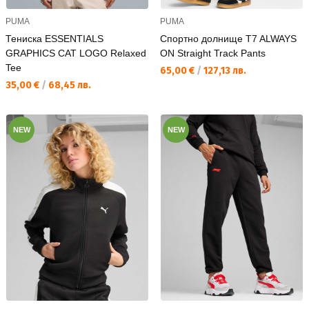
PUMA
PUMA
Тениска ESSENTIALS
Спортно долнище T7 ALWAYS
GRAPHICS CAT LOGO Relaxed
ON Straight Track Pants
Tee
Текуща цена:
65,00 €
/
127,13 лв.
Текуща цена:
35,00 €
/
68,45 лв.
NEW
NEW