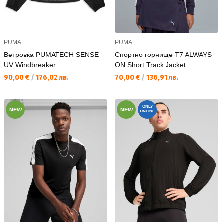
PUMA
PUMA
Ветровка PUMATECH SENSE
Спортно горнище T7 ALWAYS
UV Windbreaker
ON Short Track Jacket
Текуща цена:
Текуща цена:
90,00 €
/
176,02 лв.
70,00 €
/
136,91 лв.
ONLY
NEW
NEW
ONLINE