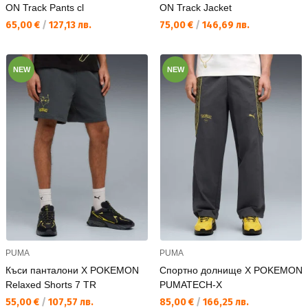
ON Track Pants cl
ON Track Jacket
Текуща цена:
Текуща цена:
65,00 €
/
127,13 лв.
75,00 €
/
146,69 лв.
NEW
NEW
PUMA
PUMA
Къси панталони X POKEMON
Спортно долнище X POKEMON
Relaxed Shorts 7 TR
PUMATECH-X
Текуща цена:
Текуща цена:
55,00 €
/
107,57 лв.
85,00 €
/
166,25 лв.