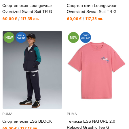
Спортен екип Loungewear
Спортен екип Loungewear
Oversized Sweat Suit TR G
Oversized Sweat Suit TR G
Текуща цена:
Текуща цена:
60,00 €
/
117,35 лв.
60,00 €
/
117,35 лв.
ONLY
ONLY
NEW
NEW
ONLINE
ONLINE
PUMA
PUMA
Спортен екип ESS BLOCK
Тениска ESS NATURE 2.0
Relaxed Graphic Tee G
Текуща цена:
65,00 €
/
127,13 лв.