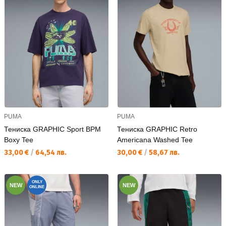
PUMA
PUMA
Тениска GRAPHIC Sport BPM
Тениска GRAPHIC Retro
Boxy Tee
Americana Washed Tee
Текуща цена:
Текуща цена:
33,00 €
/
64,54 лв.
30,00 €
/
58,67 лв.
ONLY
NEW
NEW
ONLINE