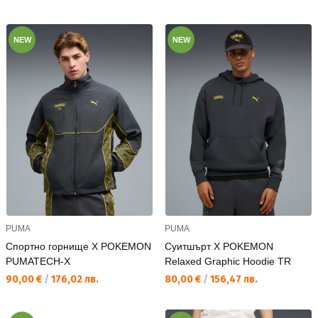
NEW
NEW
PUMA
PUMA
Спортно горнище X POKEMON
Суитшърт X POKEMON
PUMATECH-X
Relaxed Graphic Hoodie TR
Текуща цена:
Текуща цена:
90,00 €
/
176,02 лв.
80,00 €
/
156,47 лв.