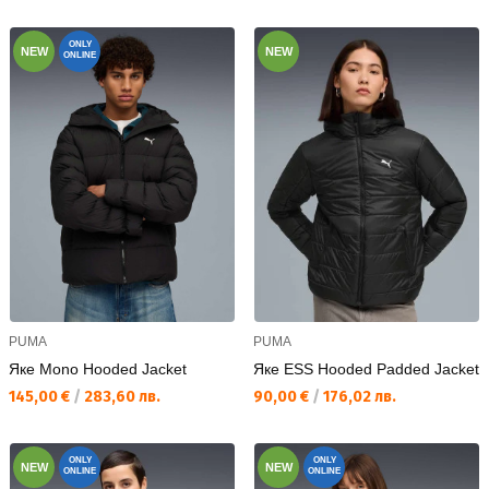
ONLY
NEW
NEW
ONLINE
PUMA
PUMA
Яке Mono Hooded Jacket
Яке ESS Hooded Padded Jacket
Текуща цена:
Текуща цена:
145,00 €
/
283,60 лв.
90,00 €
/
176,02 лв.
ONLY
ONLY
NEW
NEW
ONLINE
ONLINE