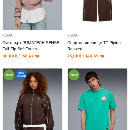
PUMA
PUMA
Суитшърт PUMATECH SENSE
Спортно долнище T7 Piping
Full-Zip Soft Touch
Relaxed
Текуща цена:
Текуща цена:
80,00 €
/
156,47 лв.
75,00 €
/
146,69 лв.
ONLY
NEW
NEW
ONLINE