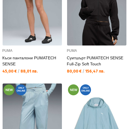
PUMA
PUMA
Къси панталони PUMATECH
Суитшърт PUMATECH SENSE
SENSE
Full-Zip Soft Touch
Текуща цена:
Текуща цена:
45,00 €
/
88,01 лв.
80,00 €
/
156,47 лв.
ONLY
ONLY
NEW
NEW
ONLINE
ONLINE