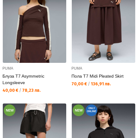
PUMA
PUMA
Блуза T7 Asymmetric
Пола T7 Midi Pleated Skirt
Longsleeve
Текуща цена:
70,00 €
/
136,91 лв.
Текуща цена:
40,00 €
/
78,23 лв.
ONLY
NEW
NEW
ONLINE