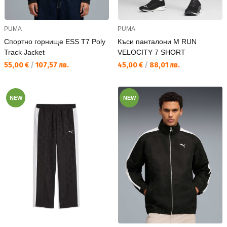
PUMA
PUMA
Спортно горнище ESS T7 Poly
Къси панталони M RUN
Track Jacket
VELOCITY 7 SHORT
Текуща цена:
Текуща цена:
55,00 €
/
107,57 лв.
45,00 €
/
88,01 лв.
NEW
NEW