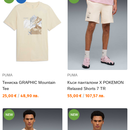
PUMA
PUMA
Тениска GRAPHIC Mountain
Къси панталони X POKEMON
Tee
Relaxed Shorts 7 TR
Текуща цена:
Текуща цена:
25,00 €
/
48,90 лв.
55,00 €
/
107,57 лв.
NEW
NEW