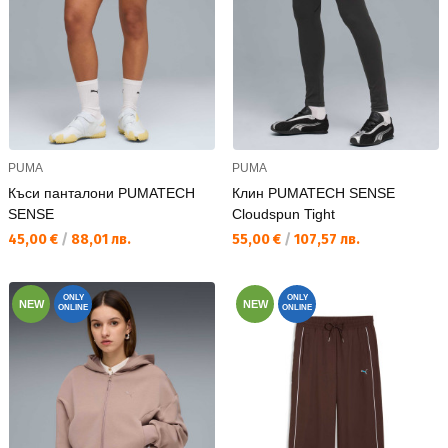
PUMA
PUMA
Къси панталони PUMATECH
Клин PUMATECH SENSE
SENSE
Cloudspun Tight
Текуща цена:
Текуща цена:
45,00 €
/
88,01 лв.
55,00 €
/
107,57 лв.
ONLY
ONLY
NEW
NEW
ONLINE
ONLINE