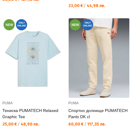
Текуща цена:
23,00 €
/
44,98 лв.
ONLY
ONLY
NEW
NEW
ONLINE
ONLINE
PUMA
PUMA
Тениска PUMATECH Relaxed
Спортно долнище PUMATECH
Graphic Tee
Pants DK cl
Текуща цена:
Текуща цена:
25,00 €
/
48,90 лв.
60,00 €
/
117,35 лв.