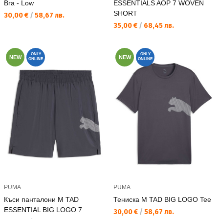
Bra - Low
ESSENTIALS AOP 7 WOVEN
SHORT
Текуща цена:
30,00 €
/
58,67 лв.
Текуща цена:
35,00 €
/
68,45 лв.
ONLY
ONLY
NEW
NEW
ONLINE
ONLINE
PUMA
PUMA
Къси панталони M TAD
Тениска M TAD BIG LOGO Tee
ESSENTIAL BIG LOGO 7
Текуща цена:
30,00 €
/
58,67 лв.