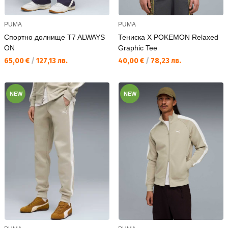
PUMA
PUMA
Спортно долнище T7 ALWAYS
Тениска X POKEMON Relaxed
ON
Graphic Tee
Текуща цена:
Текуща цена:
65,00 €
/
127,13 лв.
40,00 €
/
78,23 лв.
NEW
NEW