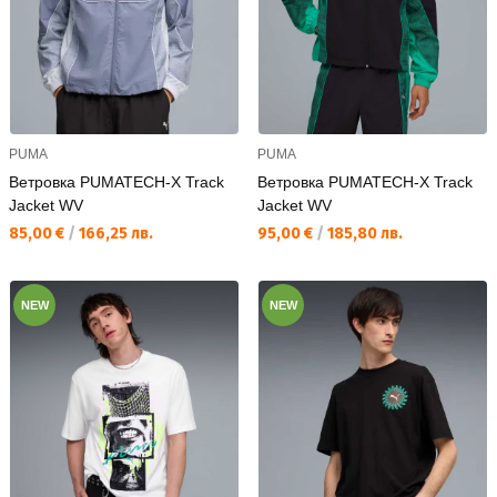
PUMA
PUMA
Ветровка PUMATECH-X Track
Ветровка PUMATECH-X Track
Jacket WV
Jacket WV
Текуща цена:
Текуща цена:
85,00 €
/
166,25 лв.
95,00 €
/
185,80 лв.
NEW
NEW