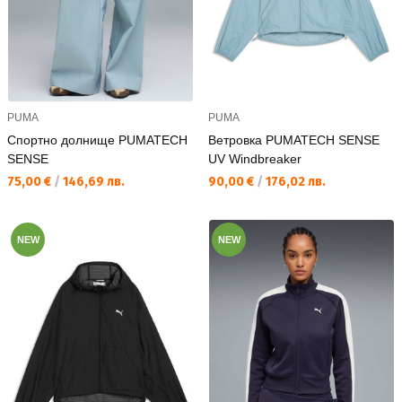
PUMA
PUMA
Спортно долнище PUMATECH
Ветровка PUMATECH SENSE
SENSE
UV Windbreaker
Текуща цена:
Текуща цена:
75,00 €
/
146,69 лв.
90,00 €
/
176,02 лв.
NEW
NEW