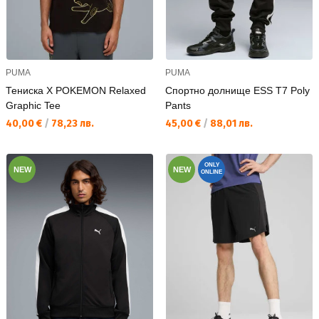
PUMA
PUMA
Тениска X POKEMON Relaxed
Спортно долнище ESS T7 Poly
Graphic Tee
Pants
Текуща цена:
Текуща цена:
40,00 €
/
78,23 лв.
45,00 €
/
88,01 лв.
ONLY
NEW
NEW
ONLINE