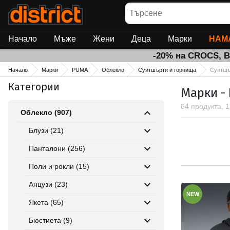
Търсене
Начало
Мъже
Жени
Деца
Марки
НАМ
-20% на CROCS, 
Начало
Марки
PUMA
Облекло
Суитшърти и горнища
Суитшъ
Категории
Марки -
64 продукта, 
Облекло (907)
Блузи (21)
Панталони (256)
Поли и рокли (15)
Анцузи (23)
NEW
Якета (65)
Бюстиета (9)