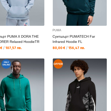
PUMA
шърт PUMA X DORA THE
Суитшърт PUMATECH Far
RER Relaxed HoodieTR
Infrared Hoodie FL
а цена:
Текуща цена:
 €
/
107,57 лв.
80,00 €
/
156,47 лв.
ONLY
OFFER
ONLINE