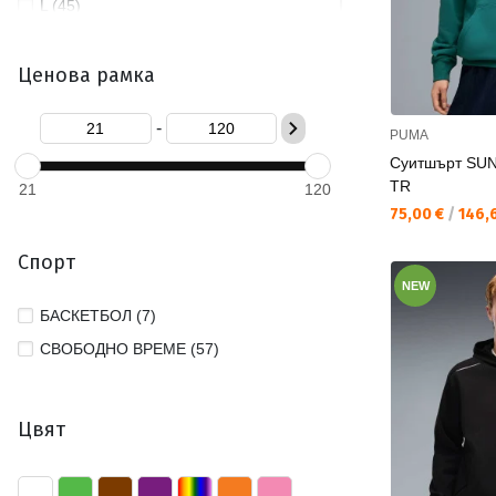
L (45)
M (47)
Ценова рамка
S (44)
XL (35)
-
PUMA
XS (13)
Суитшърт SUN
XXL (34)
TR
21
120
XXS (1)
Текуща цена:
75,00 €
/
146,6
Спорт
NEW
БАСКЕТБОЛ (7)
СВОБОДНО ВРЕМЕ (57)
Цвят