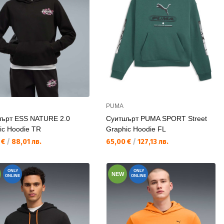
PUMA
ърт ESS NATURE 2.0
Суитшърт PUMA SPORT Street
ic Hoodie TR
Graphic Hoodie FL
а цена:
Текуща цена:
 €
/
88,01 лв.
65,00 €
/
127,13 лв.
ONLY
ONLY
NEW
ONLINE
ONLINE