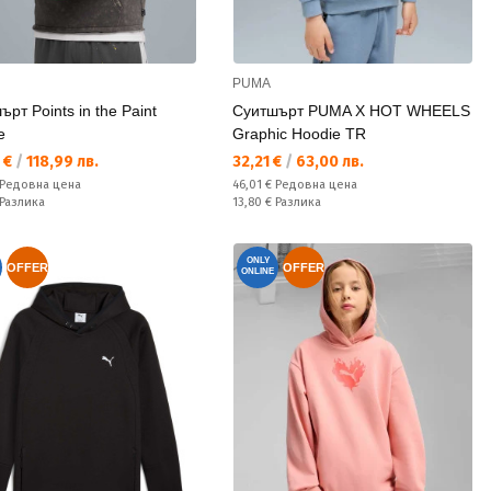
PUMA
рт Points in the Paint
Суитшърт PUMA X HOT WHEELS
e
Graphic Hoodie TR
а цена:
Текуща цена:
 €
/
118,99 лв.
32,21 €
/
63,00 лв.
а цена:
Редовна цена:
Редовна цена
46,01 €
Редовна цена
ате:
Спестявате:
Разлика
13,80 €
Разлика
ONLY
OFFER
OFFER
ONLINE