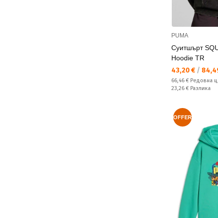
PUMA
Суитшърт SQU
Hoodie TR
Текуща цена:
43,20 €
/
84,49
Редовна цена:
66,46 €
Редовна ц
Спестявате:
23,26 €
Разлика
OFFER