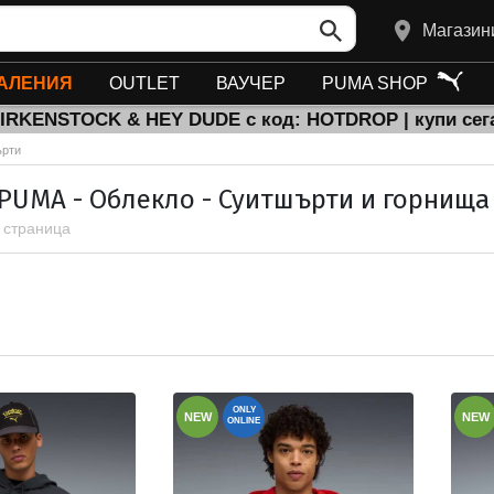
Магазин
АЛЕНИЯ
OUTLET
ВАУЧЕР
PUMA SHOP
BIRKENSTOCK & HEY DUDE с код: HOTDROP | купи сег
рти
 PUMA - Облекло - Суитшърти и горнища
1 страница
ONLY
NEW
NEW
ONLINE