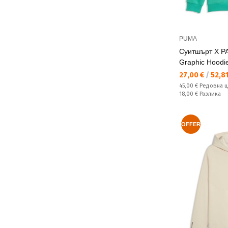
PUMA
Суитшърт X P
Graphic Hoodi
Текуща цена:
27,00 €
/
52,81
Редовна цена:
45,00 €
Редовна 
Спестявате:
18,00 €
Разлика
OFFER