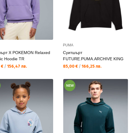
PUMA
шърт X POKEMON Relaxed
Суитшърт
ic Hoodie TR
FUTURE.PUMA.ARCHIVE KING
а цена:
Текуща цена:
 €
/
156,47 лв.
85,00 €
/
166,25 лв.
NEW