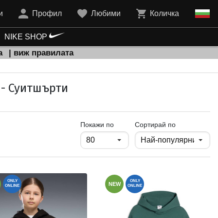
и
Профил
Любими
Количка
NIKE SHOP
а
| виж правилата
 - Суитшърти
продукти на страница
Покажи по
Сортирай по
ONLY
ONLY
NEW
ONLINE
ONLINE