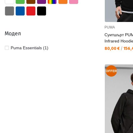
PUMA
Модел
Суитшърт PU
Infrared Hoodi
Puma Essentials (1)
Текуща цена:
80,00 €
/
156,4
OFFER