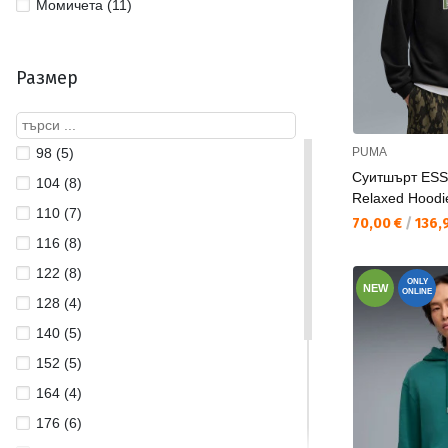
Момичета (11)
Размер
98 (5)
PUMA
Суитшърт ESS
104 (8)
Relaxed Hoodi
110 (7)
Текуща цена:
70,00 €
/
136,9
116 (8)
122 (8)
ONLY
NEW
ONLINE
128 (4)
140 (5)
152 (5)
164 (4)
176 (6)