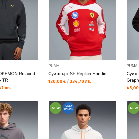
PUMA
PUMA
POKEMON Relaxed
Суитшърт SF Replica Hoodie
Суитш
e TR
Graph
Текуща цена:
120,00 €
/
234,70 лв.
Текущ
7 лв.
45,00
ONLY
NEW
NEW
ONLINE