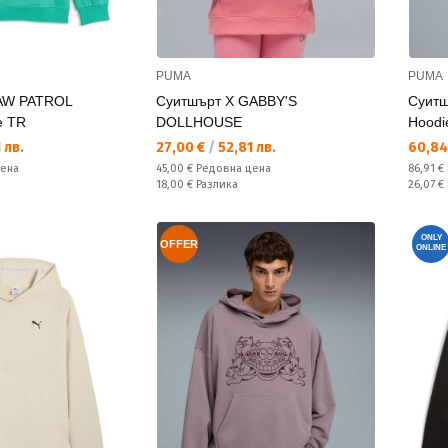
PUMA
PUMA
AW PATROL
Суитшърт X GABBY'S
Суитшъ
e TR
DOLLHOUSE
Hoodi
Текуща цена:
Текущ
 лв.
27,00 €
/
52,81 лв.
60,84
Редовна цена:
Редовн
цена
45,00 €
Редовна цена
86,91 €
Спестявате:
Спестяв
18,00 €
Разлика
26,07 €
ONLY
OFFER
ONLINE