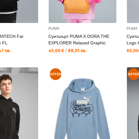
PUMA
PUMA
MATECH Far
Суитшърт PUMA X DORA THE
Суитш
e FL
EXPLORER Relaxed Graphic
Logo 
Текуща цена:
Текущ
7 лв.
45,00 €
/
88,01 лв.
65,00
OFFER
OFFE