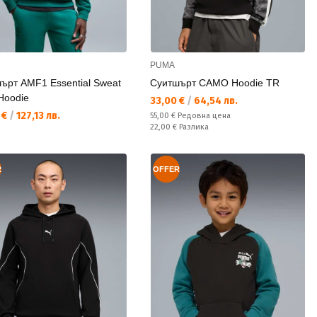
PUMA
ърт AMF1 Essential Sweat
Суитшърт CAMO Hoodie TR
Hoodie
Текуща цена:
33,00 €
/
64,54 лв.
а цена:
 €
/
127,13 лв.
Редовна цена:
55,00 €
Редовна цена
Спестявате:
22,00 €
Разлика
R
OFFER