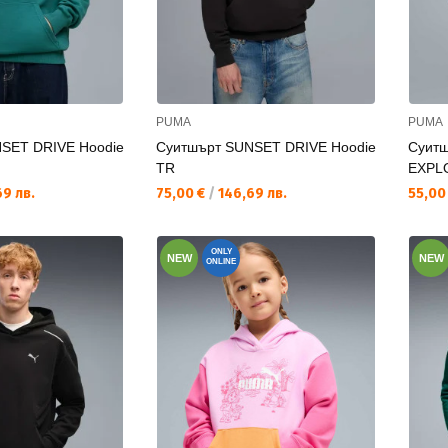
PUMA
PUMA
SET DRIVE Hoodie
Суитшърт SUNSET DRIVE Hoodie
Суит
TR
EXPLO
Текуща цена:
Текущ
9 лв.
75,00 €
/
146,69 лв.
55,00
ONLY
NEW
NEW
ONLINE