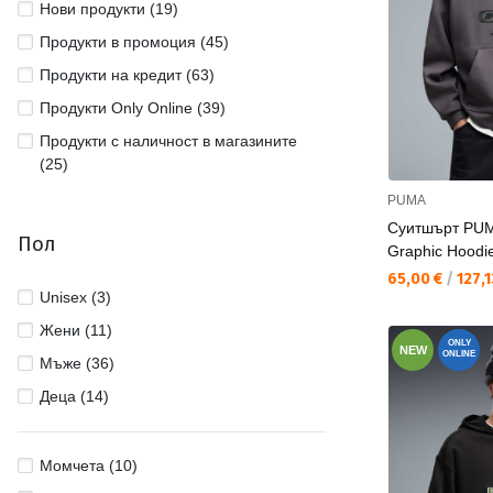
Нови продукти (19)
Продукти в промоция (45)
Продукти на кредит (63)
Продукти Only Online (39)
Продукти с наличност в магазините
(25)
PUMA
Суитшърт PUM
Пол
Graphic Hoodi
Текуща цена:
65,00 €
/
127,1
Unisex (3)
Жени (11)
ONLY
NEW
ONLINE
Мъже (36)
Деца (14)
Момчета (10)