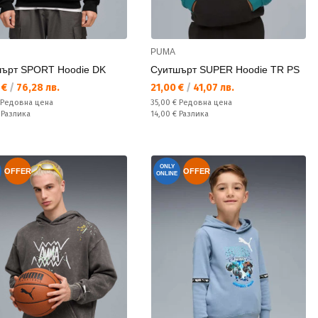
PUMA
ърт SPORT Hoodie DK
Суитшърт SUPER Hoodie TR PS
а цена:
Текуща цена:
 €
/
76,28 лв.
21,00 €
/
41,07 лв.
а цена:
Редовна цена:
Редовна цена
35,00 €
Редовна цена
ате:
Спестявате:
€
Разлика
14,00 €
Разлика
ONLY
OFFER
OFFER
ONLINE