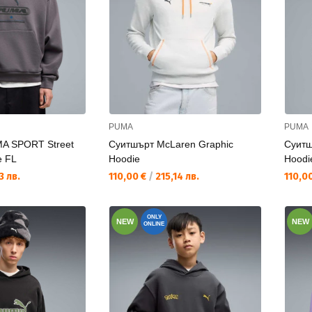
PUMA
PUMA
A SPORT Street
Суитшърт McLaren Graphic
Суитш
e FL
Hoodie
Hoodi
Текуща цена:
Текущ
3 лв.
110,00 €
/
215,14 лв.
110,0
ONLY
NEW
NEW
ONLINE