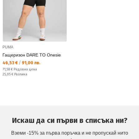
PUMA
Гащеризон DARE TO Onesie
Текуща цена:
46,53 €
/
91,00 лв.
Редовна цена:
71,58 €
Редовна цена
Спестявате:
25,05 €
Разлика
Искаш да си първи в списъка ни?
Вземи -15% за първа поръчка и не пропускай нито