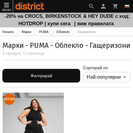
МЕНЮ
-20% на CROCS, BIRKENSTOCK & HEY DUDE с код:
HOTDROP | купи сега
| виж правилата
Начало
Марки
PUMA
Облекло
Гащеризони
Марки - PUMA - Облекло - Гащеризони
1 продукт, 1 страница
Сортирай по
Филтрирай
OFFER