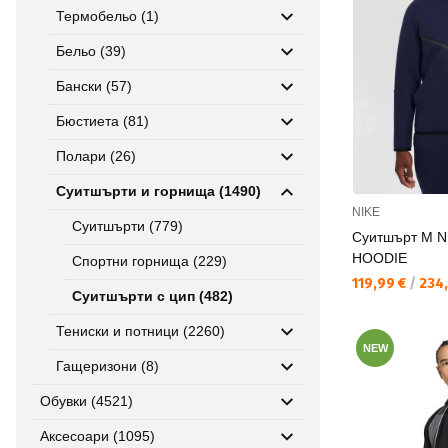
Термобельо (1)
Бельо (39)
Бански (57)
Бюстиета (81)
Полари (26)
Суитшърти и горнища (1490)
NIKE
Суитшърти (779)
Суитшърт M 
HOODIE
Спортни горнища (229)
Текуща цена:
119,99 €
/
234,
Суитшърти с цип (482)
Тениски и потници (2260)
NEW
Гащеризони (8)
Обувки (4521)
Аксесоари (1095)