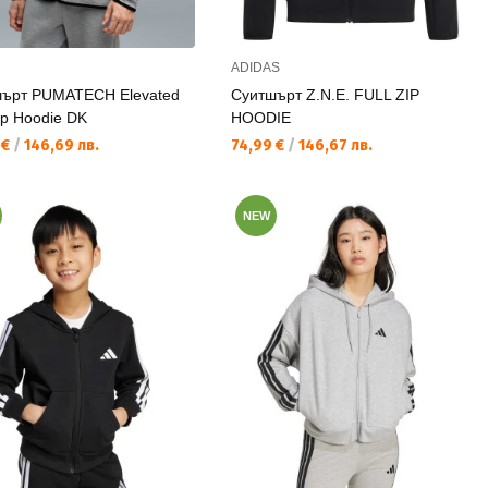
ADIDAS
ърт PUMATECH Elevated
Суитшърт Z.N.E. FULL ZIP
ip Hoodie DK
HOODIE
а цена:
Текуща цена:
 €
/
146,69 лв.
74,99 €
/
146,67 лв.
NEW