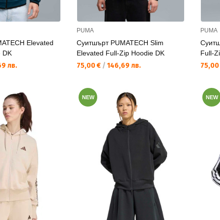
PUMA
PUMA
ATECH Elevated
Суитшърт PUMATECH Slim
Суитш
e DK
Elevated Full-Zip Hoodie DK
Full-Z
Текуща цена:
Текущ
9 лв.
75,00 €
/
146,69 лв.
75,00
NEW
NEW