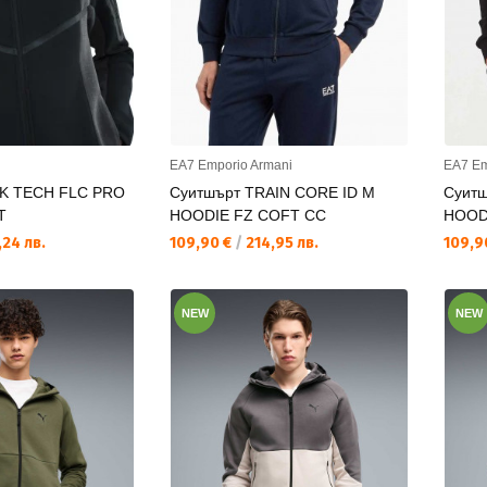
EA7 Emporio Armani
EA7 Em
NK TECH FLC PRO
Суитшърт TRAIN CORE ID M
Суитш
T
HOODIE FZ COFT CC
HOOD
Текуща цена:
Текущ
24 лв.
109,90 €
/
214,95 лв.
109,9
NEW
NEW