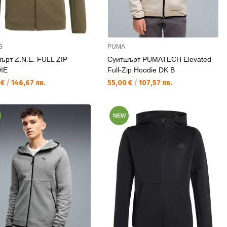
S
PUMA
ърт Z.N.E. FULL ZIP
Суитшърт PUMATECH Elevated
IE
Full-Zip Hoodie DK B
а цена:
Текуща цена:
 €
/
146,67 лв.
55,00 €
/
107,57 лв.
NEW