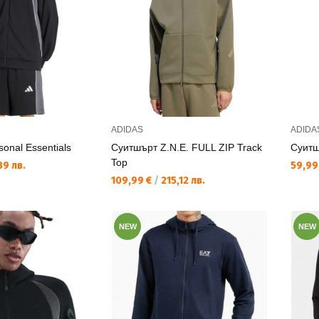
ADIDAS
ADIDA
onal Essentials
Суитшърт Z.N.E. FULL ZIP Track
Суитш
Top
Текущ
89 лв.
59,99
Текуща цена:
109,99 €
/
215,12 лв.
NEW
NEW