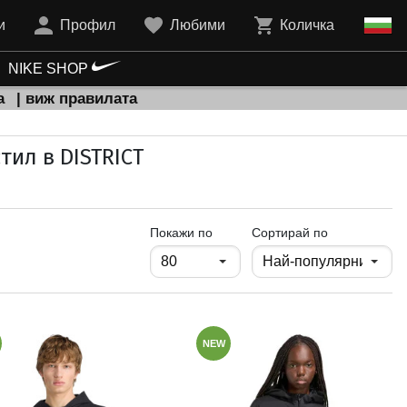
и
Профил
Любими
Количка
NIKE SHOP
а
| виж правилата
тил в DISTRICT
продукти на страница
Покажи по
Сортирай по
NEW