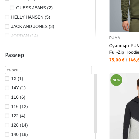
GUESS JEANS (2)
HELLY HANSEN (5)
JACK AND JONES (3)
JORDAN (14)
PUMA
LOTTO (2)
Суитшърт PUM
Full-Zip Hoodi
Размер
NIKE (135)
Текуща цена:
75,00 €
/
146,6
PUMA (108)
QUIKSILVER (2)
1X (1)
NEW
REEBOK (13)
14Y (1)
THE NORTH FACE (1)
110 (6)
TOMMY JEANS (2)
116 (12)
UNDER ARMOUR (25)
122 (4)
128 (14)
140 (18)