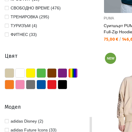
СВОБОДНО ВРЕМЕ (476)
ТРЕНИРОВКА (295)
PUMA
ТУРИЗЪМ (4)
Суитшърт PUM
Full-Zip Hoodi
ФИТНЕС (33)
Текуща цена:
75,00 €
/
146,6
Цвят
NEW
Модел
adidas Disney (2)
adidas Future Icons (33)