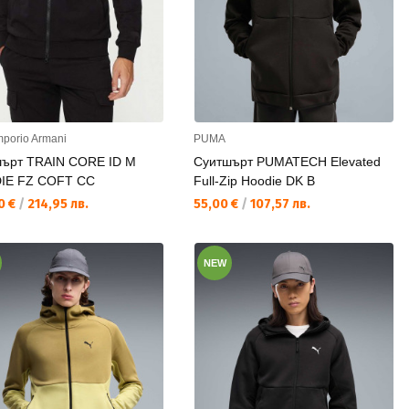
porio Armani
PUMA
ърт TRAIN CORE ID M
Суитшърт PUMATECH Elevated
IE FZ COFT CC
Full-Zip Hoodie DK B
а цена:
Текуща цена:
0 €
/
214,95 лв.
55,00 €
/
107,57 лв.
NEW