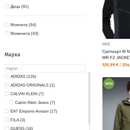
Деца (91)
Момчета (54)
Момичета (43)
NIKE
Суитшърт M 
Марка
WR FZ JACKE
Текуща цена:
129,99 €
/
254,
ADIDAS (126)
NEW
ADIDAS ORIGINALS (1)
CALVIN KLEIN (7)
Calvin Klein Jeans (7)
EA7 Emporio Armani (17)
FILA (3)
GUESS (18)