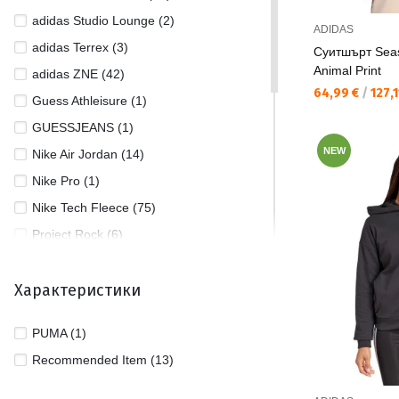
adidas Studio Lounge (2)
ADIDAS
adidas Terrex (3)
Суитшърт Seas
Animal Print
adidas ZNE (42)
Текуща цена:
64,99 €
/
127,1
Guess Athleisure (1)
GUESSJEANS (1)
NEW
Nike Air Jordan (14)
Nike Pro (1)
Nike Tech Fleece (75)
Project Rock (6)
Puma BMW (1)
Характеристики
Puma Essentials (4)
Puma Evostripe (30)
PUMA (1)
Puma HER (2)
Recommended Item (13)
Puma T7 (1)
Reebok Small Logo (2)