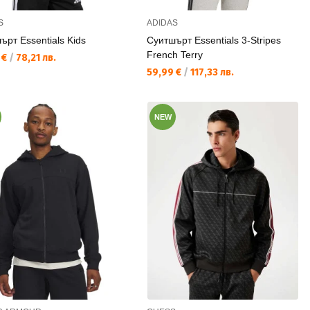
S
ADIDAS
ърт Essentials Kids
Суитшърт Essentials 3-Stripes
French Terry
а цена:
 €
/
78,21 лв.
Текуща цена:
59,99 €
/
117,33 лв.
NEW