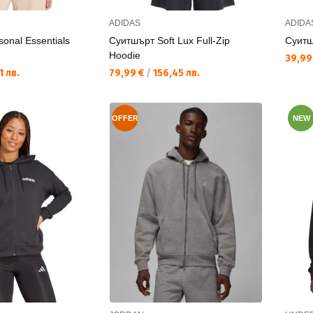
ADIDAS
ADIDA
onal Essentials
Суитшърт Soft Lux Full-Zip
Суитш
Hoodie
Текущ
39,99
Текуща цена:
1 лв.
79,99 €
/
156,45 лв.
OFFER
NEW