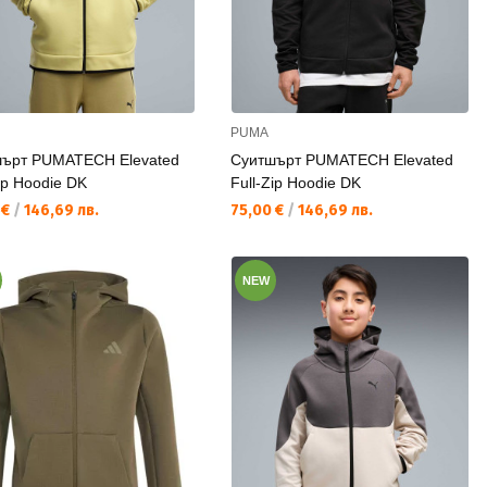
PUMA
ърт PUMATECH Elevated
Суитшърт PUMATECH Elevated
ip Hoodie DK
Full-Zip Hoodie DK
а цена:
Текуща цена:
 €
/
146,69 лв.
75,00 €
/
146,69 лв.
NEW