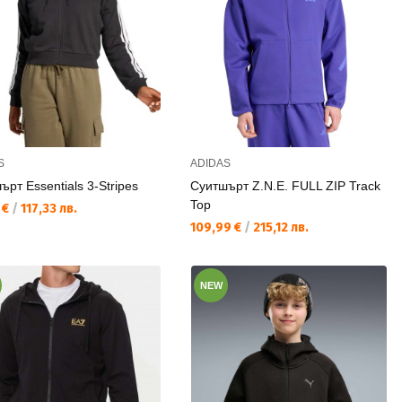
S
ADIDAS
ърт Essentials 3-Stripes
Суитшърт Z.N.E. FULL ZIP Track
Top
а цена:
 €
/
117,33 лв.
Текуща цена:
109,99 €
/
215,12 лв.
NEW