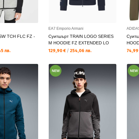
EA7 Emporio Armani
ADIDA
SW TCH FLC FZ -
Суитшърт TRAIN LOGO SERIES
Суитш
M HOODIE FZ EXTENDED LO
HOOD
Текуща цена:
Текущ
5 лв.
129,90 €
/
254,06 лв.
74,99
NEW
NEW