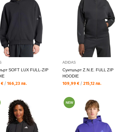
S
ADIDAS
ърт SOFT LUX FULL-ZIP
Суитшърт Z.N.E. FULL ZIP
IE
HOODIE
а цена:
Текуща цена:
 €
/
166,23 лв.
109,99 €
/
215,12 лв.
NEW