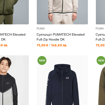
PUMA
PUMA
ATECH Elevated
Суитшърт PUMATECH Elevated
Суитш
e DK
Full-Zip Hoodie DK
Full-Z
Текуща цена:
Текущ
9 лв.
75,00 €
/
146,69 лв.
75,00
NEW
NEW