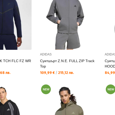
ADIDAS
ADIDA
NK TCH FLC FZ WR
Суитшърт Z.N.E. FULL ZIP Track
Суитш
Top
HOOD
Текуща цена:
Текущ
68 лв.
109,99 €
/
215,12 лв.
84,99
NEW
NEW