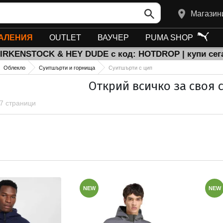
Магазин
АЛЕНИЯ
OUTLET
ВАУЧЕР
PUMA SHOP
BIRKENSTOCK & HEY DUDE с код: HOTDROP | купи сег
Облекло
Суитшърти и горнища
Суитшърти с цип
Открий всичко за своя с
 7 страници
NEW
NEW