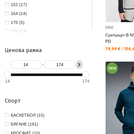
152 (17)
164 (14)
170 (5)
NIKE
176 (17)
Суитшърт B N
L (267)
PD
Текуща цена:
79,99 €
/
156,4
Ценова рамка
M (304)
S (332)
-
XL (189)
NEW
XS (110)
14
174
XXL (145)
XXXL (19)
Спорт
БАСКЕТБОЛ (15)
БЯГАНЕ (181)
КРОСФИТ (10)