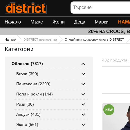
Търсене
Начало
Мъже
Жени
Деца
Марки
НАМ
-20% на CROCS, 
Начало
DISTRICT препоръчва
Открий всичко за своя стил в DISTRICT
Категории
482 продукта,
Облекло (7817)
Блузи (390)
Панталони (2299)
Поли и рокли (144)
Ризи (30)
NEW
Анцузи (431)
Якета (561)