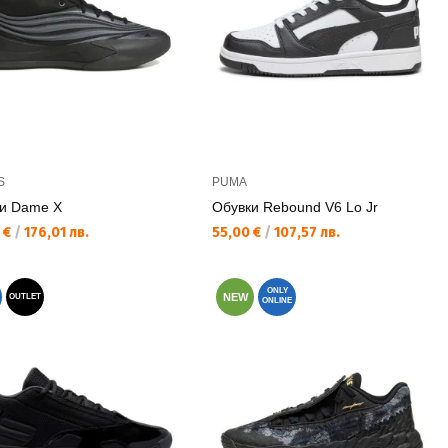
S
PUMA
и Dame X
Обувки Rebound V6 Lo Jr
а цена:
Текуща цена:
 €
/
176,01 лв.
55,00 €
/
107,57 лв.
ONLY
NEW
OUTLET
ONLINE