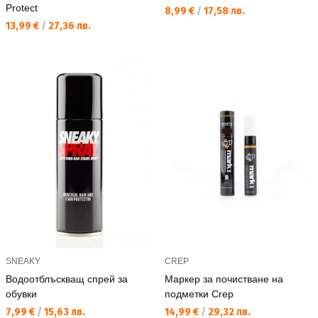
Protect
Текуща цена:
8,99 €
/
17,58 лв.
Текуща цена:
13,99 €
/
27,36 лв.
SNEAKY
CREP
Водоотблъскващ спрей за
Маркер за почистване на
обувки
подметки Crep
Текуща цена:
Текуща цена:
7,99 €
/
15,63 лв.
14,99 €
/
29,32 лв.