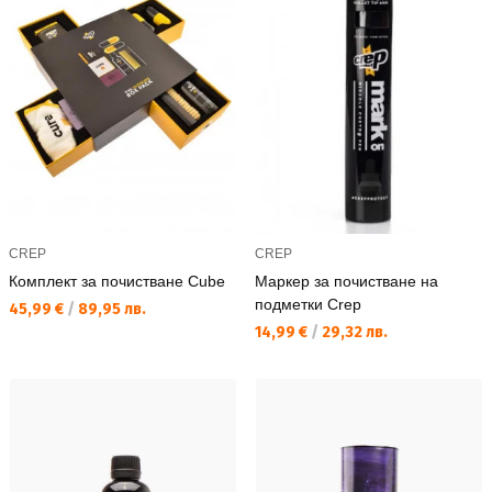
CREP
CREP
Комплект за почистване Cube
Маркер за почистване на
подметки Crep
Текуща цена:
45,99 €
/
89,95 лв.
Текуща цена:
14,99 €
/
29,32 лв.