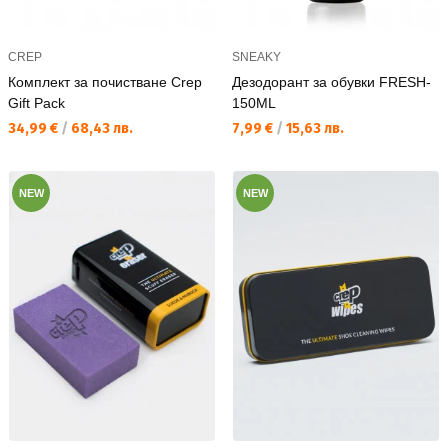
CREP
SNEAKY
Комплект за почистване Crep
Дезодорант за обувки FRESH-
Gift Pack
150ML
Текуща цена:
Текуща цена:
34,99 €
/
68,43 лв.
7,99 €
/
15,63 лв.
NEW
NEW