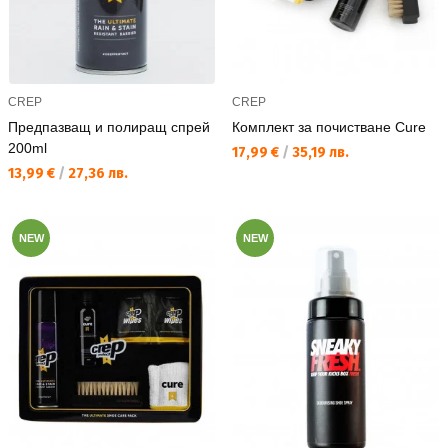
CREP
CREP
Предпазващ и полиращ спрей
Комплект за почистване Cure
200ml
Текуща цена:
17,99 €
/
35,19 лв.
Текуща цена:
13,99 €
/
27,36 лв.
NEW
NEW