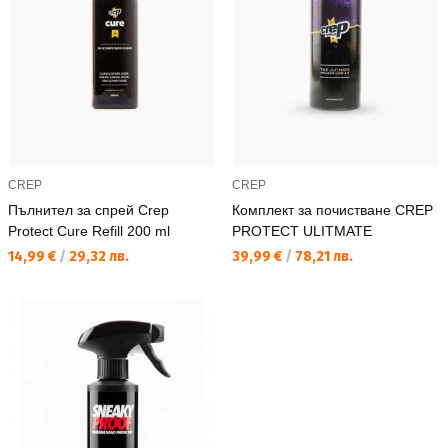
CREP
CREP
Пълнител за спрей Crep
Комплект за почистване CREP
Protect Cure Refill 200 ml
PROTECT ULITMATE
Текуща цена:
Текуща цена:
14,99 €
/
29,32 лв.
39,99 €
/
78,21 лв.