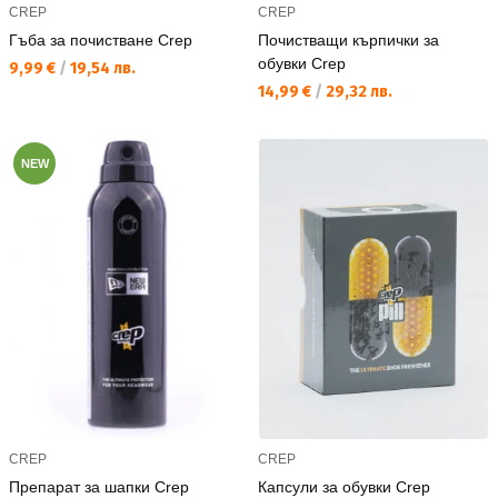
CREP
CREP
Гъба за почистване Crep
Почистващи кърпички за
обувки Crep
Текуща цена:
9,99 €
/
19,54 лв.
Текуща цена:
14,99 €
/
29,32 лв.
NEW
CREP
CREP
Препарат за шапки Crep
Капсули за обувки Crep