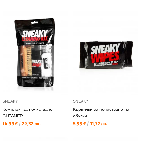
SNEAKY
SNEAKY
Комплект за почистване
Кърпички за почистване на
CLEANER
обувки
Текуща цена:
Текуща цена:
14,99 €
/
29,32 лв.
5,99 €
/
11,72 лв.