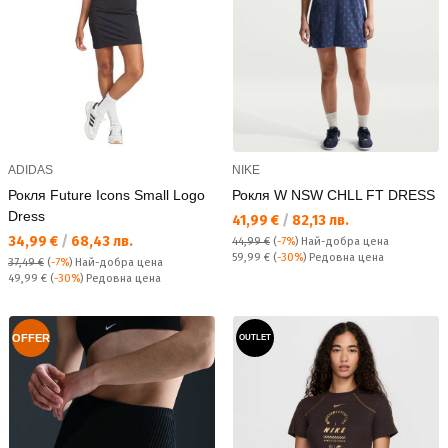
ADIDAS
NIKE
Рокля Future Icons Small Logo
Рокля W NSW CHLL FT DRESS
Dress
Текуща цена:
41,99 €
/
82,13 лв.
Текуща цена:
34,99 €
/
68,43 лв.
44,99 €
(
-7%
)
Най-добра цена
Редовна цена:
59,99 €
(
-30%
) Редовна цена
37,49 €
(
-7%
)
Най-добра цена
Редовна цена:
49,99 €
(
-30%
) Редовна цена
OFFER
OUTLET