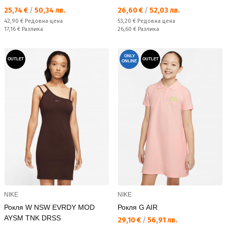
Текуща цена:
Текуща цена:
25,74 €
/
50,34 лв.
26,60 €
/
52,03 лв.
Редовна цена:
Редовна цена:
42,90 €
Редовна цена
53,20 €
Редовна цена
Спестявате:
Спестявате:
17,16 €
Разлика
26,60 €
Разлика
ONLY
OUTLET
OUTLET
ONLINE
NIKE
NIKE
Рокля W NSW EVRDY MOD
Рокля G AIR
AYSM TNK DRSS
Текуща цена:
29,10 €
/
56,91 лв.