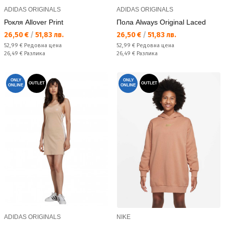
ADIDAS ORIGINALS
ADIDAS ORIGINALS
Рокля Allover Print
Пола Always Original Laced
Текуща цена:
Текуща цена:
26,50 €
/
51,83 лв.
26,50 €
/
51,83 лв.
Редовна цена:
Редовна цена:
52,99 €
Редовна цена
52,99 €
Редовна цена
Спестявате:
Спестявате:
26,49 €
Разлика
26,49 €
Разлика
ONLY
ONLY
OUTLET
OUTLET
ONLINE
ONLINE
ADIDAS ORIGINALS
NIKE