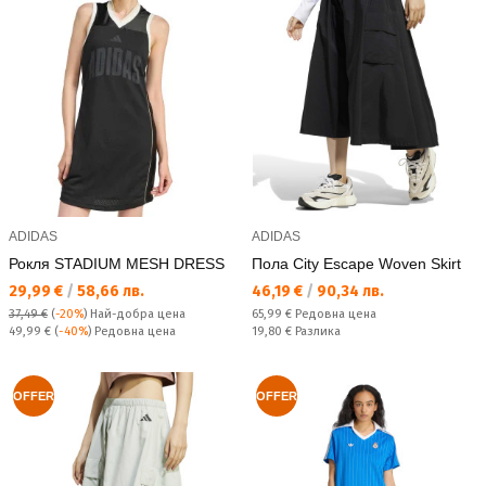
ADIDAS
ADIDAS
Рокля STADIUM MESH DRESS
Пола City Escape Woven Skirt
Текуща цена:
Текуща цена:
29,99 €
/
58,66 лв.
46,19 €
/
90,34 лв.
Редовна цена:
37,49 €
(
-20%
)
Най-добра цена
65,99 €
Редовна цена
Редовна цена:
Спестявате:
49,99 €
(
-40%
) Редовна цена
19,80 €
Разлика
OFFER
OFFER