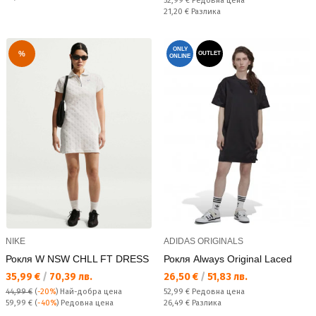
52,99 €
Редовна цена
Спестявате:
21,20 €
Разлика
ONLY
%
OUTLET
ONLINE
NIKE
ADIDAS ORIGINALS
Рокля W NSW CHLL FT DRESS
Рокля Always Original Laced
Текуща цена:
Текуща цена:
35,99 €
/
70,39 лв.
26,50 €
/
51,83 лв.
Редовна цена:
44,99 €
(
-20%
)
Най-добра цена
52,99 €
Редовна цена
Редовна цена:
Спестявате:
59,99 €
(
-40%
) Редовна цена
26,49 €
Разлика