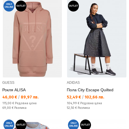
ONLY
OUTLET
OUTLET
ONLINE
GUESS
ADIDAS
Рокля ALISA
Пола City Escape Quilted
Текуща цена:
Текуща цена:
46,00 €
/
89,97 лв.
52,49 €
/
102,66 лв.
Редовна цена:
Редовна цена:
115,00 €
Редовна цена
104,99 €
Редовна цена
Спестявате:
Спестявате:
69,00 €
Разлика
52,50 €
Разлика
ONLY
ONLY
OUTLET
OUTLET
ONLINE
ONLINE