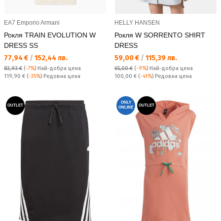
EA7 Emporio Armani
HELLY HANSEN
Рокля TRAIN EVOLUTION W
Рокля W SORRENTO SHIRT
DRESS SS
DRESS
Текуща цена:
Текуща цена:
77,94 €
/
152,44 лв.
59,00 €
/
115,39 лв.
83,93 €
(
-7%
)
Най-добра цена
65,00 €
(
-9%
)
Най-добра цена
Редовна цена:
Редовна цена:
119,90 €
(
-35%
) Редовна цена
100,00 €
(
-41%
) Редовна цена
ONLY
OUTLET
OUTLET
ONLINE