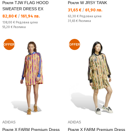
Рокля TJW FLAG HOOD
Рокля W JRSY TANK
SWEATER DRESS EX
Текуща цена:
31,65 €
/
61,90 лв.
Текуща цена:
82,80 €
/
161,94 лв.
Редовна цена:
63,30 €
Редовна цена
Спестявате:
31,65 €
Разлика
Редовна цена:
138,00 €
Редовна цена
Спестявате:
55,20 €
Разлика
OFFER
OFFER
ADIDAS
ADIDAS
Рокля X FARM Premium Dress
Рокля X FARM Premium Dress