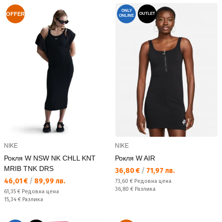
ONLY
OFFER
OUTLET
ONLINE
NIKE
NIKE
Рокля W NSW NK CHLL KNT
Рокля W AIR
MRIB TNK DRS
Текуща цена:
36,80 €
/
71,97 лв.
Текуща цена:
46,01 €
/
89,99 лв.
Редовна цена:
73,60 €
Редовна цена
Спестявате:
36,80 €
Разлика
Редовна цена:
61,35 €
Редовна цена
Спестявате:
15,34 €
Разлика