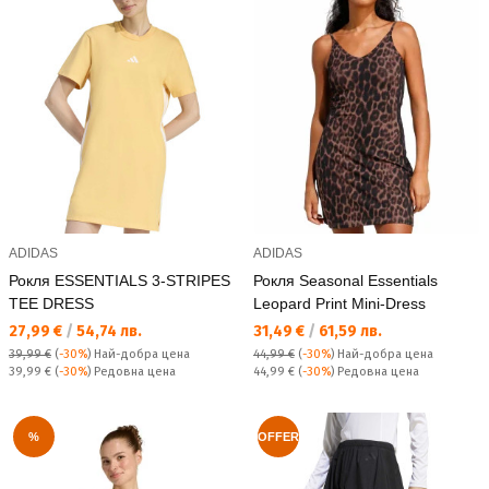
ADIDAS
ADIDAS
Рокля ESSENTIALS 3-STRIPES
Рокля Seasonal Essentials
TEE DRESS
Leopard Print Mini-Dress
Текуща цена:
Текуща цена:
27,99 €
/
54,74 лв.
31,49 €
/
61,59 лв.
39,99 €
(
-30%
)
Най-добра цена
44,99 €
(
-30%
)
Най-добра цена
Редовна цена:
Редовна цена:
39,99 €
(
-30%
) Редовна цена
44,99 €
(
-30%
) Редовна цена
%
OFFER