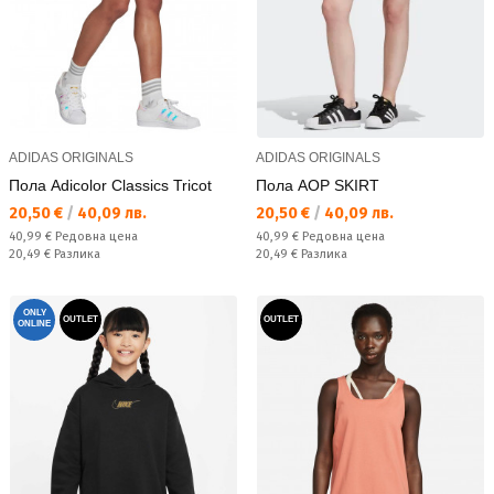
ADIDAS ORIGINALS
ADIDAS ORIGINALS
Пола Adicolor Classics Tricot
Пола AOP SKIRT
Текуща цена:
Текуща цена:
20,50 €
/
40,09 лв.
20,50 €
/
40,09 лв.
Редовна цена:
Редовна цена:
40,99 €
Редовна цена
40,99 €
Редовна цена
Спестявате:
Спестявате:
20,49 €
Разлика
20,49 €
Разлика
ONLY
OUTLET
OUTLET
ONLINE