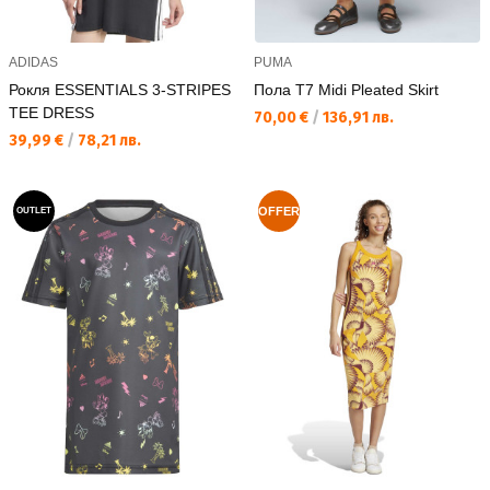
ADIDAS
PUMA
Рокля ESSENTIALS 3-STRIPES
Пола T7 Midi Pleated Skirt
TEE DRESS
Текуща цена:
70,00 €
/
136,91 лв.
Текуща цена:
39,99 €
/
78,21 лв.
OFFER
OUTLET