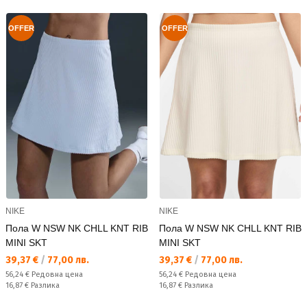
OFFER
OFFER
NIKE
NIKE
Пола W NSW NK CHLL KNT RIB
Пола W NSW NK CHLL KNT RIB
MINI SKT
MINI SKT
Текуща цена:
Текуща цена:
39,37 €
/
77,00 лв.
39,37 €
/
77,00 лв.
Редовна цена:
Редовна цена:
56,24 €
Редовна цена
56,24 €
Редовна цена
Спестявате:
Спестявате:
16,87 €
Разлика
16,87 €
Разлика