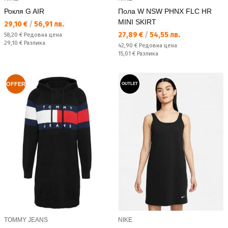
Рокля G AIR
Пола W NSW PHNX FLC HR
MINI SKIRT
Текуща цена:
29,10 €
/
56,91 лв.
Текуща цена:
27,89 €
/
54,55 лв.
Редовна цена:
58,20 €
Редовна цена
Спестявате:
29,10 €
Разлика
Редовна цена:
42,90 €
Редовна цена
Спестявате:
15,01 €
Разлика
OFFER
OUTLET
TOMMY JEANS
NIKE