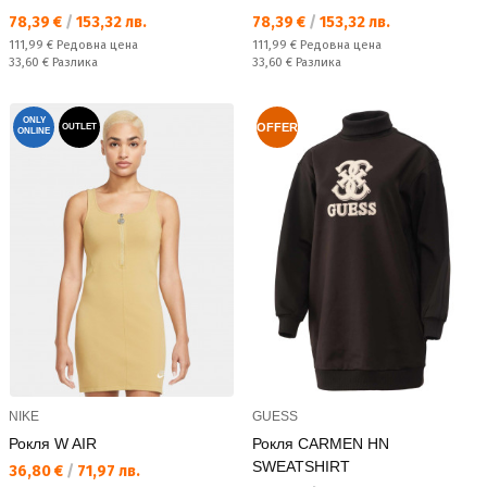
Текуща цена:
Текуща цена:
78,39 €
/
153,32 лв.
78,39 €
/
153,32 лв.
Редовна цена:
Редовна цена:
111,99 €
Редовна цена
111,99 €
Редовна цена
Спестявате:
Спестявате:
33,60 €
Разлика
33,60 €
Разлика
ONLY
OFFER
OUTLET
ONLINE
NIKE
GUESS
Рокля W AIR
Рокля CARMEN HN
SWEATSHIRT
Текуща цена:
36,80 €
/
71,97 лв.