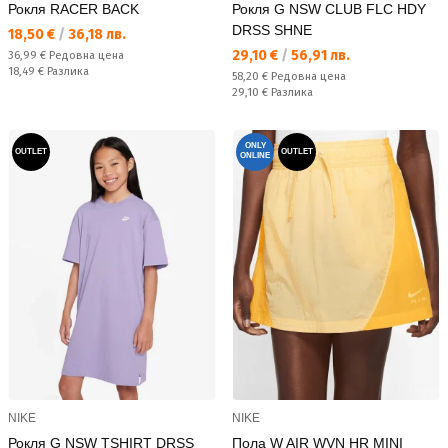
Рокля RACER BACK
Рокля G NSW CLUB FLC HDY
DRSS SHNE
Текуща цена:
18,50 €
/
36,18 лв.
Текуща цена:
29,10 €
/
56,91 лв.
Редовна цена:
36,99 €
Редовна цена
Спестявате:
18,49 €
Разлика
Редовна цена:
58,20 €
Редовна цена
Спестявате:
29,10 €
Разлика
ONLY
OUTLET
OUTLET
ONLINE
NIKE
NIKE
Рокля G NSW TSHIRT DRSS
Пола W AIR WVN HR MINI