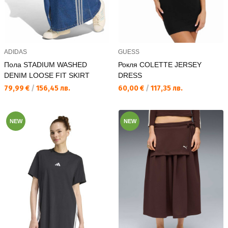
ADIDAS
GUESS
Пола STADIUM WASHED
Рокля COLETTE JERSEY
DENIM LOOSE FIT SKIRT
DRESS
Текуща цена:
Текуща цена:
79,99 €
/
156,45 лв.
60,00 €
/
117,35 лв.
NEW
NEW