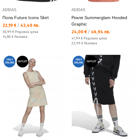
ADIDAS
ADIDAS
Пола Future Icons Skirt
Рокля Summerglam Hooded
Graphic
Текуща цена:
22,19 €
/
43,40 лв.
Текуща цена:
24,00 €
/
46,94 лв.
Редовна цена:
36,99 €
Редовна цена
Спестявате:
14,80 €
Разлика
Редовна цена:
47,99 €
Редовна цена
Спестявате:
23,99 €
Разлика
ONLY
ONLY
OUTLET
OUTLET
ONLINE
ONLINE