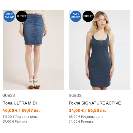
ONLY
ONLY
OUTLET
OUTLET
ONLINE
ONLINE
GUESS
GUESS
Пола ULTRA MIDI
Рокля SIGNATURE ACTIVE
Текуща цена:
Текуща цена:
46,00 €
/
89,97 лв.
34,00 €
/
66,50 лв.
Редовна цена:
Редовна цена:
115,00 €
Редовна цена
68,00 €
Редовна цена
Спестявате:
Спестявате:
69,00 €
Разлика
34,00 €
Разлика