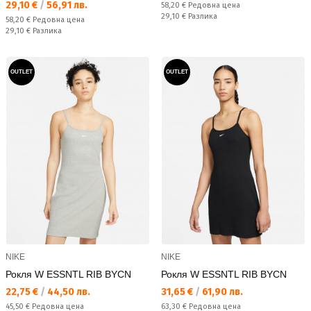
Текуща цена:
29,10 €
/
56,91 лв.
Редовна цена:
58,20 €
Редовна цена
Спестявате:
29,10 €
Разлика
Редовна цена:
58,20 €
Редовна цена
Спестявате:
29,10 €
Разлика
OUTLET
OUTLET
NIKE
NIKE
Рокля W ESSNTL RIB BYCN
Рокля W ESSNTL RIB BYCN
Текуща цена:
Текуща цена:
22,75 €
/
44,50 лв.
31,65 €
/
61,90 лв.
Редовна цена:
Редовна цена:
45,50 €
Редовна цена
63,30 €
Редовна цена