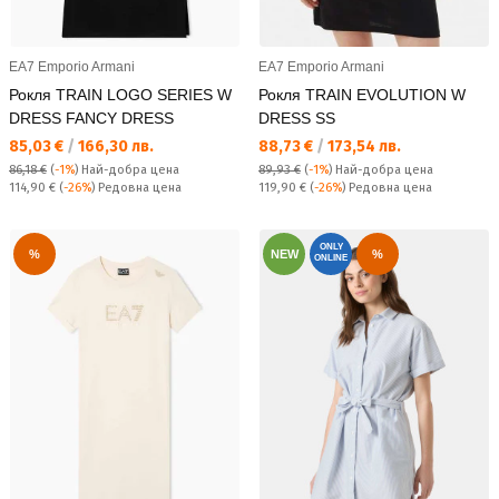
EA7 Emporio Armani
EA7 Emporio Armani
Рокля TRAIN LOGO SERIES W
Рокля TRAIN EVOLUTION W
DRESS FANCY DRESS
DRESS SS
Текуща цена:
Текуща цена:
85,03 €
/
166,30 лв.
88,73 €
/
173,54 лв.
86,18 €
(
-1%
)
Най-добра цена
89,93 €
(
-1%
)
Най-добра цена
Редовна цена:
Редовна цена:
114,90 €
(
-26%
) Редовна цена
119,90 €
(
-26%
) Редовна цена
ONLY
%
NEW
%
ONLINE