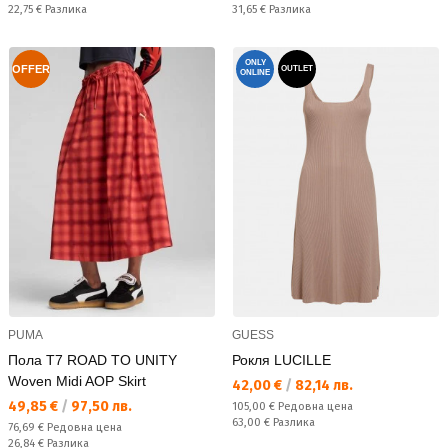
Спестявате:
Спестявате:
22,75 €
Разлика
31,65 €
Разлика
ONLY
OFFER
OUTLET
ONLINE
PUMA
GUESS
Пола T7 ROAD TO UNITY
Рокля LUCILLE
Woven Midi AOP Skirt
Текуща цена:
42,00 €
/
82,14 лв.
Текуща цена:
49,85 €
/
97,50 лв.
Редовна цена:
105,00 €
Редовна цена
Спестявате:
63,00 €
Разлика
Редовна цена:
76,69 €
Редовна цена
Спестявате:
26,84 €
Разлика