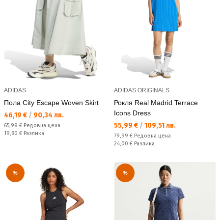
ADIDAS
ADIDAS ORIGINALS
Пола City Escape Woven Skirt
Рокля Real Madrid Terrace
Icons Dress
Текуща цена:
46,19 €
/
90,34 лв.
Текуща цена:
55,99 €
/
109,51 лв.
Редовна цена:
65,99 €
Редовна цена
Спестявате:
19,80 €
Разлика
Редовна цена:
79,99 €
Редовна цена
Спестявате:
24,00 €
Разлика
%
%