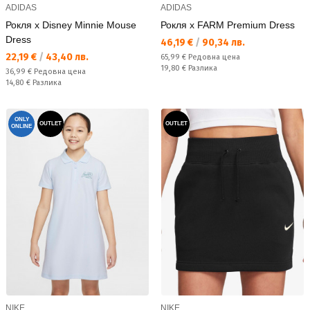
ADIDAS
ADIDAS
Рокля x Disney Minnie Mouse
Рокля x FARM Premium Dress
Dress
Текуща цена:
46,19 €
/
90,34 лв.
Текуща цена:
22,19 €
/
43,40 лв.
Редовна цена:
65,99 €
Редовна цена
Спестявате:
19,80 €
Разлика
Редовна цена:
36,99 €
Редовна цена
Спестявате:
14,80 €
Разлика
ONLY
OUTLET
OUTLET
ONLINE
NIKE
NIKE