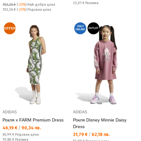
Спестявате:
23,01 €
Разлика
102,26 €
(
-25%
)
Най-добра цена
Редовна цена:
102,26 €
(
-25%
) Редовна цена
ONLY
OFFER
OUTLET
ONLINE
ADIDAS
ADIDAS
Рокля x FARM Premium Dress
Рокля Disney Minnie Daisy
Dress
Текуща цена:
46,19 €
/
90,34 лв.
Текуща цена:
31,79 €
/
62,18 лв.
Редовна цена:
65,99 €
Редовна цена
Спестявате:
19,80 €
Разлика
Редовна цена: