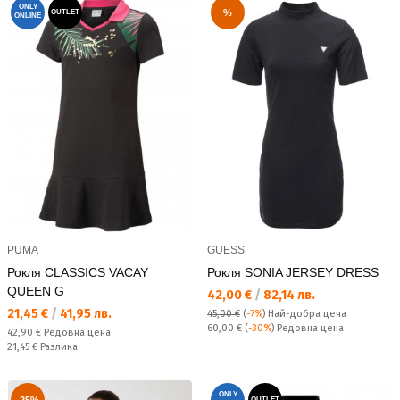
ONLY
%
OUTLET
ONLINE
PUMA
GUESS
Рокля CLASSICS VACAY
Рокля SONIA JERSEY DRESS
QUEEN G
Текуща цена:
42,00 €
/
82,14 лв.
Текуща цена:
21,45 €
/
41,95 лв.
45,00 €
(
-7%
)
Най-добра цена
Редовна цена:
60,00 €
(
-30%
) Редовна цена
Редовна цена:
42,90 €
Редовна цена
Спестявате:
21,45 €
Разлика
ONLY
OUTLET