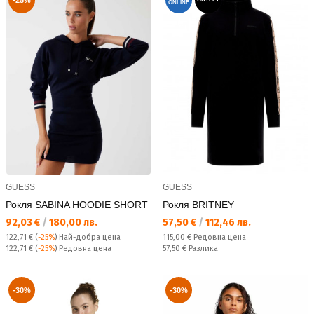
-25%
ONLINE
GUESS
GUESS
Рокля SABINA HOODIE SHORT
Рокля BRITNEY
Текуща цена:
Текуща цена:
92,03 €
/
180,00 лв.
57,50 €
/
112,46 лв.
Редовна цена:
122,71 €
(
-25%
)
Най-добра цена
115,00 €
Редовна цена
Редовна цена:
Спестявате:
122,71 €
(
-25%
) Редовна цена
57,50 €
Разлика
-30%
-30%