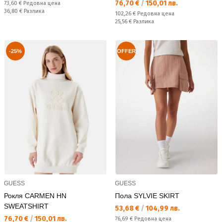
Текуща цена:
76,70 €
/
150,01 лв.
Редовна цена:
73,60 €
Редовна цена
Спестявате:
36,80 €
Разлика
Редовна цена:
102,26 €
Редовна цена
Спестявате:
25,56 €
Разлика
-25%
OFFER
GUESS
GUESS
Рокля CARMEN HN
Пола SYLVIE SKIRT
SWEATSHIRT
Текуща цена:
53,68 €
/
104,99 лв.
Текуща цена:
76,70 €
/
150,01 лв.
Редовна цена:
76,69 €
Редовна цена