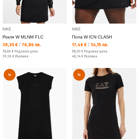
NIKE
NIKE
Рокля W MLNM FLC
Пола W ICN CLASH
Текуща цена:
Текуща цена:
39,30 €
/
76,86 лв.
17,46 €
/
34,15 лв.
Редовна цена:
Редовна цена:
78,60 €
Редовна цена
58,20 €
Редовна цена
Спестявате:
Спестявате:
39,30 €
Разлика
40,74 €
Разлика
%
%