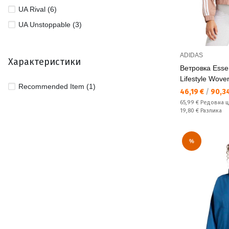
UA Rival (6)
UA Unstoppable (3)
ADIDAS
Характеристики
Ветровка Essen
Lifestyle Wove
Recommended Item (1)
Текуща цена:
46,19 €
/
90,34
Редовна цена:
65,99 €
Редовна 
Спестявате:
19,80 €
Разлика
%