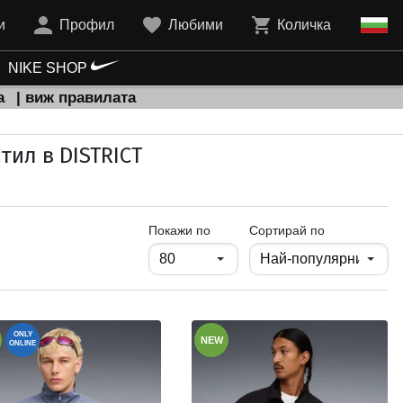
и
Профил
Любими
Количка
NIKE SHOP
а
| виж правилата
тил в DISTRICT
продукти на страница
Покажи по
Сортирай по
ONLY
NEW
ONLINE