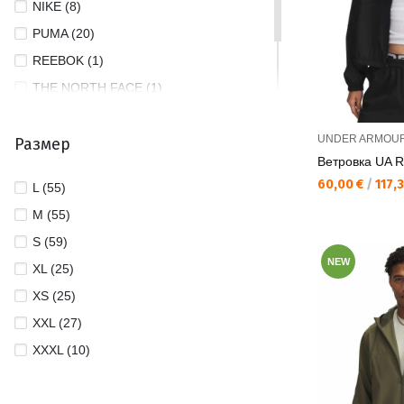
NIKE (8)
PUMA (20)
REEBOK (1)
THE NORTH FACE (1)
TOMMY JEANS (1)
UNDER ARMOU
Размер
UNDER ARMOUR (17)
Ветровка UA R
Текуща цена:
60,00 €
/
117,3
L (55)
M (55)
S (59)
NEW
XL (25)
XS (25)
XXL (27)
XXXL (10)