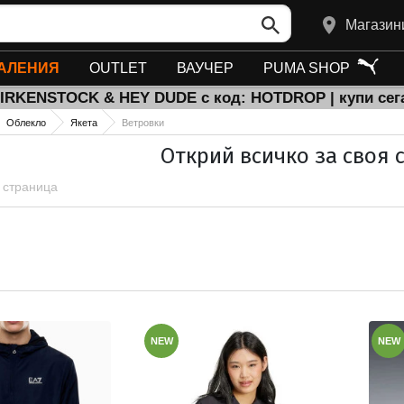
Магазин
АЛЕНИЯ
OUTLET
ВАУЧЕР
PUMA SHOP
BIRKENSTOCK & HEY DUDE с код: HOTDROP | купи сег
Облекло
Якета
Ветровки
Открий всичко за своя с
1 страница
NEW
NEW