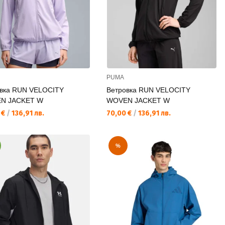
PUMA
вка RUN VELOCITY
Ветровка RUN VELOCITY
N JACKET W
WOVEN JACKET W
а цена:
Текуща цена:
 €
/
136,91 лв.
70,00 €
/
136,91 лв.
%