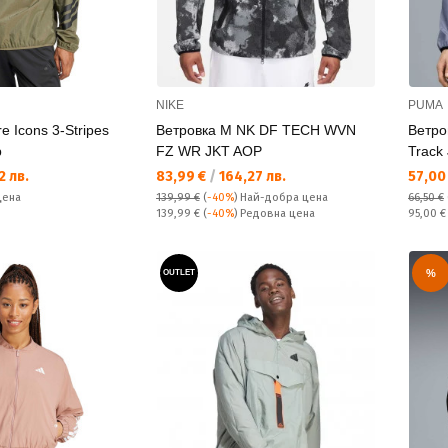
NIKE
PUMA
e Icons 3-Stripes
Ветровка M NK DF TECH WVN
Ветро
p
FZ WR JKT AOP
Track
Текуща цена:
Текущ
2 лв.
83,99 €
/
164,27 лв.
57,00
цена
139,99 €
(
-40%
)
Най-добра цена
66,50 €
Редовна цена:
Редовн
139,99 €
(
-40%
) Редовна цена
95,00 
%
OUTLET