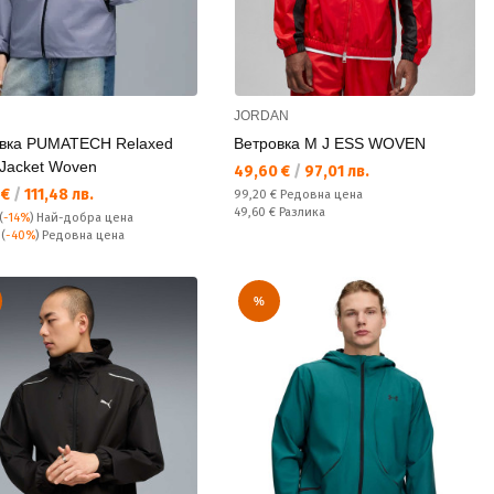
JORDAN
вка PUMATECH Relaxed
Ветровка M J ESS WOVEN
 Jacket Woven
Текуща цена:
49,60 €
/
97,01 лв.
а цена:
 €
/
111,48 лв.
Редовна цена:
99,20 €
Редовна цена
Спестявате:
49,60 €
Разлика
(
-14%
)
Най-добра цена
а цена:
€
(
-40%
) Редовна цена
%