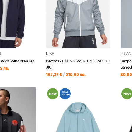
R
NIKE
PUMA
l Wvn Windbreaker
Ветровка M NK WVN LND WR HD
Ветро
JKT
Stret
5 лв.
Текуща цена:
Текущ
107,37 €
/
210,00 лв.
80,00
ONLY
NEW
NEW
ONLINE