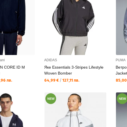
ani
ADIDAS
PUMA
IN CORE ID M
Яке Essentials 3-Stripes Lifestyle
Ветро
C
Woven Bomber
Jacke
Текуща цена:
Текущ
96 лв.
64,99 €
/
127,11 лв.
85,00
NEW
NEW