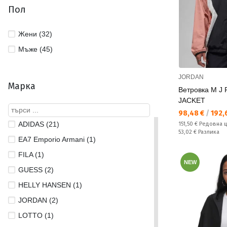
Пол
Жени (32)
Мъже (45)
JORDAN
Марка
Ветровка M J
JACKET
Текуща цена:
98,48 €
/
192,6
ADIDAS (21)
Редовна цена:
151,50 €
Редовна 
Спестявате:
53,02 €
Разлика
EA7 Emporio Armani (1)
FILA (1)
NEW
GUESS (2)
HELLY HANSEN (1)
JORDAN (2)
LOTTO (1)