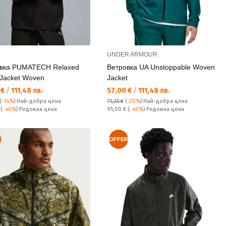
UNDER ARMOUR
вка PUMATECH Relaxed
Ветровка UA Unstoppable Woven
 Jacket Woven
Jacket
а цена:
Текуща цена:
 €
/
111,48 лв.
57,00 €
/
111,48 лв.
(
-14%
)
Най-добра цена
71,25 €
(
-20%
)
Най-добра цена
а цена:
Редовна цена:
€
(
-40%
) Редовна цена
95,00 €
(
-40%
) Редовна цена
OFFER