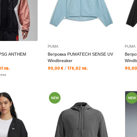
PUMA
PUMA
 PSG ANTHEM
Ветровка PUMATECH SENSE UV
Ветр
Windbreaker
Windb
Текуща цена:
Текущ
1 лв.
90,00 €
/
176,02 лв.
90,00
цена
NEW
NEW