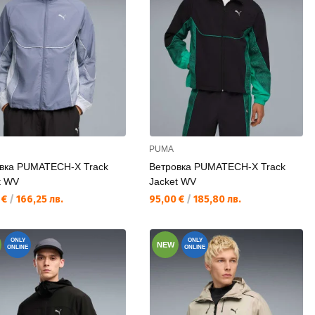
PUMA
вка PUMATECH-X Track
Ветровка PUMATECH-X Track
t WV
Jacket WV
а цена:
Текуща цена:
 €
/
166,25 лв.
95,00 €
/
185,80 лв.
ONLY
ONLY
NEW
ONLINE
ONLINE