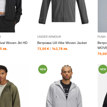
R
UNDER ARMOUR
PUMA
ival Woven Jkt HD
Ветровка UA Vibe Woven Jacket
Ветро
WOVE
Текуща цена:
5 лв.
73,00 €
/
142,78 лв.
Текущ
70,00
NEW
NEW