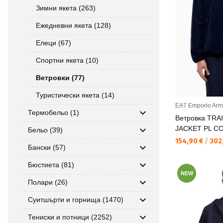
Зимни якета (263)
Ежедневни якета (128)
Елеци (67)
Спортни якета (10)
Ветровки (77)
Туристически якета (14)
EA7 Emporio Arm
Термобельо (1)
Ветровка TRA
JACKET PL C
Бельо (39)
Текуща цена:
154,90 €
/
302,
Бански (57)
Бюстиета (81)
NEW
Полари (26)
Суитшърти и горнища (1470)
Тениски и потници (2252)