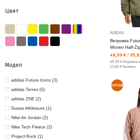
Цвят
ADIDAS
Ветровка Futur
Woven Half-Zi
Текуща цена:
48,99 €
/
95,8
Редовна цена:
69,99 €
Редовна 
Модел
Спестявате:
21,00 €
Разлика
adidas Future Icons (3)
OFFER
adidas Terrex (5)
adidas ZNE (2)
Guess Athleisure (1)
Nike Air Jordan (2)
Nike Tech Fleece (2)
Project Rock (1)