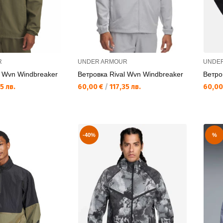
R
UNDER ARMOUR
UNDE
l Wvn Windbreaker
Ветровка Rival Wvn Windbreaker
Ветро
Текуща цена:
Текущ
5 лв.
60,00 €
/
117,35 лв.
60,00
-40%
%