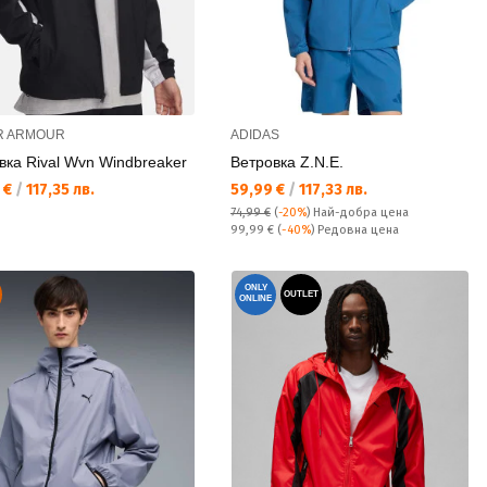
R ARMOUR
ADIDAS
вка Rival Wvn Windbreaker
Ветровка Z.N.E.
а цена:
Текуща цена:
 €
/
117,35 лв.
59,99 €
/
117,33 лв.
74,99 €
(
-20%
)
Най-добра цена
Редовна цена:
99,99 €
(
-40%
) Редовна цена
ONLY
OUTLET
ONLINE