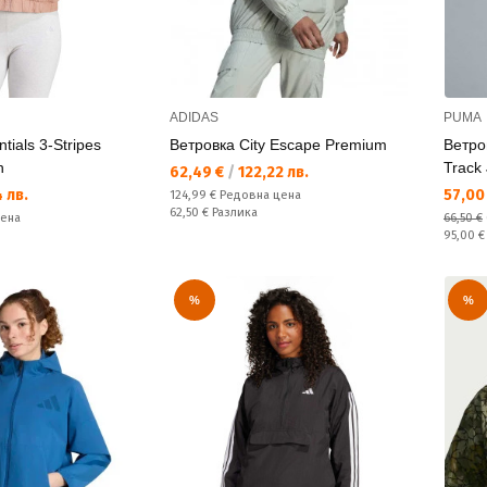
ADIDAS
PUMA
tials 3-Stripes
Ветровка City Escape Premium
Ветро
n
Track
Текуща цена:
62,49 €
/
122,22 лв.
Текущ
 лв.
57,00
Редовна цена:
124,99 €
Редовна цена
Спестявате:
62,50 €
Разлика
цена
66,50 €
Редовн
95,00 
%
%