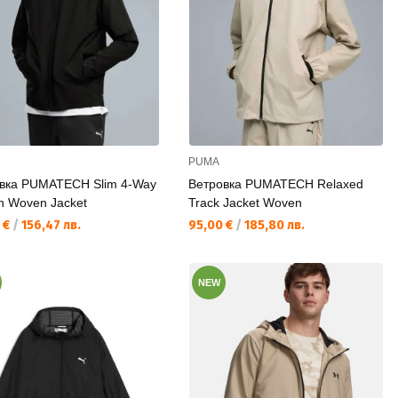
PUMA
вка PUMATECH Slim 4-Way
Ветровка PUMATECH Relaxed
ch Woven Jacket
Track Jacket Woven
а цена:
Текуща цена:
 €
/
156,47 лв.
95,00 €
/
185,80 лв.
NEW