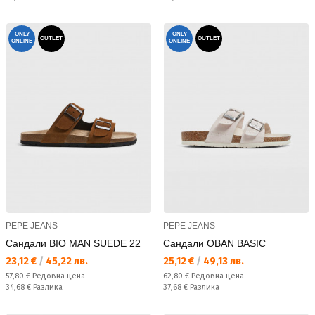
ONLY
ONLY
OUTLET
OUTLET
ONLINE
ONLINE
PEPE JEANS
PEPE JEANS
Сандали BIO MAN SUEDE 22
Сандали OBAN BASIC
Текуща цена:
Текуща цена:
23,12 €
/
45,22 лв.
25,12 €
/
49,13 лв.
Редовна цена:
Редовна цена:
57,80 €
Редовна цена
62,80 €
Редовна цена
Спестявате:
Спестявате:
34,68 €
Разлика
37,68 €
Разлика