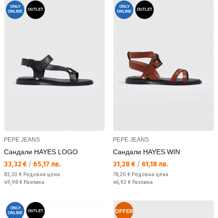
ONLY
ONLY
OUTLET
OUTLET
ONLINE
ONLINE
PEPE JEANS
PEPE JEANS
Сандали HAYES LOGO
Сандали HAYES WIN
Текуща цена:
Текуща цена:
33,32 €
/
65,17 лв.
31,28 €
/
61,18 лв.
Редовна цена:
Редовна цена:
83,30 €
Редовна цена
78,20 €
Редовна цена
Спестявате:
Спестявате:
49,98 €
Разлика
46,92 €
Разлика
ONLY
OFFER
OUTLET
ONLINE