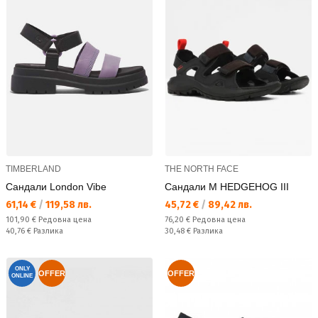
TIMBERLAND
THE NORTH FACE
Сандали London Vibe
Сандали M HEDGEHOG III
Текуща цена:
Текуща цена:
61,14 €
/
119,58 лв.
45,72 €
/
89,42 лв.
Редовна цена:
Редовна цена:
101,90 €
Редовна цена
76,20 €
Редовна цена
Спестявате:
Спестявате:
40,76 €
Разлика
30,48 €
Разлика
ONLY
OFFER
OFFER
ONLINE