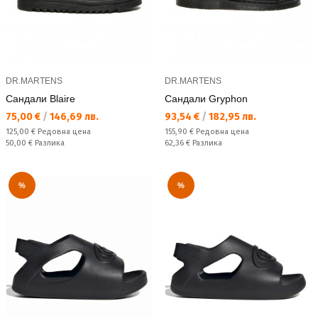
DR.MARTENS
DR.MARTENS
Сандали Blaire
Сандали Gryphon
Текуща цена:
Текуща цена:
75,00 €
/
146,69 лв.
93,54 €
/
182,95 лв.
Редовна цена:
Редовна цена:
125,00 €
Редовна цена
155,90 €
Редовна цена
Спестявате:
Спестявате:
50,00 €
Разлика
62,36 €
Разлика
%
%