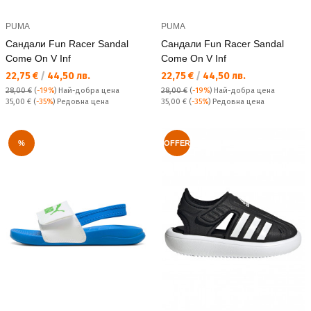
PUMA
PUMA
Сандали Fun Racer Sandal
Сандали Fun Racer Sandal
Come On V Inf
Come On V Inf
Текуща цена:
Текуща цена:
22,75 €
/
44,50 лв.
22,75 €
/
44,50 лв.
28,00 €
(
-19%
)
Най-добра цена
28,00 €
(
-19%
)
Най-добра цена
Редовна цена:
Редовна цена:
35,00 €
(
-35%
) Редовна цена
35,00 €
(
-35%
) Редовна цена
%
OFFER