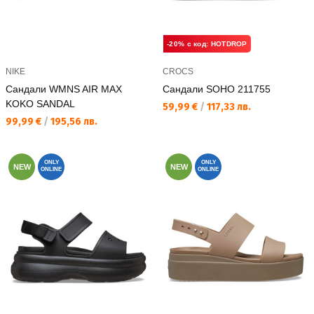
-20% с код: HOTDROP
NIKE
CROCS
Сандали WMNS AIR MAX
Сандали SOHO 211755
KOKO SANDAL
Текуща цена:
59,99 €
/
117,33 лв.
Текуща цена:
99,99 €
/
195,56 лв.
ONLY
ONLY
NEW
NEW
ONLINE
ONLINE