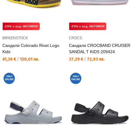
-20% с код: HOTDROP
-20% с код: HOTDROP
BIRKENSTOCK
CROCS
Сандали Colorado Rivet Logo
Сандали CROCBAND CRUISER
Kids
SANDAL T KIDS 209424
Текуща цена:
Текуща цена:
61,36 €
/
120,01 лв.
37,29 €
/
72,93 лв.
ONLY
ONLY
ONLINE
ONLINE