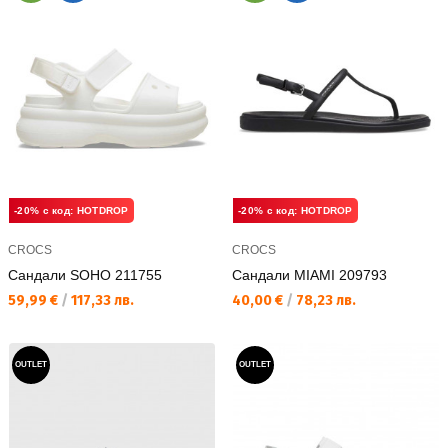
-20% с код: HOTDROP
-20% с код: HOTDROP
CROCS
CROCS
Сандали SOHO 211755
Сандали MIAMI 209793
Текуща цена:
Текуща цена:
59,99 €
/
117,33 лв.
40,00 €
/
78,23 лв.
OUTLET
OUTLET