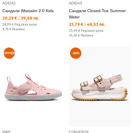
ADIDAS
ADIDAS
Сандали Altaswim 2.0 Kids
Сандали Closed-Toe Summer
Water
Текуща цена:
20,29 €
/
39,68 лв.
Текуща цена:
23,79 €
/
46,53 лв.
Редовна цена:
28,99 €
Редовна цена
Спестявате:
8,70 €
Разлика
Редовна цена:
33,99 €
Редовна цена
Спестявате:
10,20 €
Разлика
OFFER
-30%
NIKE
CONVERSE