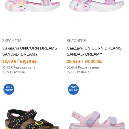
SKECHERS
SKECHERS
Сандали UNICORN DREAMS
Сандали UNICORN DREAMS
SANDAL- DREAMY
SANDAL- DREAMY
Текуща цена:
Текуща цена:
35,43 €
/
69,30 лв.
35,43 €
/
69,30 лв.
Редовна цена:
Редовна цена:
50,62 €
Редовна цена
50,62 €
Редовна цена
Спестявате:
Спестявате:
15,19 €
Разлика
15,19 €
Разлика
ONLY
ONLY
ONLINE
ONLINE