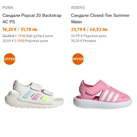
PUMA
ADIDAS
Сандали Popcat 20 Backstrap
Сандали Closed-Toe Summer
AC PS
Water
Текуща цена:
Текуща цена:
16,25 €
/
31,78 лв.
23,79 €
/
46,53 лв.
Редовна цена:
20,00 €
(
-19%
)
Най-добра цена
33,99 €
Редовна цена
Редовна цена:
Спестявате:
25,00 €
(
-35%
) Редовна цена
10,20 €
Разлика
OFFER
OFFER