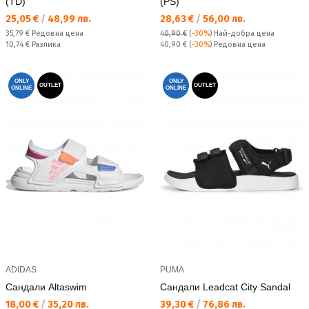
(TD)
(PS)
Текуща цена:
Текуща цена:
25,05 €
/
48,99 лв.
28,63 €
/
56,00 лв.
Редовна цена:
35,79 €
Редовна цена
40,90 €
(
-30%
)
Най-добра цена
Спестявате:
Редовна цена:
10,74 €
Разлика
40,90 €
(
-30%
) Редовна цена
ONLY
ONLY
OUTLET
OUTLET
ONLINE
ONLINE
ADIDAS
PUMA
Сандали Altaswim
Сандали Leadcat City Sandal
Текуща цена:
Текуща цена:
18,00 €
/
35,20 лв.
39,30 €
/
76,86 лв.