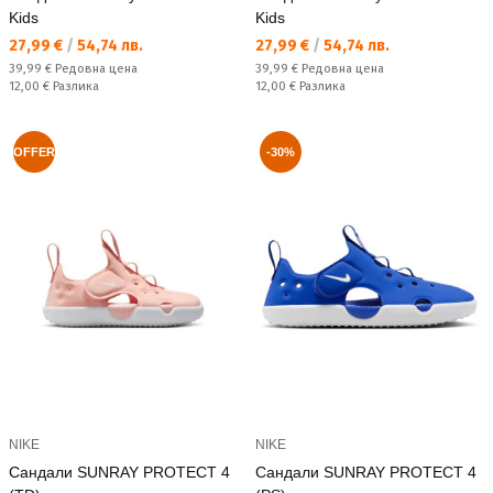
Kids
Kids
Текуща цена:
Текуща цена:
27,99 €
/
54,74 лв.
27,99 €
/
54,74 лв.
Редовна цена:
Редовна цена:
39,99 €
Редовна цена
39,99 €
Редовна цена
Спестявате:
Спестявате:
12,00 €
Разлика
12,00 €
Разлика
OFFER
-30%
NIKE
NIKE
Сандали SUNRAY PROTECT 4
Сандали SUNRAY PROTECT 4