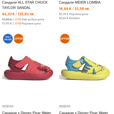
Сандали ALL STAR CHUCK
Сандали MEIER LOMBIA
TAYLOR SANDAL
Текуща цена:
16,66 €
/
32,58 лв.
Текуща цена:
64,33 €
/
125,82 лв.
Редовна цена:
83,30 €
Редовна цена
Спестявате:
66,64 €
Разлика
91,90 €
(
-30%
)
Най-добра цена
Редовна цена:
91,90 €
(
-30%
) Редовна цена
ONLY
OFFER
OFFER
ONLINE
ADIDAS
ADIDAS
Сандали x Disney Pixar Water
Сандали x Disney Pixar Water