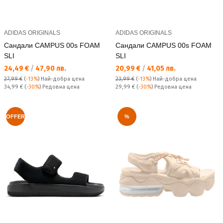
ADIDAS ORIGINALS
ADIDAS ORIGINALS
Сандали CAMPUS 00s FOAM
Сандали CAMPUS 00s FOAM
SLI
SLI
Текуща цена:
Текуща цена:
24,49 €
/
47,90 лв.
20,99 €
/
41,05 лв.
27,99 €
(
-13%
)
Най-добра цена
23,99 €
(
-13%
)
Най-добра цена
Редовна цена:
Редовна цена:
34,99 €
(
-30%
) Редовна цена
29,99 €
(
-30%
) Редовна цена
OFFER
%