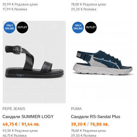
Редовна цена:
Редовна цена:
35,99 €
Редовна цена
78,60 €
Редовна цена
Спестявате:
Спестявате:
17,99 €
Разлика
39,30 €
Разлика
ONLY
ONLY
OUTLET
OUTLET
ONLINE
ONLINE
PEPE JEANS
PUMA
Сандали SUMMER LOGY
Сандали RS-Sandal Plus
Текуща цена:
Текуща цена:
46,75 €
/
91,44 лв.
39,30 €
/
76,86 лв.
Редовна цена:
Редовна цена:
93,50 €
Редовна цена
78,60 €
Редовна цена
Спестявате:
Спестявате:
46,75 €
Разлика
39,30 €
Разлика