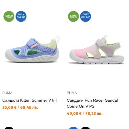
ONLY
ONLY
NEW
NEW
ONLINE
ONLINE
PUMA
PUMA
Сандали Kitten Summer V Inf
Сандали Fun Racer Sandal
Come On V PS
Текуща цена:
35,00 €
/
68,45 лв.
Текуща цена:
40,00 €
/
78,23 лв.