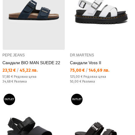
PEPE JEANS
DR.MARTENS
Сандали BIO MAN SUEDE 22
Сандали Voss II
Текуща цена:
Текуща цена:
23,12 €
/
45,22 лв.
75,00 €
/
146,69 лв.
Редовна цена:
Редовна цена:
57,80 €
Редовна цена
125,00 €
Редовна цена
Спестявате:
Спестявате:
34,68 €
Разлика
50,00 €
Разлика
OUTLET
OUTLET