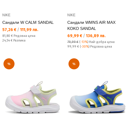
NIKE
NIKE
Сандали W CALM SANDAL
Сандали WMNS AIR MAX
KOKO SANDAL
Текуща цена:
57,26 €
/
111,99 лв.
Текуща цена:
69,99 €
/
136,89 лв.
Редовна цена:
81,80 €
Редовна цена
Спестявате:
24,54 €
Разлика
79,99 €
(
-13%
)
Най-добра цена
Редовна цена:
99,99 €
(
-30%
) Редовна цена
%
%