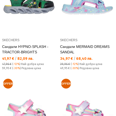
SKECHERS
SKECHERS
Сандали HYPNO-SPLASH -
Сандали MERMAID DREAMS
TRACTOR-BRIGHTS
SANDAL
Текуща цена:
Текуща цена:
41,97 €
/
82,09 лв.
34,97 €
/
68,40 лв.
47,96 €
(
-12%
)
Най-добра цена
39,96 €
(
-12%
)
Най-добра цена
Редовна цена:
Редовна цена:
59,95 €
(
-30%
) Редовна цена
49,95 €
(
-30%
) Редовна цена
OFFER
OFFER