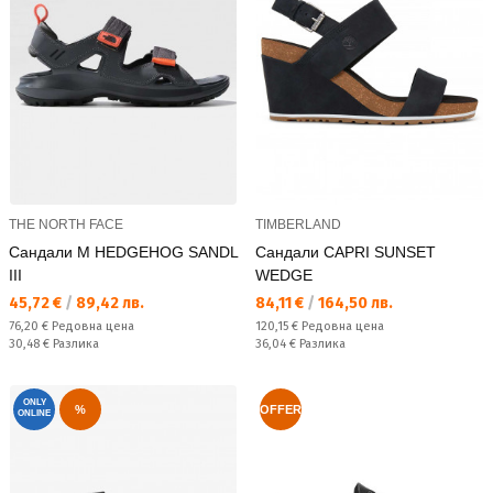
THE NORTH FACE
TIMBERLAND
Сандали M HEDGEHOG SANDL
Сандали CAPRI SUNSET
III
WEDGE
Текуща цена:
Текуща цена:
45,72 €
/
89,42 лв.
84,11 €
/
164,50 лв.
Редовна цена:
Редовна цена:
76,20 €
Редовна цена
120,15 €
Редовна цена
Спестявате:
Спестявате:
30,48 €
Разлика
36,04 €
Разлика
ONLY
%
OFFER
ONLINE