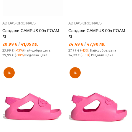
ADIDAS ORIGINALS
ADIDAS ORIGINALS
Сандали CAMPUS 00s FOAM
Сандали CAMPUS 00s FOAM
SLI
SLI
Текуща цена:
Текуща цена:
20,99 €
/
41,05 лв.
24,49 €
/
47,90 лв.
23,99 €
(
-13%
)
Най-добра цена
27,99 €
(
-13%
)
Най-добра цена
Редовна цена:
Редовна цена:
29,99 €
(
-30%
) Редовна цена
34,99 €
(
-30%
) Редовна цена
%
%