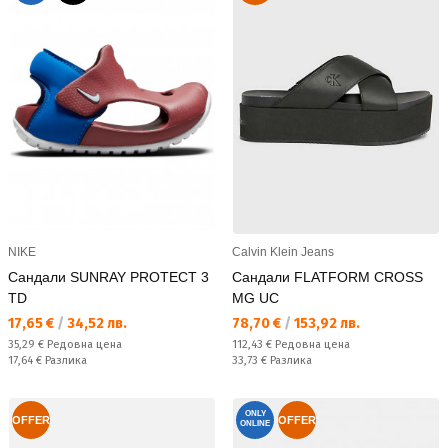
NIKE
Calvin Klein Jeans
Сандали SUNRAY PROTECT 3
Сандали FLATFORM CROSS
TD
MG UC
Текуща цена:
Текуща цена:
17,65 €
/
34,52 лв.
78,70 €
/
153,92 лв.
Редовна цена:
Редовна цена:
35,29 €
Редовна цена
112,43 €
Редовна цена
Спестявате:
Спестявате:
17,64 €
Разлика
33,73 €
Разлика
ONLY
OFFER
OFFER
ONLINE