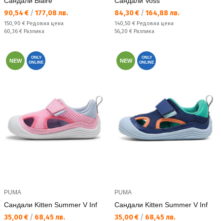
Сандали Blaire
Сандали Voss
Текуща цена:
Текуща цена:
90,54 €
/
177,08 лв.
84,30 €
/
164,88 лв.
Редовна цена:
Редовна цена:
150,90 €
Редовна цена
140,50 €
Редовна цена
Спестявате:
Спестявате:
60,36 €
Разлика
56,20 €
Разлика
ONLY
ONLY
NEW
NEW
ONLINE
ONLINE
PUMA
PUMA
Сандали Kitten Summer V Inf
Сандали Kitten Summer V Inf
Текуща цена:
Текуща цена:
35,00 €
/
68,45 лв.
35,00 €
/
68,45 лв.