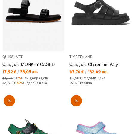
QUIKSILVER
TIMBERLAND
Сандали MONKEY CAGED
Сандали Clairemont Way
Текуща цена:
Текуща цена:
17,92 €
/
35,05 лв.
67,74 €
/
132,49 лв.
Редовна цена:
19,55 €
(
-8%
)
Най-добра цена
112,90 €
Редовна цена
Редовна цена:
Спестявате:
32,59 €
(
-45%
) Редовна цена
45,16 €
Разлика
%
%