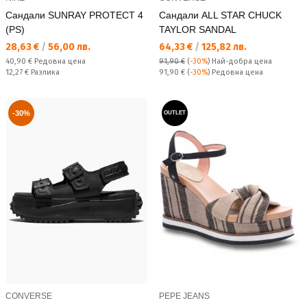
Сандали SUNRAY PROTECT 4
Сандали ALL STAR CHUCK
(PS)
TAYLOR SANDAL
Текуща цена:
Текуща цена:
28,63 €
/
56,00 лв.
64,33 €
/
125,82 лв.
Редовна цена:
40,90 €
Редовна цена
91,90 €
(
-30%
)
Най-добра цена
Спестявате:
Редовна цена:
12,27 €
Разлика
91,90 €
(
-30%
) Редовна цена
-30%
OUTLET
CONVERSE
PEPE JEANS