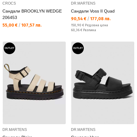
CROCS
DR.MARTENS
Сандали BROOKLYN WEDGE
Сандали Voss II Quad
206453
Текуща цена:
90,54 €
/
177,08 лв.
Текуща цена:
55,00 €
/
107,57 лв.
Редовна цена:
150,90 €
Редовна цена
Спестявате:
60,36 €
Разлика
OUTLET
OUTLET
DR.MARTENS
DR.MARTENS