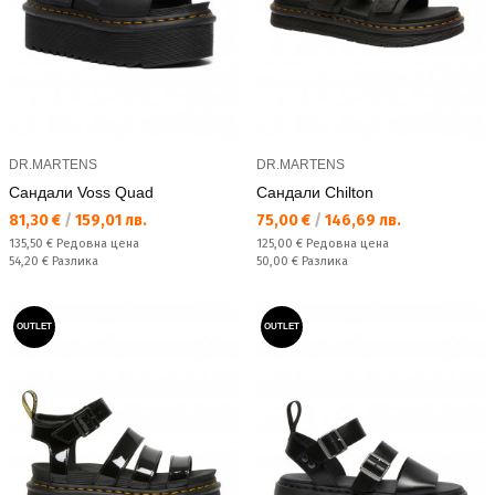
DR.MARTENS
DR.MARTENS
Сандали Voss Quad
Сандали Chilton
Текуща цена:
Текуща цена:
81,30 €
/
159,01 лв.
75,00 €
/
146,69 лв.
Редовна цена:
Редовна цена:
135,50 €
Редовна цена
125,00 €
Редовна цена
Спестявате:
Спестявате:
54,20 €
Разлика
50,00 €
Разлика
OUTLET
OUTLET