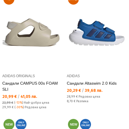
ADIDAS ORIGINALS
ADIDAS
Сандали CAMPUS 00s FOAM
Сандали Altaswim 2.0 Kids
SLI
Текуща цена:
20,29 €
/
39,68 лв.
Текуща цена:
20,99 €
/
41,05 лв.
Редовна цена:
28,99 €
Редовна цена
Спестявате:
8,70 €
Разлика
23,99 €
(
-13%
)
Най-добра цена
Редовна цена:
29,99 €
(
-30%
) Редовна цена
ONLY
ONLY
NEW
NEW
ONLINE
ONLINE