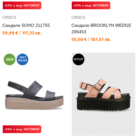
-20% с код: HOTDROP
-20% с код: HOTDROP
CROCS
CROCS
Сандали SOHO 211755
Сандали BROOKLYN WEDGE
206453
Текуща цена:
59,99 €
/
117,33 лв.
Текуща цена:
55,00 €
/
107,57 лв.
ONLY
NEW
OUTLET
ONLINE
-20% с код: HOTDROP