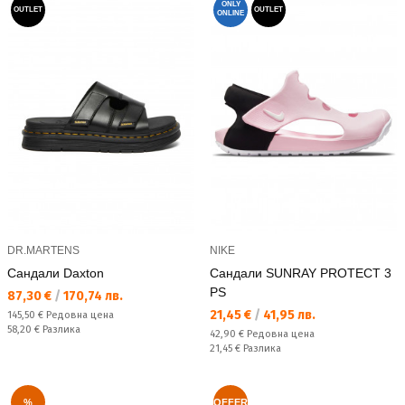
ONLY
OUTLET
OUTLET
ONLINE
DR.MARTENS
NIKE
Сандали Daxton
Сандали SUNRAY PROTECT 3
PS
Текуща цена:
87,30 €
/
170,74 лв.
Текуща цена:
21,45 €
/
41,95 лв.
Редовна цена:
145,50 €
Редовна цена
Спестявате:
58,20 €
Разлика
Редовна цена:
42,90 €
Редовна цена
Спестявате:
21,45 €
Разлика
%
OFFER