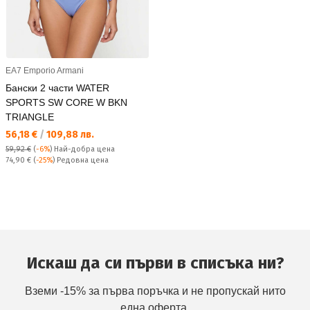
EA7 Emporio Armani
Бански 2 части WATER
SPORTS SW CORE W BKN
TRIANGLE
Текуща цена:
56,18 €
/
109,88 лв.
59,92 €
(
-6%
)
Най-добра цена
Редовна цена:
74,90 €
(
-25%
) Редовна цена
Искаш да си първи в списъка ни?
Вземи -15% за първа поръчка и не пропускай нито
една оферта.