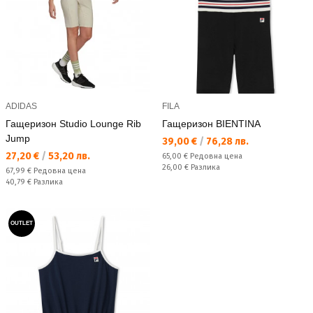
ADIDAS
FILA
Гащеризон Studio Lounge Rib
Гащеризон BIENTINA
Jump
Текуща цена:
39,00 €
/
76,28 лв.
Текуща цена:
27,20 €
/
53,20 лв.
Редовна цена:
65,00 €
Редовна цена
Спестявате:
26,00 €
Разлика
Редовна цена:
67,99 €
Редовна цена
Спестявате:
40,79 €
Разлика
OUTLET