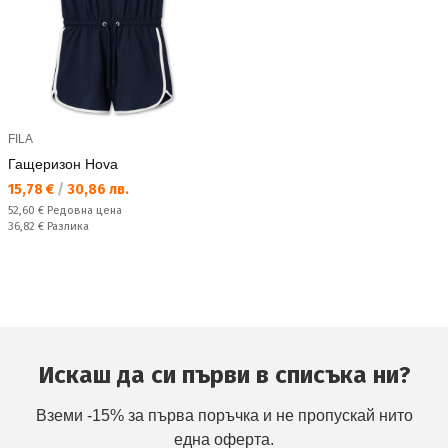
FILA
Гащеризон Hova
Текуща цена:
15,78 €
/
30,86 лв.
Редовна цена:
52,60 €
Редовна цена
Спестявате:
36,82 €
Разлика
Искаш да си първи в списъка ни?
Вземи -15% за първа поръчка и не пропускай нито
една оферта.