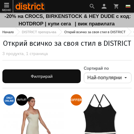
МЕНЮ
-20% на CROCS, BIRKENSTOCK & HEY DUDE с код:
HOTDROP | купи сега
| виж правилата
Начало
DISTRICT препоръчва
Открий всичко за своя стил в DISTRICT
Открий всичко за своя стил в DISTRICT
3 продукта, 1 страница
Сортирай по
Филтрирай
ONLY
OFFER
OUTLET
ONLINE