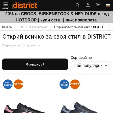
МЕНЮ
-20% на CROCS, BIRKENSTOCK & HEY DUDE с код:
HOTDROP | купи сега
| виж правилата
Начало
DISTRICT препоръчва
Открий всичко за своя стил в DISTRICT
Открий всичко за своя стил в DISTRICT
3 продукта, 1 страница
Сортирай по
Филтрирай
ONLY
ONLY
OFFER
OFFER
ONLINE
ONLINE