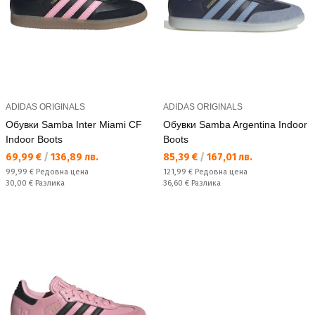
ADIDAS ORIGINALS
ADIDAS ORIGINALS
Обувки Samba Inter Miami CF
Обувки Samba Argentina Indoor
Indoor Boots
Boots
Текуща цена:
Текуща цена:
69,99 €
/
136,89 лв.
85,39 €
/
167,01 лв.
Редовна цена:
Редовна цена:
99,99 €
Редовна цена
121,99 €
Редовна цена
Спестявате:
Спестявате:
30,00 €
Разлика
36,60 €
Разлика