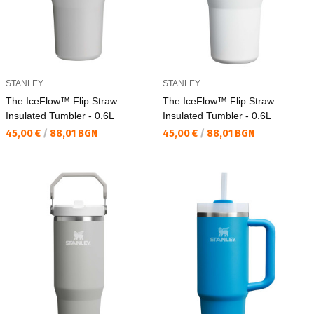
STANLEY
STANLEY
The IceFlow™ Flip Straw
The IceFlow™ Flip Straw
Insulated Tumbler - 0.6L
Insulated Tumbler - 0.6L
Текуща цена:
Текуща цена:
45,00 €
/
88,01 BGN
45,00 €
/
88,01 BGN