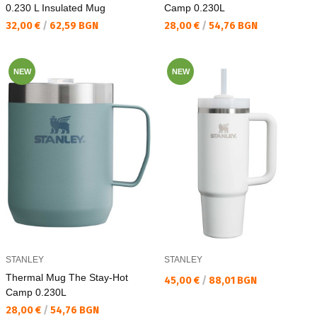
0.230 L Insulated Mug
Camp 0.230L
Текуща цена:
Текуща цена:
32,00 €
/
62,59 BGN
28,00 €
/
54,76 BGN
NEW
NEW
STANLEY
STANLEY
Thermal Mug The Stay-Hot
Текуща цена:
45,00 €
/
88,01 BGN
Camp 0.230L
Текуща цена:
28,00 €
/
54,76 BGN