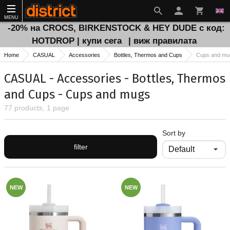
MENU
-20% на CROCS, BIRKENSTOCK & HEY DUDE с код:
HOTDROP | купи сега
| виж правилата
Home
CASUAL
Accessories
Bottles, Thermos and Cups
Cups and mu
CASUAL - Accessories - Bottles, Thermos
and Cups - Cups and mugs
77 products, 1 page
Sort by
filter
NEW
NEW