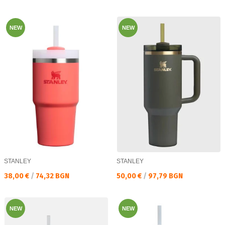
NEW
NEW
STANLEY
STANLEY
Текуща цена:
Текуща цена:
38,00 €
/
74,32 BGN
50,00 €
/
97,79 BGN
NEW
NEW