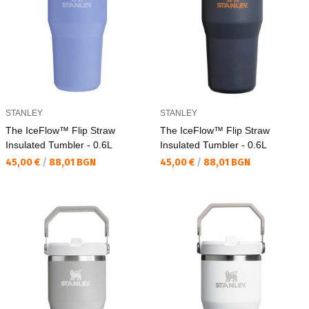
STANLEY
STANLEY
The IceFlow™ Flip Straw
The IceFlow™ Flip Straw
Insulated Tumbler - 0.6L
Insulated Tumbler - 0.6L
Текуща цена:
Текуща цена:
45,00 €
/
88,01 BGN
45,00 €
/
88,01 BGN