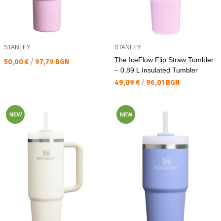
STANLEY
STANLEY
The IceFlow Flip Straw Tumbler
Текуща цена:
50,00 €
/
97,79 BGN
– 0.89 L Insulated Tumbler
Текуща цена:
49,09 €
/
96,01 BGN
NEW
NEW