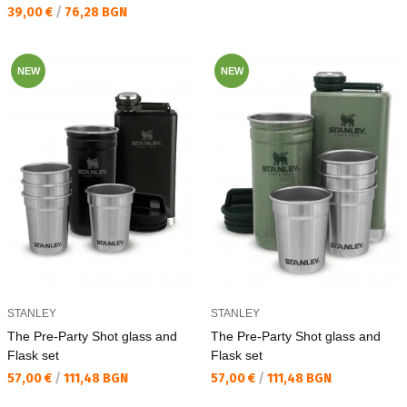
Текуща цена:
39,00 €
/
76,28 BGN
NEW
NEW
STANLEY
STANLEY
The Pre-Party Shot glass and
The Pre-Party Shot glass and
Flask set
Flask set
Текуща цена:
Текуща цена:
57,00 €
/
111,48 BGN
57,00 €
/
111,48 BGN