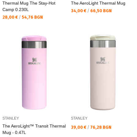
Thermal Mug The Stay-Hot
The AeroLight Thermal Mug
Camp 0.230L
Текуща цена:
34,00 €
/
66,50 BGN
Текуща цена:
28,00 €
/
54,76 BGN
STANLEY
STANLEY
The AeroLight™ Transit Thermal
Текуща цена:
39,00 €
/
76,28 BGN
Mug - 0.47L