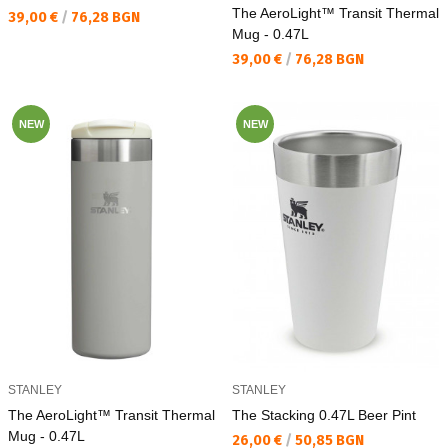
The AeroLight™ Transit Thermal
Текуща цена:
39,00 €
/
76,28 BGN
Mug - 0.47L
Текуща цена:
39,00 €
/
76,28 BGN
NEW
NEW
STANLEY
STANLEY
The AeroLight™ Transit Thermal
The Stacking 0.47L Beer Pint
Mug - 0.47L
Текуща цена:
26,00 €
/
50,85 BGN