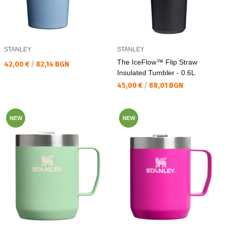
STANLEY
STANLEY
The IceFlow™ Flip Straw
Текуща цена:
42,00 €
/
82,14 BGN
Insulated Tumbler - 0.6L
Текуща цена:
45,00 €
/
88,01 BGN
NEW
NEW