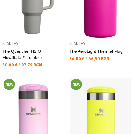
STANLEY
STANLEY
The Quencher H2.O
The AeroLight Thermal Mug
FlowState™ Tumbler
Текуща цена:
34,00 €
/
66,50 BGN
Текуща цена:
50,00 €
/
97,79 BGN
NEW
NEW