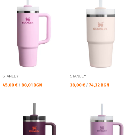
STANLEY
STANLEY
Текуща цена:
Текуща цена:
45,00 €
/
88,01 BGN
38,00 €
/
74,32 BGN