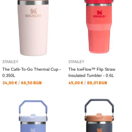
STANLEY
STANLEY
The Café-To-Go Thermal Cup -
The IceFlow™ Flip Straw
0.350L
Insulated Tumbler - 0.6L
Текуща цена:
Текуща цена:
34,00 €
/
66,50 BGN
45,00 €
/
88,01 BGN