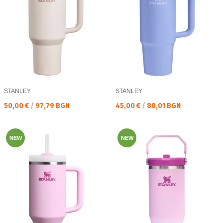
STANLEY
STANLEY
Текуща цена:
Текуща цена:
50,00 €
/
97,79 BGN
45,00 €
/
88,01 BGN
NEW
NEW