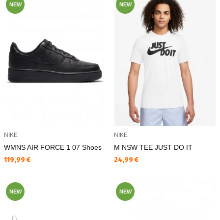
NEW
NEW
NIKE
NIKE
WMNS AIR FORCE 1 07 Shoes
M NSW TEE JUST DO IT
Текуща цена:
Текуща цена:
119,99 €
24,99 €
NEW
NEW