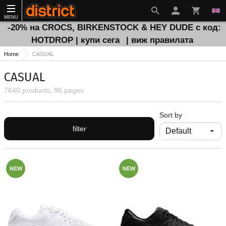
MENU
-20% на CROCS, BIRKENSTOCK & HEY DUDE с код:
HOTDROP | купи сега
| виж правилата
Home
CASUAL
CASUAL
7640 products, 96 pages
Sort by
filter
NEW
NEW