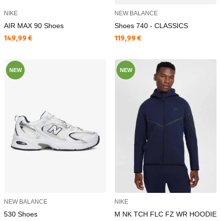
NIKE
NEW BALANCE
AIR MAX 90 Shoes
Shoes 740 - CLASSICS
Текуща цена:
Текуща цена:
149,99 €
119,99 €
NEW
NEW
NEW BALANCE
NIKE
530 Shoes
M NK TCH FLC FZ WR HOODIE