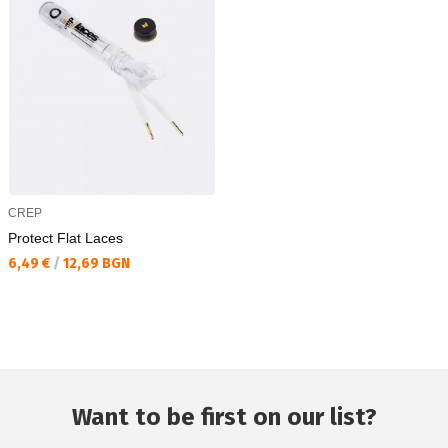
CREP
Protect Flat Laces
Текуща цена:
6,49 €
/
12,69 BGN
Want to be first on our list?