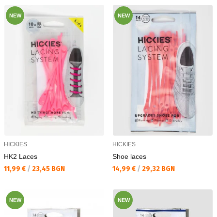
NEW
NEW
HICKIES
HICKIES
HK2 Laces
Shoe laces
Текуща цена:
Текуща цена:
11,99 €
/
23,45 BGN
14,99 €
/
29,32 BGN
NEW
NEW