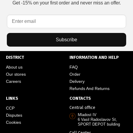
Get -15% on your first order and never miss an offer.
Subscribe
DISTRICT
INFORMATION AND HELP
About us
FAQ
Our stores
Order
Careers
Delivery
Refunds And Returns
LINKS
CONTACTS
Central office
CCP
Mladost IV
Disputes
6 Vasil Radoslavov St,
Cookies
SPORT DEPOT building
Call Center