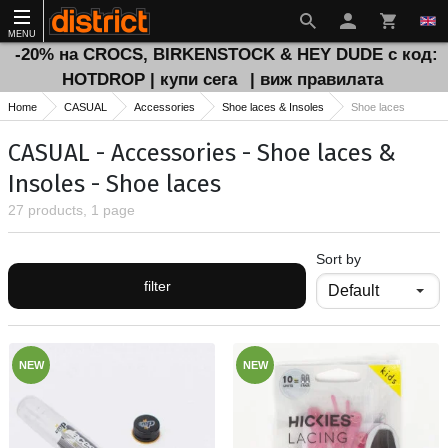
MENU
-20% на CROCS, BIRKENSTOCK & HEY DUDE с код:
HOTDROP | купи сега
| виж правилата
Home
CASUAL
Accessories
Shoe laces & Insoles
Shoe laces
CASUAL - Accessories - Shoe laces &
Insoles - Shoe laces
27 products, 1 page
Sort by
filter
NEW
NEW