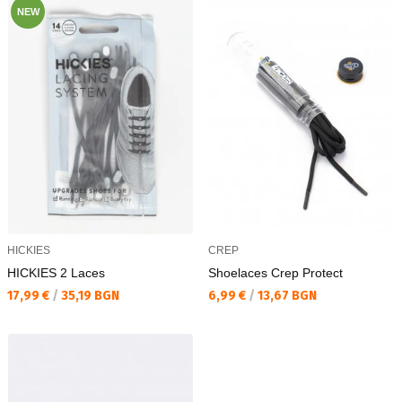
NEW
HICKIES
CREP
HICKIES 2 Laces
Shoelaces Crep Protect
Текуща цена:
Текуща цена:
17,99 €
/
35,19 BGN
6,99 €
/
13,67 BGN