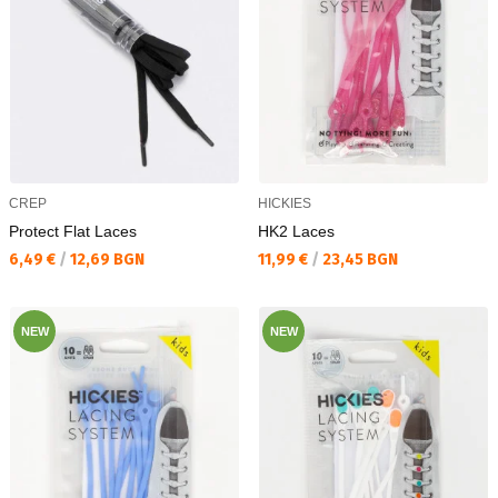
CREP
HICKIES
Protect Flat Laces
HK2 Laces
Текуща цена:
Текуща цена:
6,49 €
/
12,69 BGN
11,99 €
/
23,45 BGN
NEW
NEW