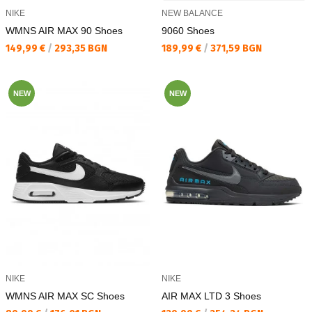
NIKE
NEW BALANCE
WMNS AIR MAX 90 Shoes
9060 Shoes
Текуща цена:
Текуща цена:
149,99 €
/
293,35 BGN
189,99 €
/
371,59 BGN
NEW
NEW
NIKE
NIKE
WMNS AIR MAX SC Shoes
AIR MAX LTD 3 Shoes