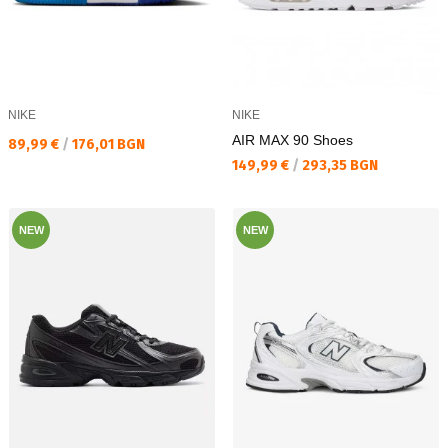
NIKE
NIKE
AIR MAX 90 Shoes
Текуща цена:
89,99 €
/
176,01 BGN
Текуща цена:
149,99 €
/
293,35 BGN
NEW
NEW