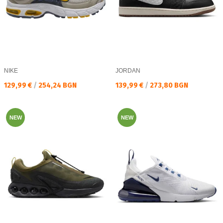
NIKE
JORDAN
Текуща цена:
Текуща цена:
129,99 €
/
254,24 BGN
139,99 €
/
273,80 BGN
NEW
NEW