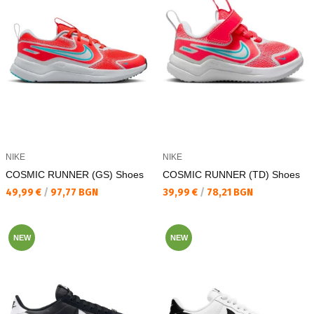
NIKE
NIKE
COSMIC RUNNER (GS) Shoes
COSMIC RUNNER (TD) Shoes
Текуща цена:
Текуща цена:
49,99 €
/
97,77 BGN
39,99 €
/
78,21 BGN
NEW
NEW