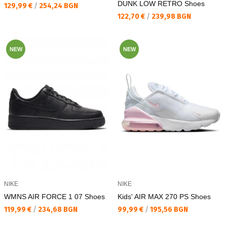
DUNK LOW RETRO Shoes
Текуща цена:
129,99 €
/
254,24 BGN
Текуща цена:
122,70 €
/
239,98 BGN
NEW
NEW
NIKE
NIKE
WMNS AIR FORCE 1 07 Shoes
Kids' AIR MAX 270 PS Shoes
Текуща цена:
Текуща цена:
119,99 €
/
234,68 BGN
99,99 €
/
195,56 BGN