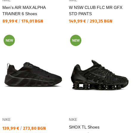
NIKE
NIKE
Men's AIR MAX ALPHA
W NSW CLUB FLC MR GFX
TRAINER 6 Shoes
STD PANTS
Текуща цена:
Текуща цена:
89,99 €
/
176,01 BGN
149,99 €
/
293,35 BGN
NEW
NEW
NIKE
NIKE
SHOX TL Shoes
Текуща цена:
139,99 €
/
273,80 BGN