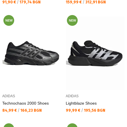
Текуща цена:
Текуща цена:
91,90 €
/
179,74 BGN
159,99 €
/
312,91 BGN
NEW
NEW
ADIDAS
ADIDAS
Technochaos 2000 Shoes
Lightblaze Shoes
Текуща цена:
Текуща цена:
84,99 €
/
166,23 BGN
99,99 €
/
195,56 BGN