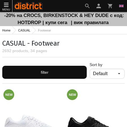
MENU
-20% на CROCS, BIRKENSTOCK & HEY DUDE с код:
HOTDROP | купи сега
| виж правилата
Home
CASUAL
Footwear
CASUAL - Footwear
2692 products, 34 pages
Sort by
filter
NEW
NEW