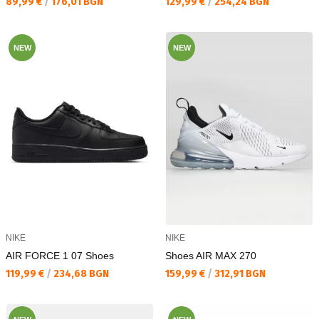
Текуща цена:
Текуща цена:
89,99 €
/
176,01 BGN
129,99 €
/
254,24 BGN
NEW
NEW
NIKE
NIKE
AIR FORCE 1 07 Shoes
Shoes AIR MAX 270
Текуща цена:
Текуща цена:
119,99 €
/
234,68 BGN
159,99 €
/
312,91 BGN