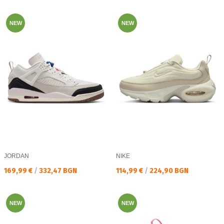
NEW
NEW
JORDAN
NIKE
Текуща цена:
Текуща цена:
169,99 €
/
332,47 BGN
114,99 €
/
224,90 BGN
NEW
NEW