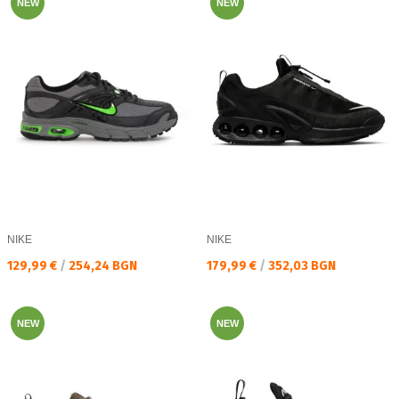
NEW
NEW
NIKE
NIKE
Текуща цена:
Текуща цена:
129,99 €
/
254,24 BGN
179,99 €
/
352,03 BGN
NEW
NEW