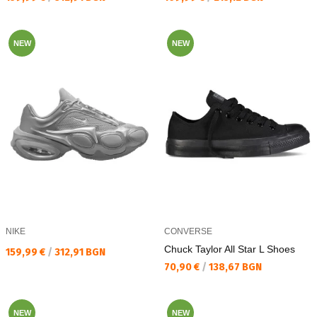
NEW
NEW
NIKE
CONVERSE
Chuck Taylor All Star L Shoes
Текуща цена:
159,99 €
/
312,91 BGN
Текуща цена:
70,90 €
/
138,67 BGN
NEW
NEW