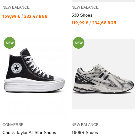
NEW BALANCE
NEW BALANCE
530 Shoes
Текуща цена:
169,99 €
/
332,47 BGN
Текуща цена:
119,99 €
/
234,68 BGN
NEW
NEW
CONVERSE
NEW BALANCE
Chuck Taylor All Star Shoes
1906R Shoes