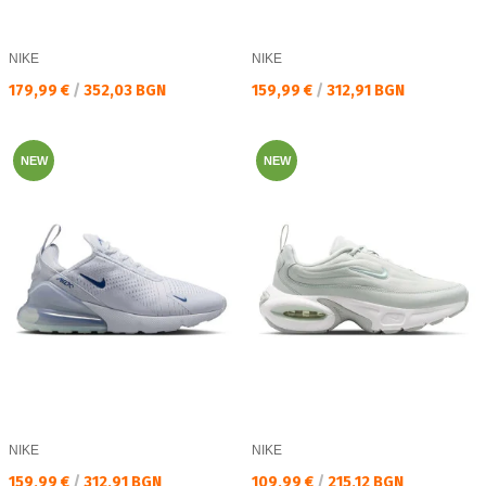
NIKE
NIKE
Текуща цена:
Текуща цена:
179,99 €
/
352,03 BGN
159,99 €
/
312,91 BGN
NEW
NEW
NIKE
NIKE
Текуща цена:
Текуща цена:
159,99 €
/
312,91 BGN
109,99 €
/
215,12 BGN