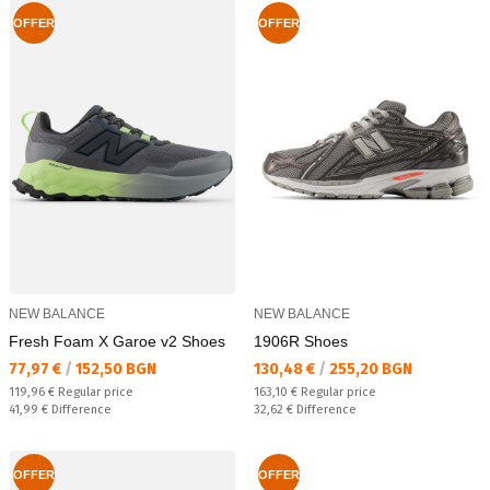
OFFER
OFFER
NEW BALANCE
NEW BALANCE
Fresh Foam X Garoe v2 Shoes
1906R Shoes
Текуща цена:
Текуща цена:
77,97 €
/
152,50 BGN
130,48 €
/
255,20 BGN
Regular price:
Regular price:
119,96 €
Regular price
163,10 €
Regular price
Спестявате:
Спестявате:
41,99 €
Difference
32,62 €
Difference
OFFER
OFFER