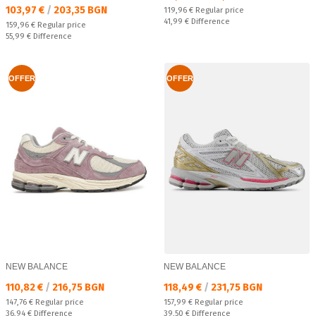
Текуща цена:
103,97 €
/
203,35 BGN
Regular price:
119,96 €
Regular price
Спестявате:
41,99 €
Difference
Regular price:
159,96 €
Regular price
Спестявате:
55,99 €
Difference
OFFER
OFFER
NEW BALANCE
NEW BALANCE
Текуща цена:
Текуща цена:
110,82 €
/
216,75 BGN
118,49 €
/
231,75 BGN
Regular price:
Regular price:
147,76 €
Regular price
157,99 €
Regular price
Спестявате:
Спестявате:
36,94 €
Difference
39,50 €
Difference