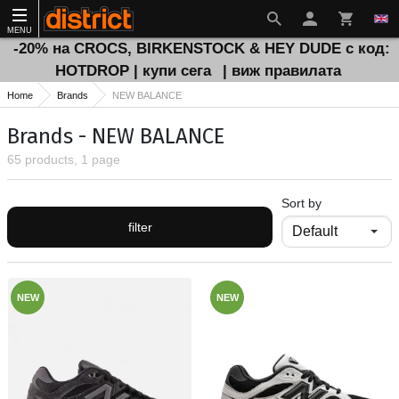
MENU
-20% на CROCS, BIRKENSTOCK & HEY DUDE с код:
HOTDROP | купи сега
| виж правилата
Home
Brands
NEW BALANCE
Brands - NEW BALANCE
65 products, 1 page
Sort by
filter
NEW
NEW