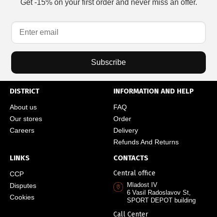
Get -15% on your first order and never miss an offer.
Subscribe
DISTRICT
INFORMATION AND HELP
About us
FAQ
Our stores
Order
Careers
Delivery
Refunds And Returns
LINKS
CONTACTS
Central office
CCP
Mladost IV
Disputes
6 Vasil Radoslavov St,
Cookies
SPORT DEPOT building
Call Center