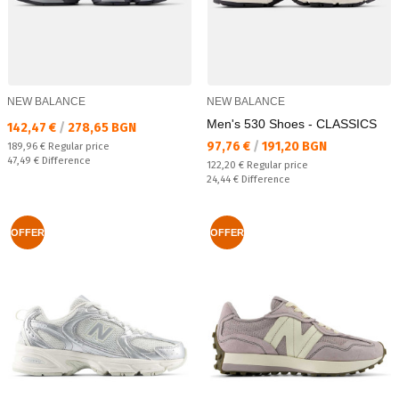
NEW BALANCE
NEW BALANCE
Men's 530 Shoes - CLASSICS
Текуща цена:
142,47 €
/
278,65 BGN
Текуща цена:
97,76 €
/
191,20 BGN
Regular price:
189,96 €
Regular price
Спестявате:
47,49 €
Difference
Regular price:
122,20 €
Regular price
Спестявате:
24,44 €
Difference
OFFER
OFFER