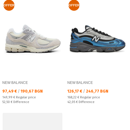
OFFER
OFFER
NEW BALANCE
NEW BALANCE
Текуща цена:
Текуща цена:
97,49 €
/
190,67 BGN
126,17 €
/
246,77 BGN
Regular price:
Regular price:
149,99 €
Regular price
168,22 €
Regular price
Спестявате:
Спестявате:
52,50 €
Difference
42,05 €
Difference