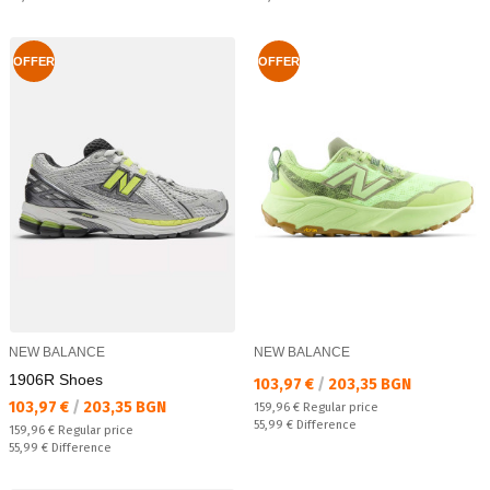
OFFER
OFFER
NEW BALANCE
NEW BALANCE
1906R Shoes
Текуща цена:
103,97 €
/
203,35 BGN
Текуща цена:
103,97 €
/
203,35 BGN
Regular price:
159,96 €
Regular price
Спестявате:
55,99 €
Difference
Regular price:
159,96 €
Regular price
Спестявате:
55,99 €
Difference