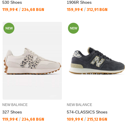
530 Shoes
1906R Shoes
Текуща цена:
Текуща цена:
119,99 €
/
234,68 BGN
159,99 €
/
312,91 BGN
NEW
NEW
NEW BALANCE
NEW BALANCE
327 Shoes
574-CLASSICS Shoes
Текуща цена:
Текуща цена:
119,99 €
/
234,68 BGN
109,99 €
/
215,12 BGN