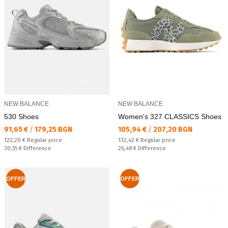
NEW BALANCE
NEW BALANCE
530 Shoes
Women's 327 CLASSICS Shoes
Текуща цена:
Текуща цена:
91,65 €
/
179,25 BGN
105,94 €
/
207,20 BGN
Regular price:
Regular price:
122,20 €
Regular price
132,42 €
Regular price
Спестявате:
Спестявате:
30,55 €
Difference
26,48 €
Difference
OFFER
OFFER