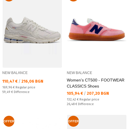
NEW BALANCE
NEW BALANCE
Women's CT500 - FOOTWEAR
Текуща цена:
110,47 €
/
216,06 BGN
CLASSICS Shoes
Regular price:
169,96 €
Regular price
Спестявате:
59,49 €
Difference
Текуща цена:
105,94 €
/
207,20 BGN
Regular price:
132,42 €
Regular price
Спестявате:
26,48 €
Difference
OFFER
OFFER