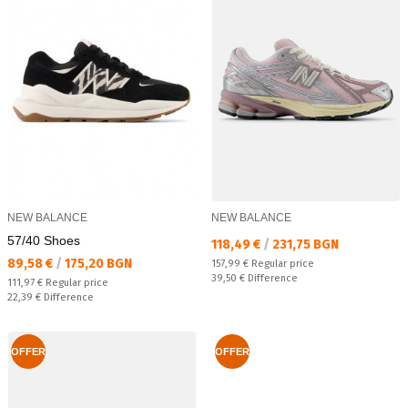
NEW BALANCE
NEW BALANCE
57/40 Shoes
Текуща цена:
118,49 €
/
231,75 BGN
Текуща цена:
89,58 €
/
175,20 BGN
Regular price:
157,99 €
Regular price
Спестявате:
39,50 €
Difference
Regular price:
111,97 €
Regular price
Спестявате:
22,39 €
Difference
OFFER
OFFER