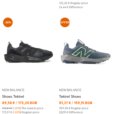
Regular price:
122,20 €
Regular price
Спестявате:
24,44 €
Difference
-20%
OFFER
NEW BALANCE
NEW BALANCE
Shoes Tektrel
Tektrel Shoes
Текуща цена:
Текуща цена:
89,58 €
/
175,20 BGN
81,37 €
/
159,15 BGN
Regular price:
111,97 €
(
-20%
)
The lowest price
109,96 €
Regular price
Regular price:
Спестявате:
111,97 €
(
-20%
) Regular price
28,59 €
Difference