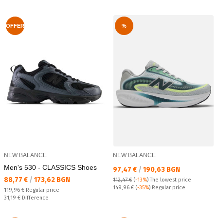
OFFER
%
NEW BALANCE
NEW BALANCE
Men's 530 - CLASSICS Shoes
Текуща цена:
97,47 €
/
190,63 BGN
Текуща цена:
88,77 €
/
173,62 BGN
112,47 €
(
-13%
)
The lowest price
Regular price:
149,96 €
(
-35%
) Regular price
Regular price:
119,96 €
Regular price
Спестявате:
31,19 €
Difference