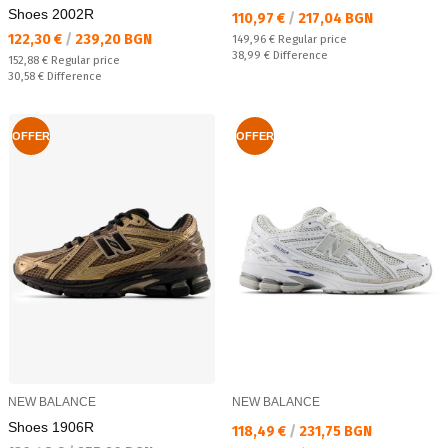
Shoes 2002R
Текуща цена:
110,97 €
/
217,04 BGN
Текуща цена:
122,30 €
/
239,20 BGN
Regular price:
149,96 €
Regular price
Спестявате:
38,99 €
Difference
Regular price:
152,88 €
Regular price
Спестявате:
30,58 €
Difference
OFFER
OFFER
NEW BALANCE
NEW BALANCE
Shoes 1906R
Текуща цена:
118,49 €
/
231,75 BGN