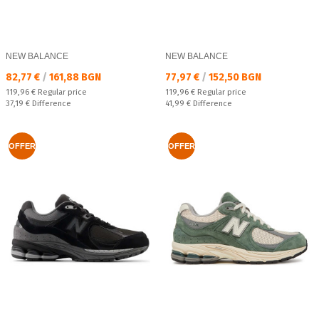
NEW BALANCE
NEW BALANCE
Текуща цена:
Текуща цена:
82,77 €
/
161,88 BGN
77,97 €
/
152,50 BGN
Regular price:
Regular price:
119,96 €
Regular price
119,96 €
Regular price
Спестявате:
Спестявате:
37,19 €
Difference
41,99 €
Difference
OFFER
OFFER