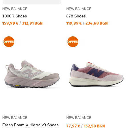
NEW BALANCE
NEW BALANCE
1906R Shoes
878 Shoes
Текуща цена:
Текуща цена:
159,99 €
/
312,91 BGN
119,99 €
/
234,68 BGN
OFFER
OFFER
NEW BALANCE
NEW BALANCE
Fresh Foam X Hierro v9 Shoes
Текуща цена:
77,97 €
/
152,50 BGN