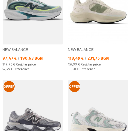
NEW BALANCE
NEW BALANCE
Текуща цена:
Текуща цена:
97,47 €
/
190,63 BGN
118,49 €
/
231,75 BGN
Regular price:
Regular price:
149,96 €
Regular price
157,99 €
Regular price
Спестявате:
Спестявате:
52,49 €
Difference
39,50 €
Difference
OFFER
OFFER