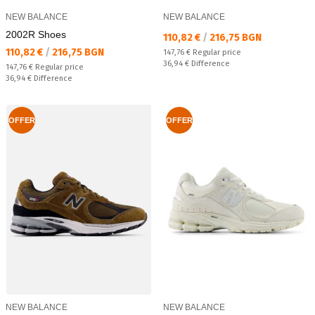
NEW BALANCE
NEW BALANCE
2002R Shoes
Текуща цена:
110,82 €
/
216,75 BGN
Текуща цена:
110,82 €
/
216,75 BGN
Regular price:
147,76 €
Regular price
Спестявате:
36,94 €
Difference
Regular price:
147,76 €
Regular price
Спестявате:
36,94 €
Difference
OFFER
OFFER
NEW BALANCE
NEW BALANCE