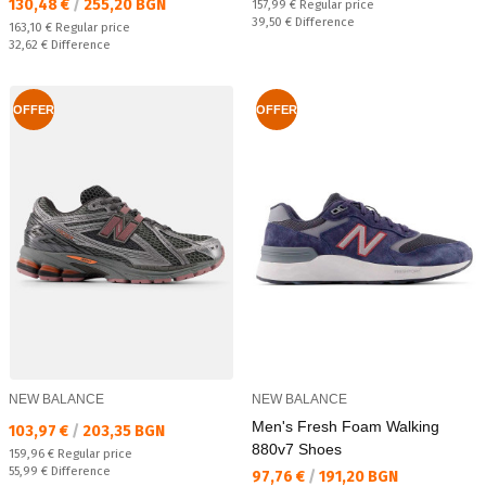
Текуща цена:
130,48 €
/
255,20 BGN
Regular price:
157,99 €
Regular price
Спестявате:
39,50 €
Difference
Regular price:
163,10 €
Regular price
Спестявате:
32,62 €
Difference
OFFER
OFFER
NEW BALANCE
NEW BALANCE
Men's Fresh Foam Walking
Текуща цена:
103,97 €
/
203,35 BGN
880v7 Shoes
Regular price:
159,96 €
Regular price
Спестявате:
55,99 €
Difference
Текуща цена:
97,76 €
/
191,20 BGN