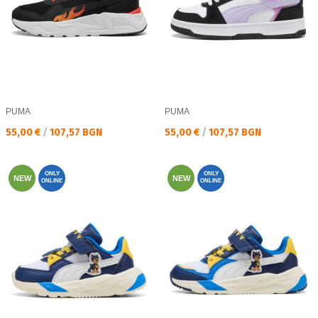
PUMA
PUMA
Текуща цена:
Текуща цена:
55,00 €
/
107,57 BGN
55,00 €
/
107,57 BGN
ONLY
ONLY
NEW
NEW
ONLINE
ONLINE