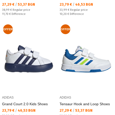
Текуща цена:
Текуща цена:
27,29 €
/
53,37 BGN
23,79 €
/
46,53 BGN
Regular price:
Regular price:
38,99 €
Regular price
33,99 €
Regular price
Спестявате:
Спестявате:
11,70 €
Difference
10,20 €
Difference
OFFER
OFFER
ADIDAS
ADIDAS
Grand Court 2.0 Kids Shoes
Tensaur Hook and Loop Shoes
Текуща цена:
Текуща цена:
23,79 €
/
46,53 BGN
27,29 €
/
53,37 BGN