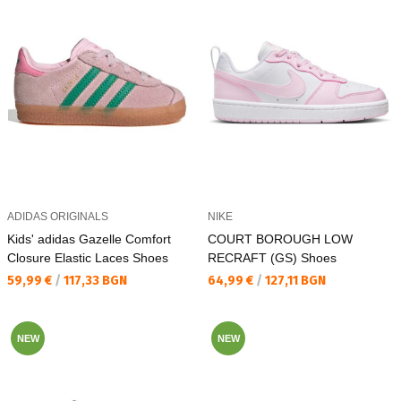
ADIDAS ORIGINALS
NIKE
Kids' adidas Gazelle Comfort
COURT BOROUGH LOW
Closure Elastic Laces Shoes
RECRAFT (GS) Shoes
Текуща цена:
Текуща цена:
59,99 €
/
117,33 BGN
64,99 €
/
127,11 BGN
NEW
NEW