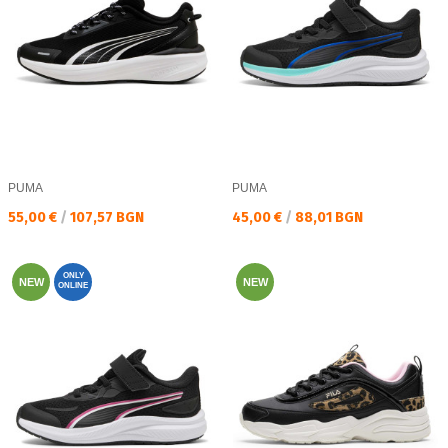
PUMA
PUMA
Текуща цена:
Текуща цена:
55,00 €
/
107,57 BGN
45,00 €
/
88,01 BGN
ONLY
NEW
NEW
ONLINE