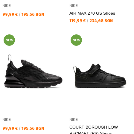
NIKE
NIKE
AIR MAX 270 GS Shoes
Текуща цена:
99,99 €
/
195,56 BGN
Текуща цена:
119,99 €
/
234,68 BGN
NEW
NEW
NIKE
NIKE
COURT BOROUGH LOW
Текуща цена:
99,99 €
/
195,56 BGN
RECRAFT (PS) Shoes