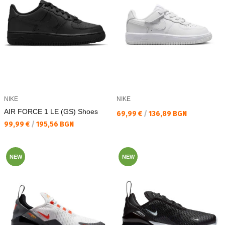
NIKE
NIKE
AIR FORCE 1 LE (GS) Shoes
Текуща цена:
69,99 €
/
136,89 BGN
Текуща цена:
99,99 €
/
195,56 BGN
NEW
NEW