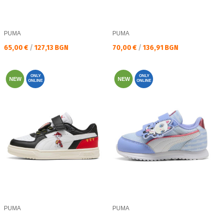
PUMA
PUMA
Текуща цена:
Текуща цена:
65,00 €
/
127,13 BGN
70,00 €
/
136,91 BGN
ONLY
ONLY
NEW
NEW
ONLINE
ONLINE
PUMA
PUMA