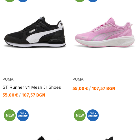
PUMA
PUMA
ST Runner v4 Mesh Jr Shoes
Текуща цена:
55,00 €
/
107,57 BGN
Текуща цена:
55,00 €
/
107,57 BGN
ONLY
ONLY
NEW
NEW
ONLINE
ONLINE