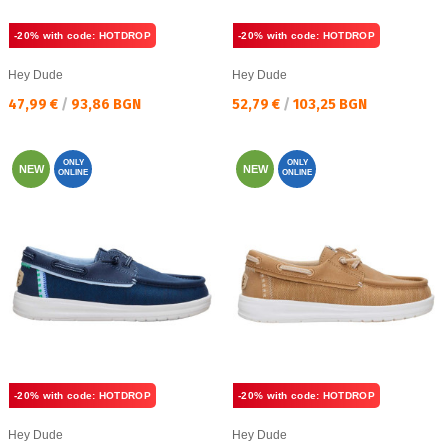
-20% with code: HOTDROP
-20% with code: HOTDROP
Hey Dude
Hey Dude
Текуща цена:
Текуща цена:
47,99 €
/
93,86 BGN
52,79 €
/
103,25 BGN
ONLY
ONLY
NEW
NEW
ONLINE
ONLINE
-20% with code: HOTDROP
-20% with code: HOTDROP
Hey Dude
Hey Dude