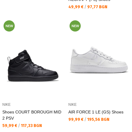
Текуща цена:
49,99 €
/
97,77 BGN
NEW
NEW
NIKE
NIKE
Shoes COURT BOROUGH MID
AIR FORCE 1 LE (GS) Shoes
2 PSV
Текуща цена:
99,99 €
/
195,56 BGN
Текуща цена:
59,99 €
/
117,33 BGN