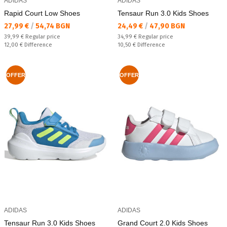
ADIDAS
ADIDAS
Rapid Court Low Shoes
Tensaur Run 3.0 Kids Shoes
Текуща цена:
Текуща цена:
27,99 €
/
54,74 BGN
24,49 €
/
47,90 BGN
Regular price:
Regular price:
39,99 €
Regular price
34,99 €
Regular price
Спестявате:
Спестявате:
12,00 €
Difference
10,50 €
Difference
OFFER
OFFER
ADIDAS
ADIDAS
Tensaur Run 3.0 Kids Shoes
Grand Court 2.0 Kids Shoes