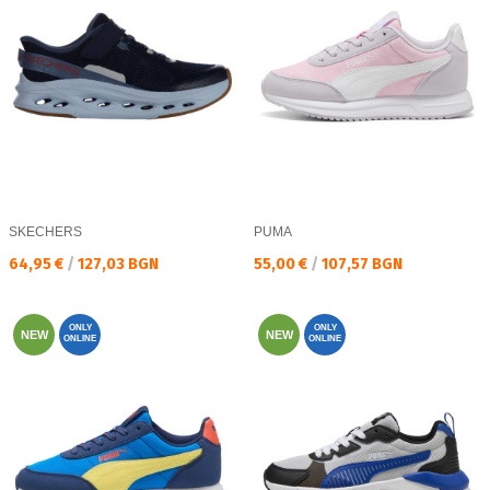
SKECHERS
PUMA
Текуща цена:
Текуща цена:
64,95 €
/
127,03 BGN
55,00 €
/
107,57 BGN
ONLY
ONLY
NEW
NEW
ONLINE
ONLINE