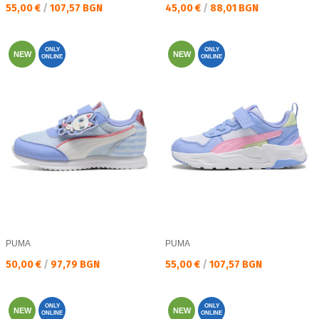
Текуща цена:
Текуща цена:
55,00 €
/
107,57 BGN
45,00 €
/
88,01 BGN
ONLY
ONLY
NEW
NEW
ONLINE
ONLINE
PUMA
PUMA
Текуща цена:
Текуща цена:
50,00 €
/
97,79 BGN
55,00 €
/
107,57 BGN
ONLY
ONLY
NEW
NEW
ONLINE
ONLINE