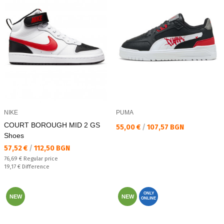
NIKE
PUMA
COURT BOROUGH MID 2 GS
Текуща цена:
55,00 €
/
107,57 BGN
Shoes
Текуща цена:
57,52 €
/
112,50 BGN
Regular price:
76,69 €
Regular price
Спестявате:
19,17 €
Difference
ONLY
NEW
NEW
ONLINE