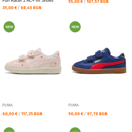
Fun Racer 2 AC+ Inf Shoes
Текуща цена:
55,00 €
/
107,57 BGN
Текуща цена:
35,00 €
/
68,45 BGN
NEW
NEW
PUMA
PUMA
Текуща цена:
Текуща цена:
60,00 €
/
117,35 BGN
50,00 €
/
97,79 BGN