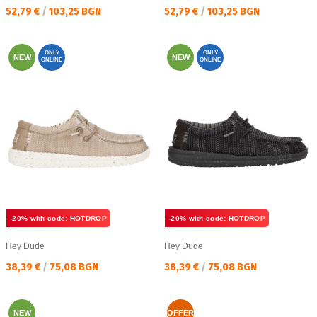
Текуща цена:
Текуща цена:
52,79 €
/
103,25 BGN
52,79 €
/
103,25 BGN
ONLY
ONLY
NEW
NEW
ONLINE
ONLINE
-20% with code: HOTDROP
-20% with code: HOTDROP
Hey Dude
Hey Dude
Текуща цена:
Текуща цена:
38,39 €
/
75,08 BGN
38,39 €
/
75,08 BGN
NEW
OFFER