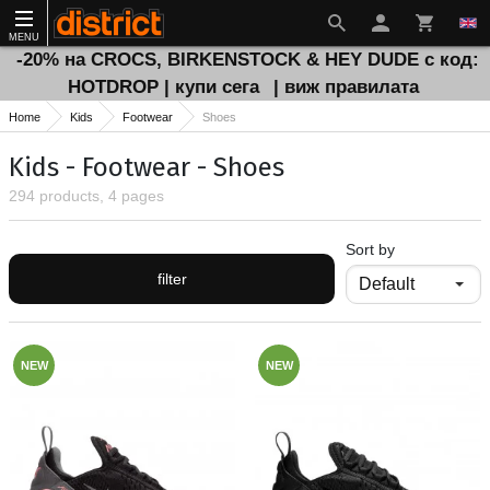
MENU
-20% на CROCS, BIRKENSTOCK & HEY DUDE с код:
HOTDROP | купи сега
| виж правилата
Home
Kids
Footwear
Shoes
Kids - Footwear - Shoes
294 products, 4 pages
Sort by
filter
NEW
NEW