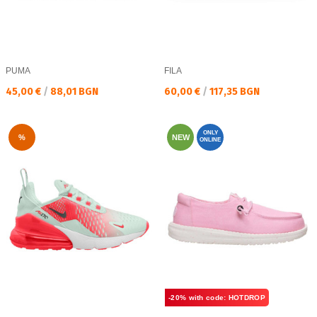
PUMA
FILA
Текуща цена:
Текуща цена:
45,00 €
/
88,01 BGN
60,00 €
/
117,35 BGN
ONLY
%
NEW
ONLINE
-20% with code: HOTDROP