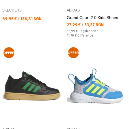
SKECHERS
ADIDAS
Grand Court 2.0 Kids Shoes
Текуща цена:
69,95 €
/
136,81 BGN
Текуща цена:
27,29 €
/
53,37 BGN
Regular price:
38,99 €
Regular price
Спестявате:
11,70 €
Difference
OFFER
OFFER