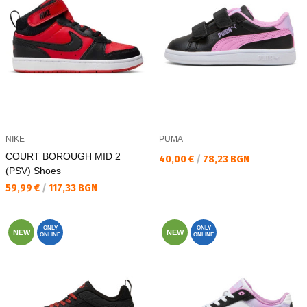
NIKE
PUMA
COURT BOROUGH MID 2
Текуща цена:
40,00 €
/
78,23 BGN
(PSV) Shoes
Текуща цена:
59,99 €
/
117,33 BGN
ONLY
ONLY
NEW
NEW
ONLINE
ONLINE