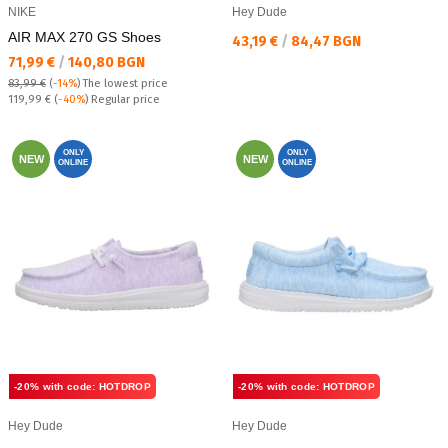
NIKE
Hey Dude
AIR MAX 270 GS Shoes
Текуща цена:
43,19 €
/
84,47 BGN
Текуща цена:
71,99 €
/
140,80 BGN
83,99 €
(
-14%
)
The lowest price
Regular price:
119,99 €
(
-40%
) Regular price
ONLY
ONLY
NEW
NEW
ONLINE
ONLINE
-20% with code: HOTDROP
-20% with code: HOTDROP
Hey Dude
Hey Dude