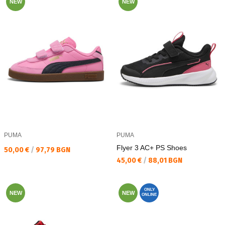
NEW
NEW
PUMA
PUMA
Flyer 3 AC+ PS Shoes
Текуща цена:
50,00 €
/
97,79 BGN
Текуща цена:
45,00 €
/
88,01 BGN
ONLY
NEW
NEW
ONLINE