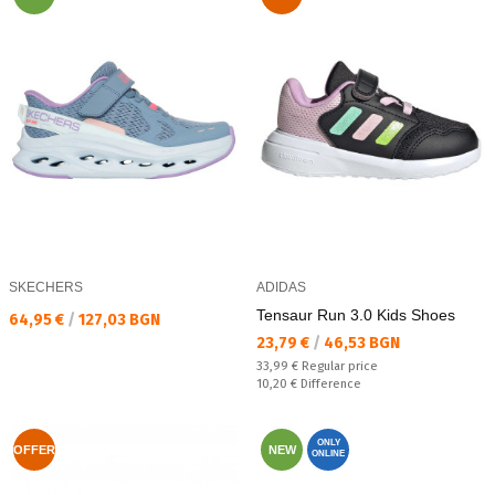
SKECHERS
ADIDAS
Tensaur Run 3.0 Kids Shoes
Текуща цена:
64,95 €
/
127,03 BGN
Текуща цена:
23,79 €
/
46,53 BGN
Regular price:
33,99 €
Regular price
Спестявате:
10,20 €
Difference
ONLY
OFFER
NEW
ONLINE