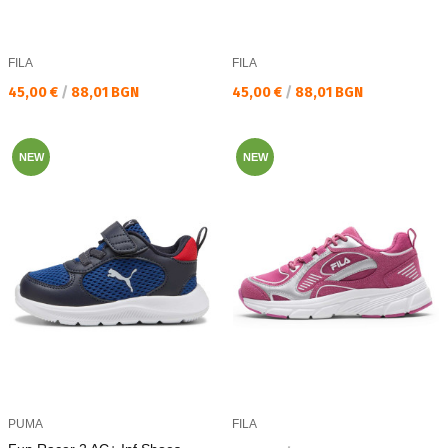
FILA
FILA
Текуща цена:
Текуща цена:
45,00 €
/
88,01 BGN
45,00 €
/
88,01 BGN
NEW
NEW
PUMA
FILA