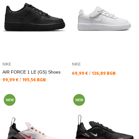
NIKE
NIKE
AIR FORCE 1 LE (GS) Shoes
Текуща цена:
69,99 €
/
136,89 BGN
Текуща цена:
99,99 €
/
195,56 BGN
NEW
NEW