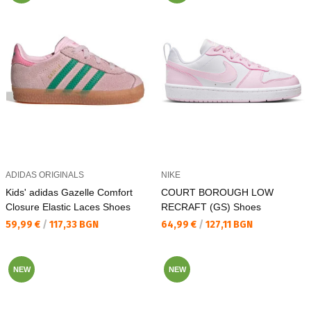
ADIDAS ORIGINALS
NIKE
Kids' adidas Gazelle Comfort
COURT BOROUGH LOW
Closure Elastic Laces Shoes
RECRAFT (GS) Shoes
Текуща цена:
Текуща цена:
59,99 €
/
117,33 BGN
64,99 €
/
127,11 BGN
NEW
NEW