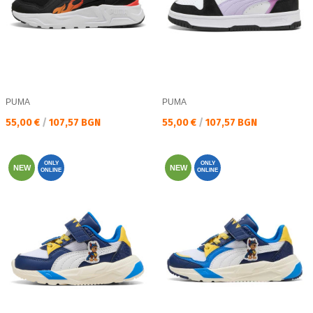
PUMA
PUMA
Текуща цена:
Текуща цена:
55,00 €
/
107,57 BGN
55,00 €
/
107,57 BGN
ONLY
ONLY
NEW
NEW
ONLINE
ONLINE