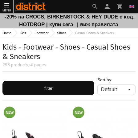
MENU
-20% на CROCS, BIRKENSTOCK & HEY DUDE с код:
HOTDROP | купи сега
| виж правилата
Home
Kids
Footwear
Shoes
Casual Shoes & Sneakers
Kids - Footwear - Shoes - Casual Shoes
& Sneakers
293 products, 4 pages
Sort by
filter
NEW
NEW