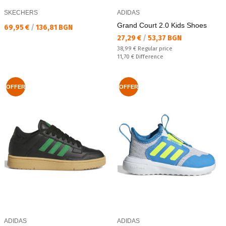
SKECHERS
ADIDAS
Grand Court 2.0 Kids Shoes
Текуща цена:
69,95 €
/
136,81 BGN
Текуща цена:
27,29 €
/
53,37 BGN
Regular price:
38,99 €
Regular price
Спестявате:
11,70 €
Difference
OFFER
OFFER
ADIDAS
ADIDAS