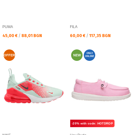
PUMA
FILA
Текуща цена:
Текуща цена:
45,00 €
/
88,01 BGN
60,00 €
/
117,35 BGN
ONLY
OFFER
NEW
ONLINE
-20% with code: HOTDROP