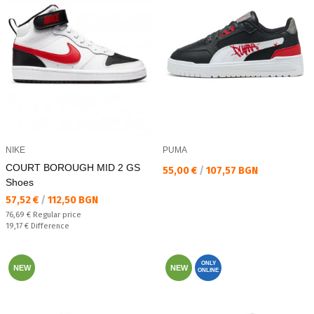
NIKE
PUMA
COURT BOROUGH MID 2 GS
Текуща цена:
55,00 €
/
107,57 BGN
Shoes
Текуща цена:
57,52 €
/
112,50 BGN
Regular price:
76,69 €
Regular price
Спестявате:
19,17 €
Difference
ONLY
NEW
NEW
ONLINE