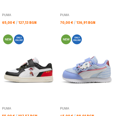
PUMA
PUMA
Текуща цена:
Текуща цена:
65,00 €
/
127,13 BGN
70,00 €
/
136,91 BGN
ONLY
ONLY
NEW
NEW
ONLINE
ONLINE
PUMA
PUMA
Текуща цена:
Текуща цена: