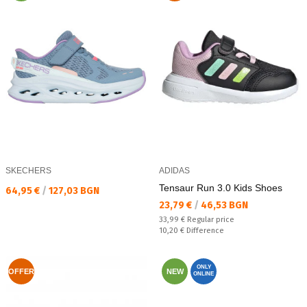
SKECHERS
ADIDAS
Tensaur Run 3.0 Kids Shoes
Текуща цена:
64,95 €
/
127,03 BGN
Текуща цена:
23,79 €
/
46,53 BGN
Regular price:
33,99 €
Regular price
Спестявате:
10,20 €
Difference
ONLY
OFFER
NEW
ONLINE