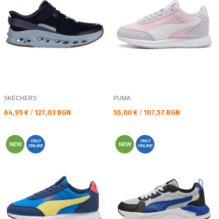
SKECHERS
PUMA
Текуща цена:
Текуща цена:
64,95 €
/
127,03 BGN
55,00 €
/
107,57 BGN
ONLY
ONLY
NEW
NEW
ONLINE
ONLINE