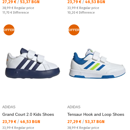
Текуща цена:
Текуща цена:
27,29 €
/
53,37 BGN
23,79 €
/
46,53 BGN
Regular price:
Regular price:
38,99 €
Regular price
33,99 €
Regular price
Спестявате:
Спестявате:
11,70 €
Difference
10,20 €
Difference
OFFER
OFFER
ADIDAS
ADIDAS
Grand Court 2.0 Kids Shoes
Tensaur Hook and Loop Shoes
Текуща цена:
Текуща цена:
23,79 €
/
46,53 BGN
27,29 €
/
53,37 BGN
Regular price:
Regular price:
33,99 €
Regular price
38,99 €
Regular price