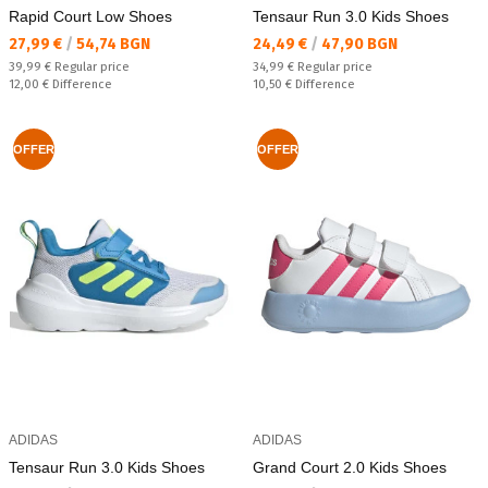
Rapid Court Low Shoes
Tensaur Run 3.0 Kids Shoes
Текуща цена:
Текуща цена:
27,99 €
/
54,74 BGN
24,49 €
/
47,90 BGN
Regular price:
Regular price:
39,99 €
Regular price
34,99 €
Regular price
Спестявате:
Спестявате:
12,00 €
Difference
10,50 €
Difference
OFFER
OFFER
ADIDAS
ADIDAS
Tensaur Run 3.0 Kids Shoes
Grand Court 2.0 Kids Shoes