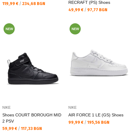
RECRAFT (PS) Shoes
Текуща цена:
119,99 €
/
234,68 BGN
Текуща цена:
49,99 €
/
97,77 BGN
NEW
NEW
NIKE
NIKE
Shoes COURT BOROUGH MID
AIR FORCE 1 LE (GS) Shoes
2 PSV
Текуща цена:
99,99 €
/
195,56 BGN
Текуща цена:
59,99 €
/
117,33 BGN