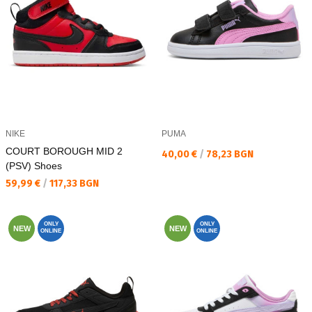
NIKE
PUMA
COURT BOROUGH MID 2
Текуща цена:
40,00 €
/
78,23 BGN
(PSV) Shoes
Текуща цена:
59,99 €
/
117,33 BGN
ONLY
ONLY
NEW
NEW
ONLINE
ONLINE