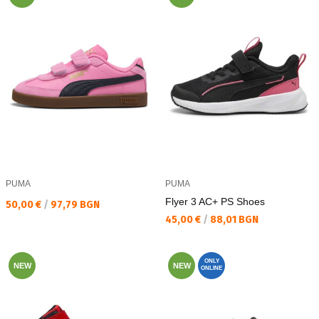
PUMA
PUMA
Flyer 3 AC+ PS Shoes
Текуща цена:
50,00 €
/
97,79 BGN
Текуща цена:
45,00 €
/
88,01 BGN
ONLY
NEW
NEW
ONLINE