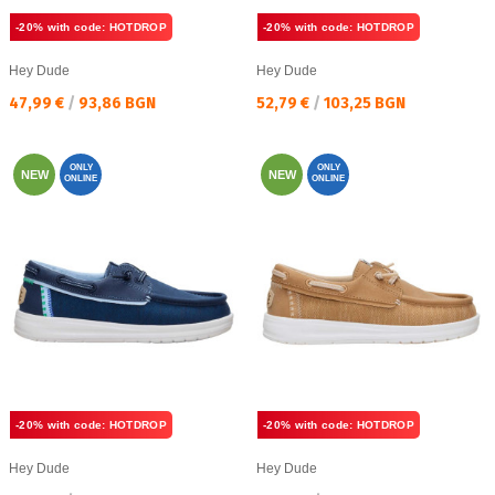
-20% with code: HOTDROP
-20% with code: HOTDROP
Hey Dude
Hey Dude
Текуща цена:
Текуща цена:
47,99 €
/
93,86 BGN
52,79 €
/
103,25 BGN
ONLY
ONLY
NEW
NEW
ONLINE
ONLINE
-20% with code: HOTDROP
-20% with code: HOTDROP
Hey Dude
Hey Dude