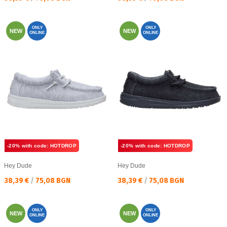
ONLY
ONLY
NEW
NEW
ONLINE
ONLINE
-20% with code: HOTDROP
-20% with code: HOTDROP
Hey Dude
Hey Dude
Текуща цена:
Текуща цена:
38,39 €
/
75,08 BGN
38,39 €
/
75,08 BGN
ONLY
ONLY
NEW
NEW
ONLINE
ONLINE