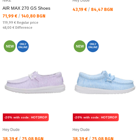
NIKE
Hey Dude
AIR MAX 270 GS Shoes
Текуща цена:
43,19 €
/
84,47 BGN
Текуща цена:
71,99 €
/
140,80 BGN
Regular price:
119,99 €
Regular price
Спестявате:
48,00 €
Difference
ONLY
ONLY
NEW
NEW
ONLINE
ONLINE
-20% with code: HOTDROP
-20% with code: HOTDROP
Hey Dude
Hey Dude
Текуща цена:
Текуща цена:
38,39 €
/
75,08 BGN
38,39 €
/
75,08 BGN