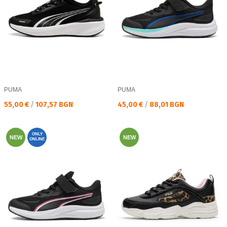
PUMA
PUMA
Текуща цена:
Текуща цена:
55,00 €
/
107,57 BGN
45,00 €
/
88,01 BGN
ONLY
NEW
NEW
ONLINE