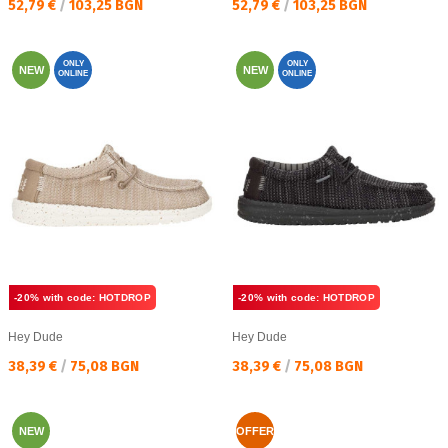
Текуща цена:
Текуща цена:
52,79 €
/
103,25 BGN
52,79 €
/
103,25 BGN
ONLY
ONLY
NEW
NEW
ONLINE
ONLINE
-20% with code: HOTDROP
-20% with code: HOTDROP
Hey Dude
Hey Dude
Текуща цена:
Текуща цена:
38,39 €
/
75,08 BGN
38,39 €
/
75,08 BGN
NEW
OFFER