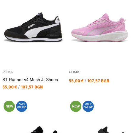
PUMA
PUMA
ST Runner v4 Mesh Jr Shoes
Текуща цена:
55,00 €
/
107,57 BGN
Текуща цена:
55,00 €
/
107,57 BGN
ONLY
ONLY
NEW
NEW
ONLINE
ONLINE