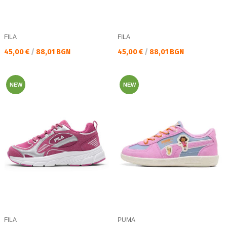
FILA
FILA
Текуща цена:
Текуща цена:
45,00 €
/
88,01 BGN
45,00 €
/
88,01 BGN
NEW
NEW
FILA
PUMA