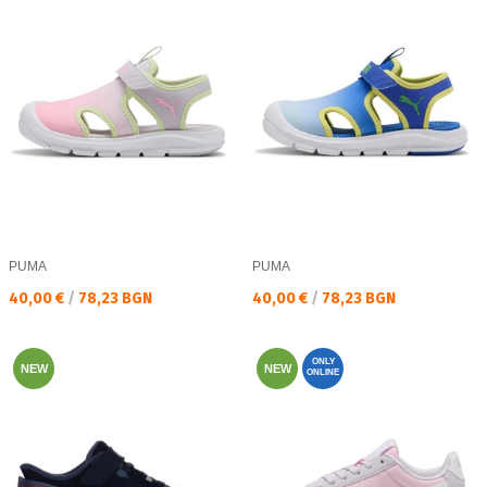
PUMA
PUMA
Текуща цена:
Текуща цена:
40,00 €
/
78,23 BGN
40,00 €
/
78,23 BGN
ONLY
NEW
NEW
ONLINE