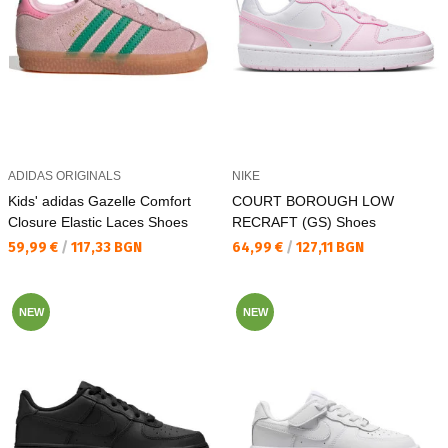
ADIDAS ORIGINALS
NIKE
Kids' adidas Gazelle Comfort
COURT BOROUGH LOW
Closure Elastic Laces Shoes
RECRAFT (GS) Shoes
Текуща цена:
Текуща цена:
59,99 €
/
117,33 BGN
64,99 €
/
127,11 BGN
NEW
NEW