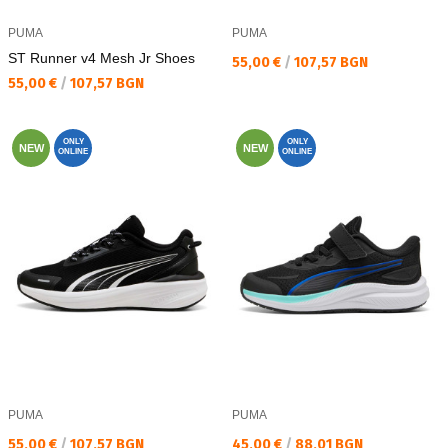
PUMA
PUMA
ST Runner v4 Mesh Jr Shoes
Текуща цена:
55,00 €
/
107,57 BGN
Текуща цена:
55,00 €
/
107,57 BGN
ONLY
ONLY
NEW
NEW
ONLINE
ONLINE
PUMA
PUMA
Текуща цена:
Текуща цена:
55,00 €
/
107,57 BGN
45,00 €
/
88,01 BGN