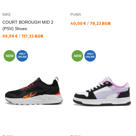
NIKE
PUMA
COURT BOROUGH MID 2
Текуща цена:
40,00 €
/
78,23 BGN
(PSV) Shoes
Текуща цена:
59,99 €
/
117,33 BGN
ONLY
ONLY
NEW
NEW
ONLINE
ONLINE