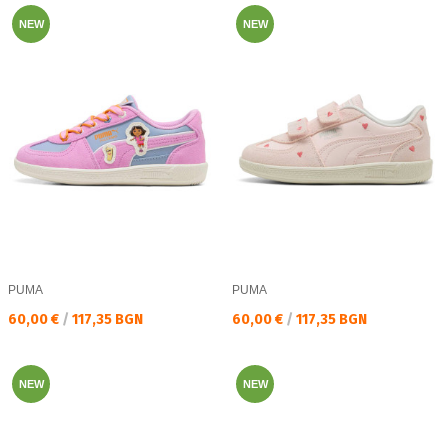
NEW
NEW
PUMA
PUMA
Текуща цена:
Текуща цена:
60,00 €
/
117,35 BGN
60,00 €
/
117,35 BGN
NEW
NEW