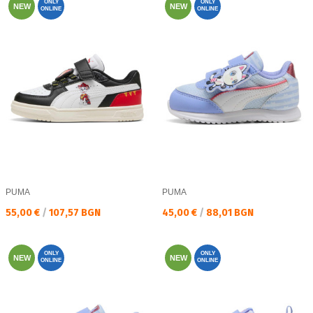
ONLY
ONLY
NEW
NEW
ONLINE
ONLINE
PUMA
PUMA
Текуща цена:
Текуща цена:
55,00 €
/
107,57 BGN
45,00 €
/
88,01 BGN
ONLY
ONLY
NEW
NEW
ONLINE
ONLINE