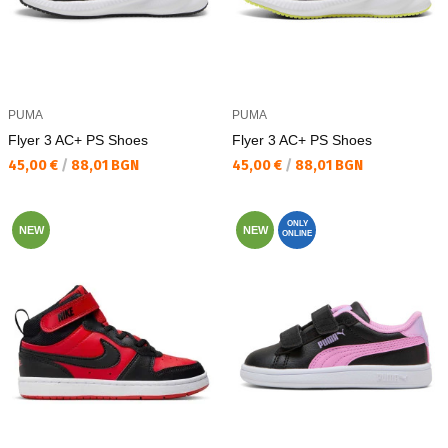
PUMA
PUMA
Flyer 3 AC+ PS Shoes
Flyer 3 AC+ PS Shoes
Текуща цена:
Текуща цена:
45,00 €
/
88,01 BGN
45,00 €
/
88,01 BGN
ONLY
NEW
NEW
ONLINE