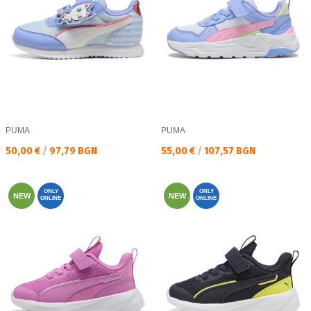
PUMA
PUMA
Текуща цена:
Текуща цена:
50,00 €
/
97,79 BGN
55,00 €
/
107,57 BGN
ONLY
ONLY
NEW
NEW
ONLINE
ONLINE