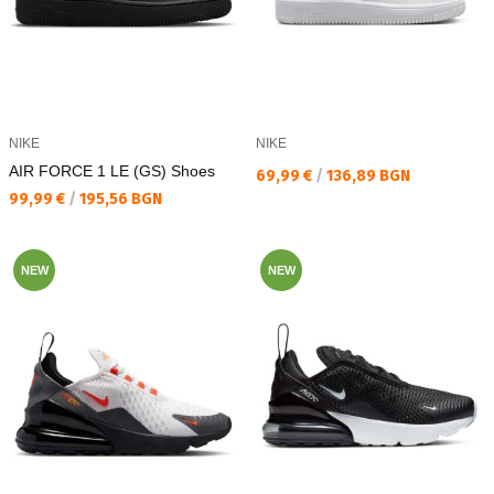
NIKE
NIKE
AIR FORCE 1 LE (GS) Shoes
Текуща цена:
69,99 €
/
136,89 BGN
Текуща цена:
99,99 €
/
195,56 BGN
NEW
NEW