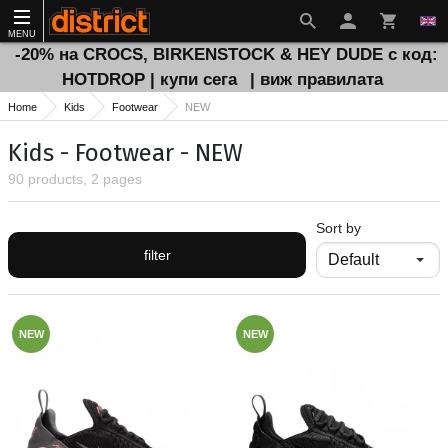
MENU
-20% на CROCS, BIRKENSTOCK & HEY DUDE с код:
HOTDROP | купи сега
| виж правилата
Home
Kids
Footwear
NEW
Kids - Footwear - NEW
90 products, 2 pages
Sort by
filter
NEW
NEW