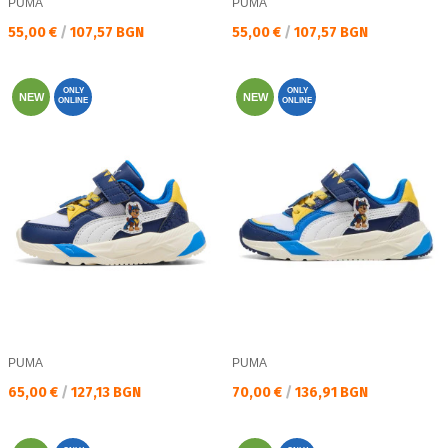
PUMA
PUMA
Текуща цена:
Текуща цена:
55,00 €
/
107,57 BGN
55,00 €
/
107,57 BGN
ONLY
ONLY
NEW
NEW
ONLINE
ONLINE
PUMA
PUMA
Текуща цена:
Текуща цена:
65,00 €
/
127,13 BGN
70,00 €
/
136,91 BGN