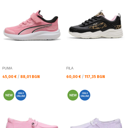
PUMA
FILA
Текуща цена:
Текуща цена:
45,00 €
/
88,01 BGN
60,00 €
/
117,35 BGN
ONLY
ONLY
NEW
NEW
ONLINE
ONLINE