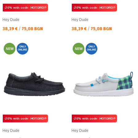
-20% with code: HOTDROP
-20% with code: HOTDROP
Hey Dude
Hey Dude
Текуща цена:
Текуща цена:
38,39 €
/
75,08 BGN
38,39 €
/
75,08 BGN
ONLY
ONLY
NEW
NEW
ONLINE
ONLINE
-20% with code: HOTDROP
-20% with code: HOTDROP
Hey Dude
Hey Dude