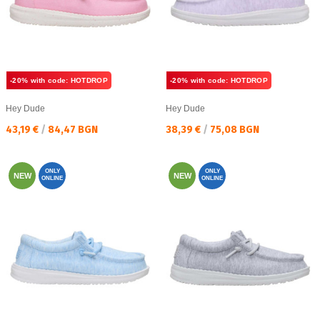
-20% with code: HOTDROP
-20% with code: HOTDROP
Hey Dude
Hey Dude
Текуща цена:
Текуща цена:
43,19 €
/
84,47 BGN
38,39 €
/
75,08 BGN
ONLY
ONLY
NEW
NEW
ONLINE
ONLINE