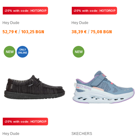
-20% with code: HOTDROP
-20% with code: HOTDROP
Hey Dude
Hey Dude
Текуща цена:
Текуща цена:
52,79 €
/
103,25 BGN
38,39 €
/
75,08 BGN
ONLY
NEW
NEW
ONLINE
-20% with code: HOTDROP
Hey Dude
SKECHERS