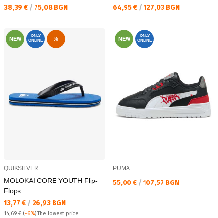
Текуща цена:
Текуща цена:
38,39 €
/
75,08 BGN
64,95 €
/
127,03 BGN
ONLY
ONLY
NEW
%
NEW
ONLINE
ONLINE
QUIKSILVER
PUMA
MOLOKAI CORE YOUTH Flip-
Текуща цена:
55,00 €
/
107,57 BGN
Flops
Текуща цена:
13,77 €
/
26,93 BGN
14,69 €
(
-6%
)
The lowest price