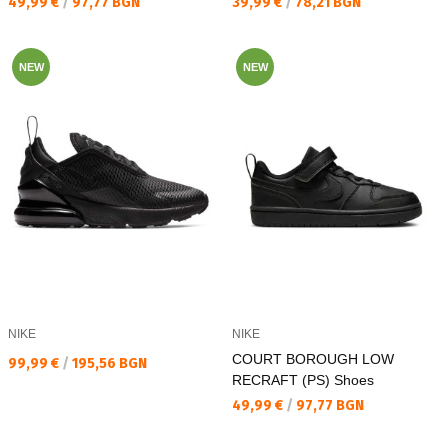
Текуща цена:
Текуща цена:
49,99 €
/
97,77 BGN
39,99 €
/
78,21 BGN
NEW
NEW
NIKE
NIKE
COURT BOROUGH LOW
Текуща цена:
99,99 €
/
195,56 BGN
RECRAFT (PS) Shoes
Текуща цена:
49,99 €
/
97,77 BGN