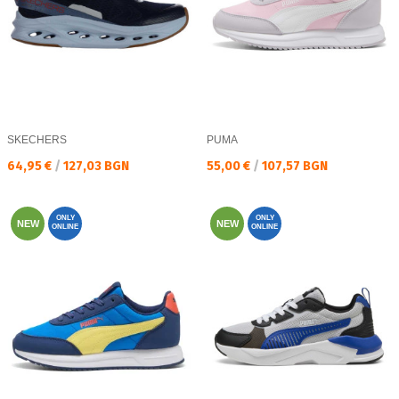
SKECHERS
PUMA
Текуща цена:
Текуща цена:
64,95 €
/
127,03 BGN
55,00 €
/
107,57 BGN
ONLY
ONLY
NEW
NEW
ONLINE
ONLINE