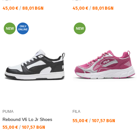
Текуща цена:
Текуща цена:
45,00 €
/
88,01 BGN
45,00 €
/
88,01 BGN
ONLY
NEW
NEW
ONLINE
PUMA
FILA
Rebound V6 Lo Jr Shoes
Текуща цена:
55,00 €
/
107,57 BGN
Текуща цена:
55,00 €
/
107,57 BGN