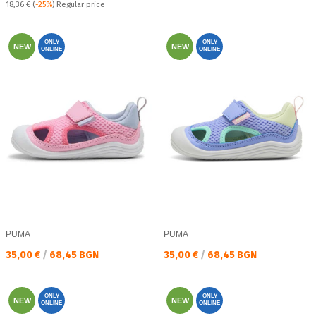
Regular price:
18,36 €
(
-25%
) Regular price
ONLY
ONLY
NEW
NEW
ONLINE
ONLINE
PUMA
PUMA
Текуща цена:
Текуща цена:
35,00 €
/
68,45 BGN
35,00 €
/
68,45 BGN
ONLY
ONLY
NEW
NEW
ONLINE
ONLINE