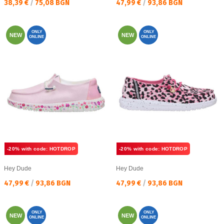
Текуща цена:
Текуща цена:
38,39 €
/
75,08 BGN
47,99 €
/
93,86 BGN
ONLY
ONLY
NEW
NEW
ONLINE
ONLINE
-20% with code: HOTDROP
-20% with code: HOTDROP
Hey Dude
Hey Dude
Текуща цена:
Текуща цена:
47,99 €
/
93,86 BGN
47,99 €
/
93,86 BGN
ONLY
ONLY
NEW
NEW
ONLINE
ONLINE