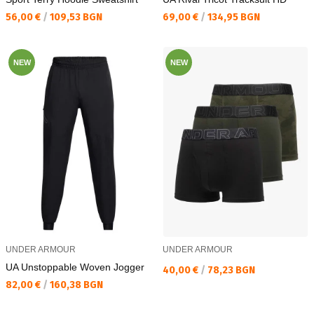
Текуща цена:
Текуща цена:
56,00 €
/
109,53 BGN
69,00 €
/
134,95 BGN
NEW
NEW
UNDER ARMOUR
UNDER ARMOUR
UA Unstoppable Woven Jogger
Текуща цена:
40,00 €
/
78,23 BGN
Текуща цена:
82,00 €
/
160,38 BGN