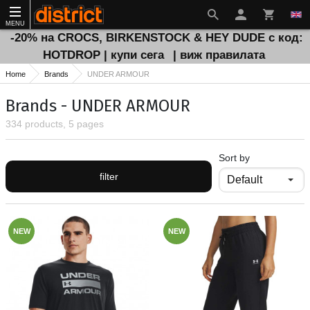
MENU
-20% на CROCS, BIRKENSTOCK & HEY DUDE с код:
HOTDROP | купи сега
| виж правилата
Home
Brands
UNDER ARMOUR
Brands - UNDER ARMOUR
334 products, 5 pages
Sort by
filter
NEW
NEW