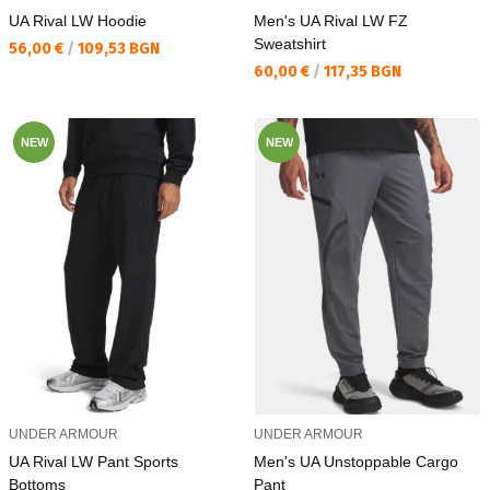
UA Rival LW Hoodie
Men's UA Rival LW FZ
Sweatshirt
Текуща цена:
56,00 €
/
109,53 BGN
Текуща цена:
60,00 €
/
117,35 BGN
NEW
NEW
UNDER ARMOUR
UNDER ARMOUR
UA Rival LW Pant Sports
Men's UA Unstoppable Cargo
Bottoms
Pant