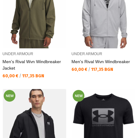
UNDER ARMOUR
UNDER ARMOUR
Men's Rival Wvn Windbreaker
Men's Rival Wvn Windbreaker
Jacket
Текуща цена:
60,00 €
/
117,35 BGN
Текуща цена:
60,00 €
/
117,35 BGN
NEW
NEW