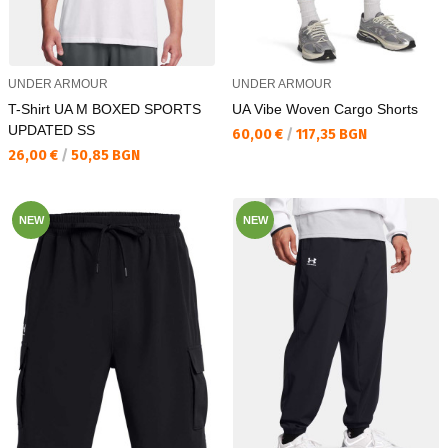
UNDER ARMOUR
UNDER ARMOUR
T-Shirt UA M BOXED SPORTS
UA Vibe Woven Cargo Shorts
UPDATED SS
Текуща цена:
60,00 €
/
117,35 BGN
Текуща цена:
26,00 €
/
50,85 BGN
NEW
NEW