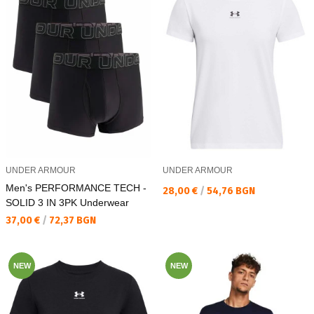
UNDER ARMOUR
UNDER ARMOUR
Men's PERFORMANCE TECH -
Текуща цена:
28,00 €
/
54,76 BGN
SOLID 3 IN 3PK Underwear
Текуща цена:
37,00 €
/
72,37 BGN
NEW
NEW