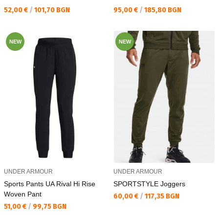
Текуща цена:
Текуща цена:
52,00 €
/
101,70 BGN
95,00 €
/
185,80 BGN
NEW
NEW
UNDER ARMOUR
UNDER ARMOUR
Sports Pants UA Rival Hi Rise
SPORTSTYLE Joggers
Woven Pant
Текуща цена:
60,00 €
/
117,35 BGN
Текуща цена:
51,00 €
/
99,75 BGN