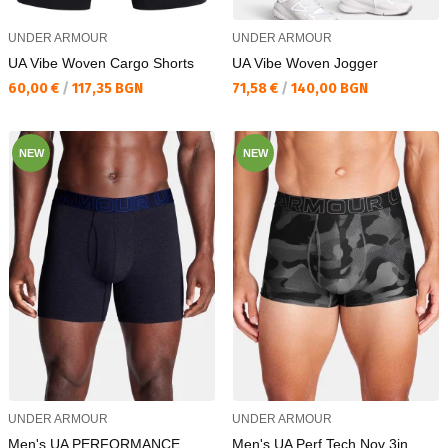
UNDER ARMOUR
UNDER ARMOUR
UA Vibe Woven Cargo Shorts
UA Vibe Woven Jogger
Текуща цена:
Текуща цена:
60,00 €
/
117,35 BGN
71,58 €
/
140,00 BGN
NEW
NEW
UNDER ARMOUR
UNDER ARMOUR
Men's UA PERFORMANCE
Men's UA Perf Tech Nov 3in