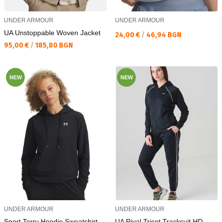
UNDER ARMOUR
UNDER ARMOUR
UA Unstoppable Woven Jacket
Текуща цена:
24,00 €
/
46,94 BGN
Текуща цена:
95,00 €
/
185,80 BGN
NEW
NEW
UNDER ARMOUR
UNDER ARMOUR
Sport Terry Hoodie Sweatshirt
UA Rival Tricot Tracksuit HD