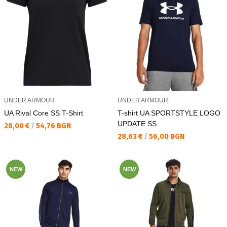
UNDER ARMOUR
UNDER ARMOUR
UA Rival Core SS T-Shirt
T-shirt UA SPORTSTYLE LOGO
UPDATE SS
Текуща цена:
28,00 €
/
54,76 BGN
Текуща цена:
28,63 €
/
56,00 BGN
NEW
NEW