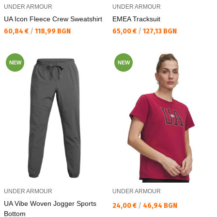
UNDER ARMOUR
UNDER ARMOUR
UA Icon Fleece Crew Sweatshirt
EMEA Tracksuit
Текуща цена:
Текуща цена:
60,84 €
/
118,99 BGN
65,00 €
/
127,13 BGN
NEW
NEW
UNDER ARMOUR
UNDER ARMOUR
UA Vibe Woven Jogger Sports
Текуща цена:
24,00 €
/
46,94 BGN
Bottom