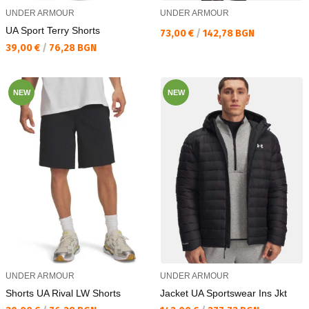
UNDER ARMOUR
UNDER ARMOUR
UA Sport Terry Shorts
Текуща цена:
73,00 €
/
142,78 BGN
Текуща цена:
39,00 €
/
76,28 BGN
NEW
NEW
UNDER ARMOUR
UNDER ARMOUR
Shorts UA Rival LW Shorts
Jacket UA Sportswear Ins Jkt