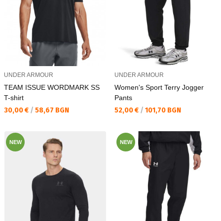
UNDER ARMOUR
UNDER ARMOUR
TEAM ISSUE WORDMARK SS
Women's Sport Terry Jogger
T-shirt
Pants
Текуща цена:
Текуща цена:
30,00 €
/
58,67 BGN
52,00 €
/
101,70 BGN
NEW
NEW