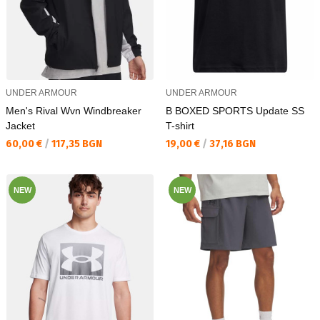
UNDER ARMOUR
UNDER ARMOUR
Men's Rival Wvn Windbreaker
B BOXED SPORTS Update SS
Jacket
T-shirt
Текуща цена:
Текуща цена:
60,00 €
/
117,35 BGN
19,00 €
/
37,16 BGN
NEW
NEW