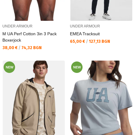
UNDER ARMOUR
UNDER ARMOUR
M UA Perf Cotton 3in 3 Pack
EMEA Tracksuit
Boxerjock
Текуща цена:
65,00 €
/
127,13 BGN
Текуща цена:
38,00 €
/
74,32 BGN
NEW
NEW