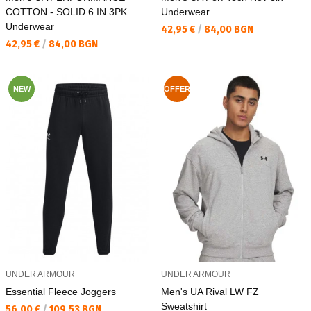
COTTON - SOLID 6 IN 3PK
Underwear
Underwear
Текуща цена:
42,95 €
/
84,00 BGN
Текуща цена:
42,95 €
/
84,00 BGN
NEW
OFFER
UNDER ARMOUR
UNDER ARMOUR
Essential Fleece Joggers
Men's UA Rival LW FZ
Sweatshirt
Текуща цена:
56,00 €
/
109,53 BGN