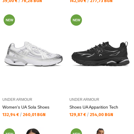
Текуща цена:
Текуща цена:
39,00 €
/
76,28 BGN
142,00 €
/
277,73 BGN
NEW
NEW
UNDER ARMOUR
UNDER ARMOUR
Women's UA Sola Shoes
Shoes UA Apparition Tech
Текуща цена:
Текуща цена:
132,94 €
/
260,01 BGN
129,87 €
/
254,00 BGN