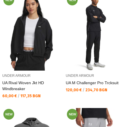
NEW
NEW
UNDER ARMOUR
UNDER ARMOUR
UA Rival Woven Jkt HD
UA M Challenger Pro Trcksuit
Windbreaker
Текуща цена:
120,00 €
/
234,70 BGN
Текуща цена:
60,00 €
/
117,35 BGN
NEW
NEW