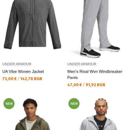
UNDER ARMOUR
UNDER ARMOUR
UA Vibe Woven Jacket
Men's Rival Wvn Windbreaker
Pants
Текуща цена:
73,00 €
/
142,78 BGN
Текуща цена:
47,00 €
/
91,92 BGN
NEW
NEW