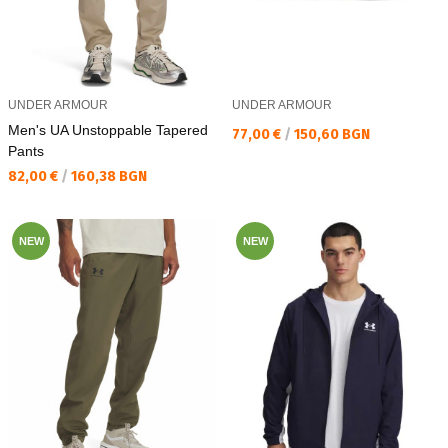
UNDER ARMOUR
UNDER ARMOUR
Men's UA Unstoppable Tapered
Текуща цена:
77,00 €
/
150,60 BGN
Pants
Текуща цена:
82,00 €
/
160,38 BGN
NEW
NEW