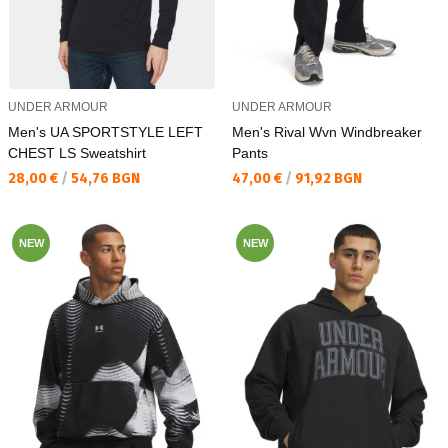
UNDER ARMOUR
UNDER ARMOUR
Men's UA SPORTSTYLE LEFT
Men's Rival Wvn Windbreaker
CHEST LS Sweatshirt
Pants
Текуща цена:
Текуща цена:
28,00 €
/
54,76 BGN
47,00 €
/
91,92 BGN
NEW
NEW