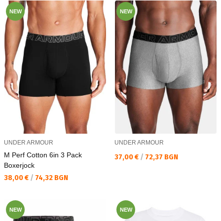
NEW
NEW
UNDER ARMOUR
UNDER ARMOUR
M Perf Cotton 6in 3 Pack
Текуща цена:
37,00 €
/
72,37 BGN
Boxerjock
Текуща цена:
38,00 €
/
74,32 BGN
NEW
NEW