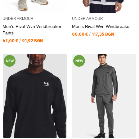
UNDER ARMOUR
UNDER ARMOUR
Men's Rival Wvn Windbreaker
Men's Rival Wvn Windbreaker
Pants
Текуща цена:
60,00 €
/
117,35 BGN
Текуща цена:
47,00 €
/
91,92 BGN
NEW
NEW