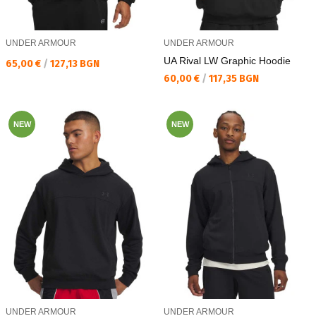
UNDER ARMOUR
UNDER ARMOUR
UA Rival LW Graphic Hoodie
Текуща цена:
65,00 €
/
127,13 BGN
Текуща цена:
60,00 €
/
117,35 BGN
NEW
NEW
UNDER ARMOUR
UNDER ARMOUR