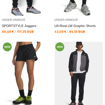
UNDER ARMOUR
UNDER ARMOUR
SPORTSTYLE Joggers
UA Rival LW Graphic Shorts
Текуща цена:
Текуща цена:
60,00 €
/
117,35 BGN
43,00 €
/
84,10 BGN
NEW
NEW