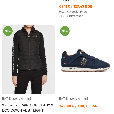
Текуща цена:
63,11 €
/
123,43 BGN
Regular price:
97,09 €
Regular price
Спестявате:
33,98 €
Difference
NEW
NEW
EA7 Emporio Armani
EA7 Emporio Armani
Women's TRAIN CORE LADY W
Текуща цена:
249,90 €
/
488,76 BGN
ECO DOWN VEST LIGHT