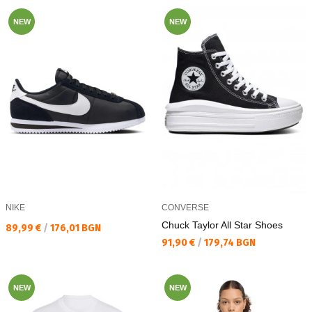
NEW
NEW
NIKE
CONVERSE
Chuck Taylor All Star Shoes
Текуща цена:
89,99 €
/
176,01 BGN
Текуща цена:
91,90 €
/
179,74 BGN
NEW
NEW