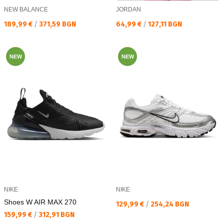
NEW BALANCE
JORDAN
Текуща цена:
Текуща цена:
189,99 €
/
371,59 BGN
64,99 €
/
127,11 BGN
NEW
NEW
NIKE
NIKE
Shoes W AIR MAX 270
Текуща цена:
129,99 €
/
254,24 BGN
Текуща цена:
159,99 €
/
312,91 BGN