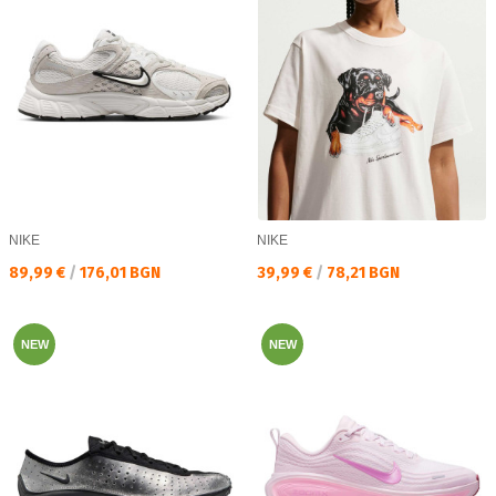
NIKE
NIKE
Текуща цена:
Текуща цена:
89,99 €
/
176,01 BGN
39,99 €
/
78,21 BGN
NEW
NEW