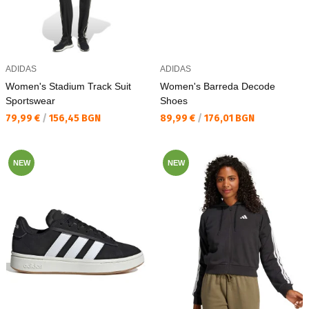
ADIDAS
ADIDAS
Women's Stadium Track Suit
Women's Barreda Decode
Sportswear
Shoes
Текуща цена:
Текуща цена:
79,99 €
/
156,45 BGN
89,99 €
/
176,01 BGN
NEW
NEW