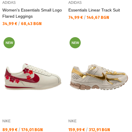
ADIDAS
ADIDAS
Women's Essentials Small Logo
Essentials Linear Track Suit
Flared Leggings
Текуща цена:
74,99 €
/
146,67 BGN
Текуща цена:
34,99 €
/
68,43 BGN
NEW
NEW
NIKE
NIKE
Текуща цена:
Текуща цена:
89,99 €
/
176,01 BGN
159,99 €
/
312,91 BGN