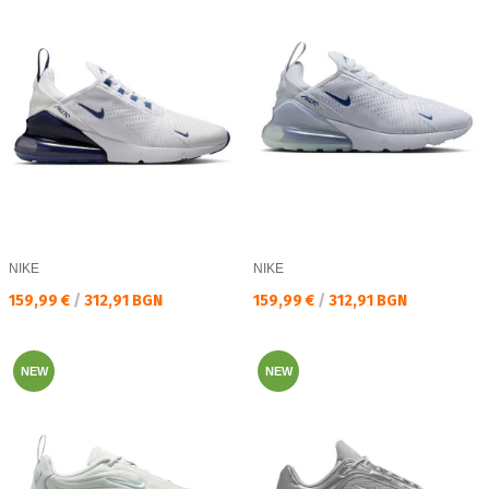
NIKE
NIKE
Текуща цена:
Текуща цена:
159,99 €
/
312,91 BGN
159,99 €
/
312,91 BGN
NEW
NEW