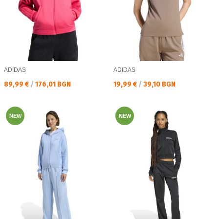
ADIDAS
ADIDAS
Текуща цена:
Текуща цена:
89,99 €
/
176,01 BGN
19,99 €
/
39,10 BGN
NEW
NEW