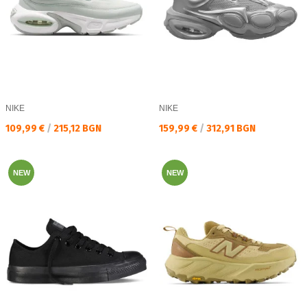
NIKE
NIKE
Текуща цена:
Текуща цена:
109,99 €
/
215,12 BGN
159,99 €
/
312,91 BGN
NEW
NEW