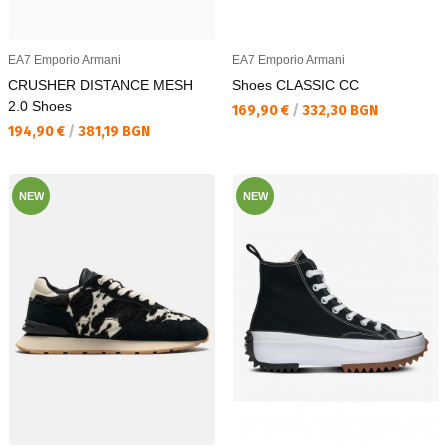
EA7 Emporio Armani
EA7 Emporio Armani
CRUSHER DISTANCE MESH
Shoes CLASSIC CC
2.0 Shoes
Текуща цена:
169,90 €
/
332,30 BGN
Текуща цена:
194,90 €
/
381,19 BGN
NEW
NEW