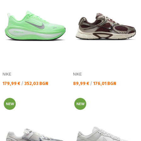
NIKE
NIKE
Текуща цена:
Текуща цена:
179,99 €
/
352,03 BGN
89,99 €
/
176,01 BGN
NEW
NEW