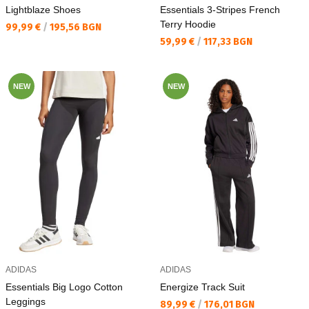
Lightblaze Shoes
Essentials 3-Stripes French
Terry Hoodie
Текуща цена:
99,99 €
/
195,56 BGN
Текуща цена:
59,99 €
/
117,33 BGN
NEW
NEW
ADIDAS
ADIDAS
Essentials Big Logo Cotton
Energize Track Suit
Leggings
Текуща цена:
89,99 €
/
176,01 BGN