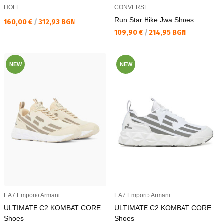
HOFF
CONVERSE
Run Star Hike Jwa Shoes
Текуща цена:
160,00 €
/
312,93 BGN
Текуща цена:
109,90 €
/
214,95 BGN
NEW
NEW
EA7 Emporio Armani
EA7 Emporio Armani
ULTIMATE C2 KOMBAT CORE
ULTIMATE C2 KOMBAT CORE
Shoes
Shoes