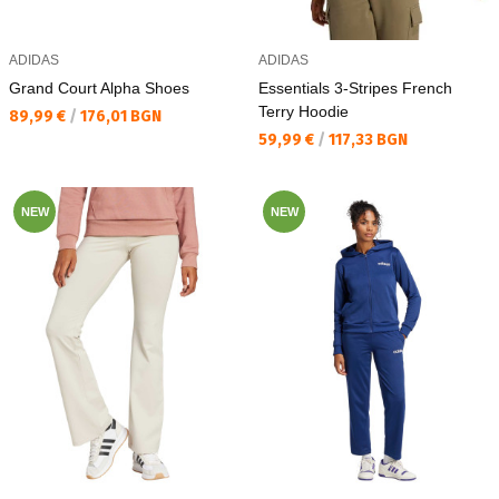
ADIDAS
ADIDAS
Grand Court Alpha Shoes
Essentials 3-Stripes French
Terry Hoodie
Текуща цена:
89,99 €
/
176,01 BGN
Текуща цена:
59,99 €
/
117,33 BGN
NEW
NEW