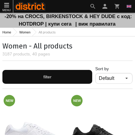
MENU
-20% на CROCS, BIRKENSTOCK & HEY DUDE с код:
HOTDROP | купи сега
| виж правилата
Home
Women
All products
Women - All products
3187 products, 40 pages
Sort by
filter
NEW
NEW