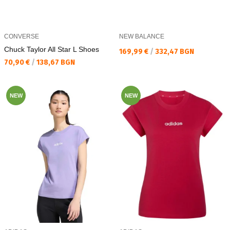
CONVERSE
NEW BALANCE
Chuck Taylor All Star L Shoes
Текуща цена:
169,99 €
/
332,47 BGN
Текуща цена:
70,90 €
/
138,67 BGN
NEW
NEW