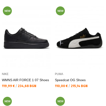
NEW
NEW
NIKE
PUMA
WMNS AIR FORCE 1 07 Shoes
Speedcat OG Shoes
Текуща цена:
Текуща цена:
119,99 €
/
234,68 BGN
110,00 €
/
215,14 BGN
NEW
NEW