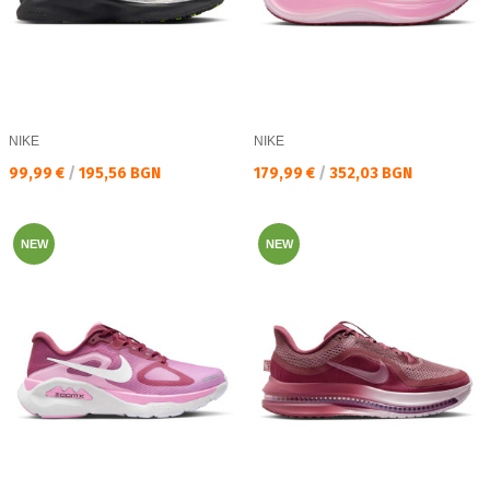
NIKE
NIKE
Текуща цена:
Текуща цена:
99,99 €
/
195,56 BGN
179,99 €
/
352,03 BGN
NEW
NEW