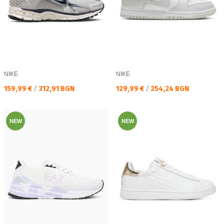
NIKE
NIKE
Текуща цена:
Текуща цена:
159,99 €
/
312,91 BGN
129,99 €
/
254,24 BGN
NEW
NEW