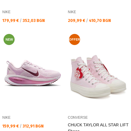
NIKE
NIKE
Текуща цена:
Текуща цена:
179,99 €
/
352,03 BGN
209,99 €
/
410,70 BGN
NEW
OFFER
NIKE
CONVERSE
CHUCK TAYLOR ALL STAR LIFT
Текуща цена:
159,99 €
/
312,91 BGN
Shoes