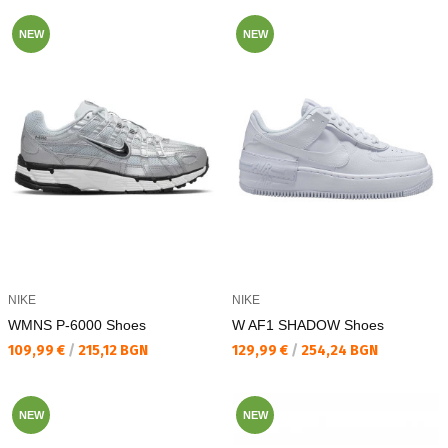
NEW
NEW
NIKE
NIKE
WMNS P-6000 Shoes
W AF1 SHADOW Shoes
Текуща цена:
Текуща цена:
109,99 €
/
215,12 BGN
129,99 €
/
254,24 BGN
NEW
NEW