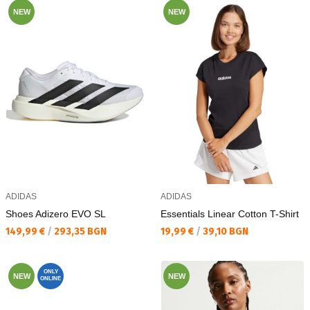
NEW
NEW
ADIDAS
ADIDAS
Shoes Adizero EVO SL
Essentials Linear Cotton T-Shirt
Текуща цена:
Текуща цена:
149,99 €
/
293,35 BGN
19,99 €
/
39,10 BGN
ONLY
NEW
NEW
ONLINE