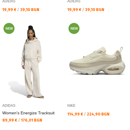
ADIDAS
ADIDAS
Текуща цена:
Текуща цена:
19,99 €
/
39,10 BGN
19,99 €
/
39,10 BGN
NEW
NEW
ADIDAS
NIKE
Women's Energize Tracksuit
Текуща цена:
114,99 €
/
224,90 BGN
Текуща цена:
89,99 €
/
176,01 BGN