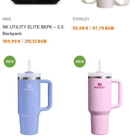
NIKE
STANLEY
NK UTILITY ELITE BKPK – 2.0
Текуща цена:
50,00 €
/
97,79 BGN
Backpack
Текуща цена:
109,99 €
/
215,12 BGN
NEW
NEW