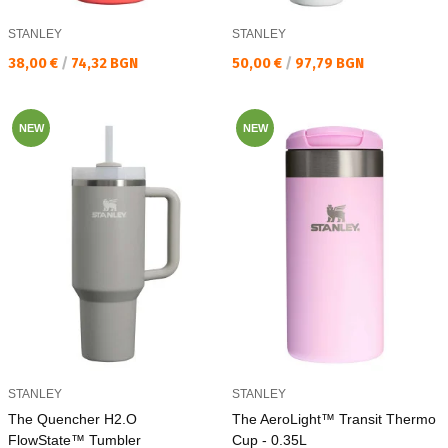
STANLEY
STANLEY
Текуща цена:
Текуща цена:
38,00 €
/
74,32 BGN
50,00 €
/
97,79 BGN
NEW
NEW
STANLEY
STANLEY
The Quencher H2.O
The AeroLight™ Transit Thermo
FlowState™ Tumbler
Cup - 0.35L