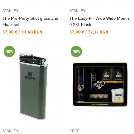
STANLEY
STANLEY
The Pre-Party Shot glass and
The Easy-Fill Wide Wide Mouth
Flask set
0.23L Flask
Текуща цена:
Текуща цена:
57,00 €
/
111,48 BGN
37,00 €
/
72,37 BGN
NEW
NEW
STANLEY
CREP