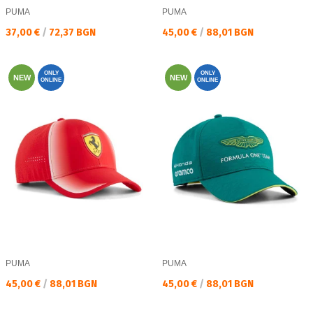
PUMA
PUMA
Текуща цена:
Текуща цена:
37,00 €
/
72,37 BGN
45,00 €
/
88,01 BGN
ONLY
ONLY
NEW
NEW
ONLINE
ONLINE
PUMA
PUMA
Текуща цена:
Текуща цена:
45,00 €
/
88,01 BGN
45,00 €
/
88,01 BGN