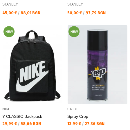
STANLEY
STANLEY
Текуща цена:
Текуща цена:
45,00 €
/
88,01 BGN
50,00 €
/
97,79 BGN
NEW
NEW
NIKE
CREP
Y CLASSIC Backpack
Spray Crep
Текуща цена:
Текуща цена:
29,99 €
/
58,66 BGN
13,99 €
/
27,36 BGN