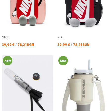
NIKE
NIKE
Текуща цена:
Текуща цена:
39,99 €
/
78,21 BGN
39,99 €
/
78,21 BGN
NEW
NEW