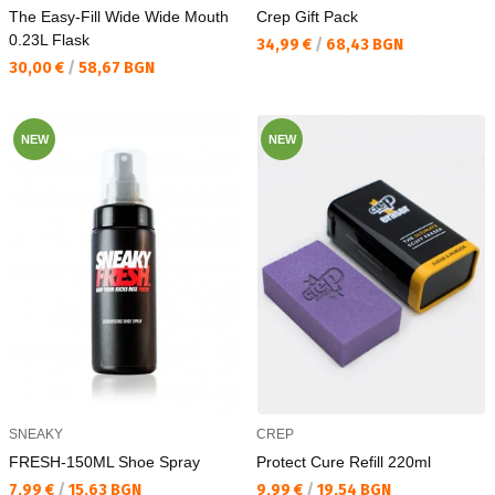
The Easy-Fill Wide Wide Mouth
Crep Gift Pack
0.23L Flask
Текуща цена:
34,99 €
/
68,43 BGN
Текуща цена:
30,00 €
/
58,67 BGN
NEW
NEW
SNEAKY
CREP
FRESH-150ML Shoe Spray
Protect Cure Refill 220ml
Текуща цена:
Текуща цена:
7,99 €
/
15,63 BGN
9,99 €
/
19,54 BGN