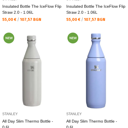
Insulated Bottle The IceFlow Flip
Insulated Bottle The IceFlow Flip
Straw 2.0 - 1.06L
Straw 2.0 - 1.06L
Текуща цена:
Текуща цена:
55,00 €
/
107,57 BGN
55,00 €
/
107,57 BGN
NEW
NEW
STANLEY
STANLEY
All Day Slim Thermo Bottle -
All Day Slim Thermo Bottle -
0.6L
0.6L