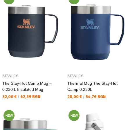
STANLEY
STANLEY
The Stay-Hot Camp Mug –
Thermal Mug The Stay-Hot
0.230 L Insulated Mug
Camp 0.230L
Текуща цена:
Текуща цена:
32,00 €
/
62,59 BGN
28,00 €
/
54,76 BGN
NEW
NEW