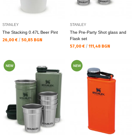
STANLEY
STANLEY
The Stacking 0.47L Beer Pint
The Pre-Party Shot glass and
Flask set
Текуща цена:
26,00 €
/
50,85 BGN
Текуща цена:
57,00 €
/
111,48 BGN
NEW
NEW