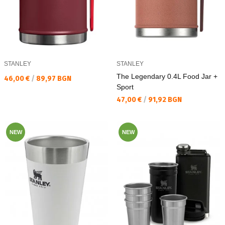
STANLEY
STANLEY
The Legendary 0.4L Food Jar +
Текуща цена:
46,00 €
/
89,97 BGN
Sport
Текуща цена:
47,00 €
/
91,92 BGN
NEW
NEW