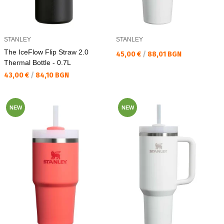
STANLEY
STANLEY
The IceFlow Flip Straw 2.0
Текуща цена:
45,00 €
/
88,01 BGN
Thermal Bottle - 0.7L
Текуща цена:
43,00 €
/
84,10 BGN
NEW
NEW