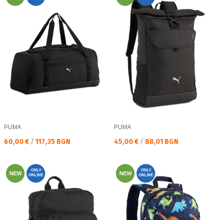
PUMA
PUMA
Текуща цена:
Текуща цена:
60,00 €
/
117,35 BGN
45,00 €
/
88,01 BGN
ONLY
ONLY
NEW
NEW
ONLINE
ONLINE