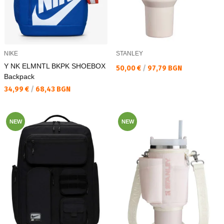
NIKE
STANLEY
Y NK ELMNTL BKPK SHOEBOX
Текуща цена:
50,00 €
/
97,79 BGN
Backpack
Текуща цена:
34,99 €
/
68,43 BGN
NEW
NEW