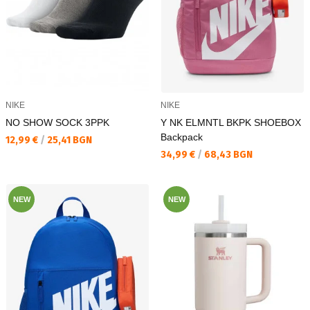
NIKE
NIKE
NO SHOW SOCK 3PPK
Y NK ELMNTL BKPK SHOEBOX
Backpack
Текуща цена:
12,99 €
/
25,41 BGN
Текуща цена:
34,99 €
/
68,43 BGN
NEW
NEW