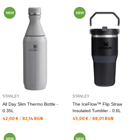
NEW
NEW
STANLEY
STANLEY
All Day Slim Thermo Bottle -
The IceFlow™ Flip Straw
0.35L
Insulated Tumbler - 0.6L
Текуща цена:
Текуща цена:
42,00 €
/
82,14 BGN
45,00 €
/
88,01 BGN
NEW
NEW