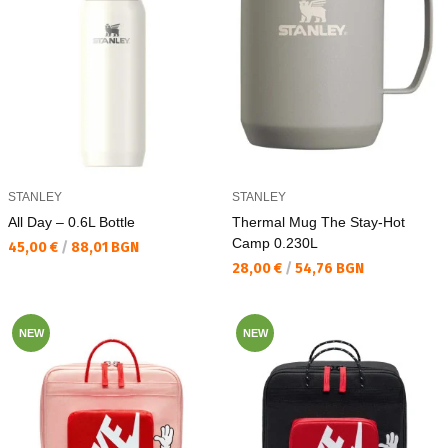
STANLEY
STANLEY
All Day – 0.6L Bottle
Thermal Mug The Stay-Hot
Camp 0.230L
Текуща цена:
45,00 €
/
88,01 BGN
Текуща цена:
28,00 €
/
54,76 BGN
NEW
NEW