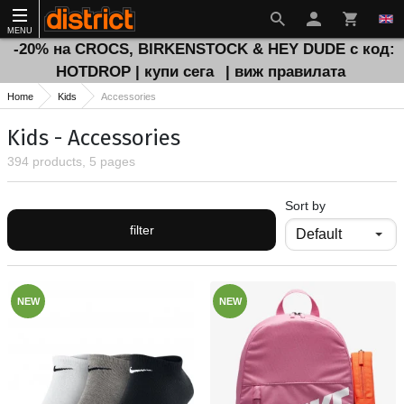
MENU
-20% на CROCS, BIRKENSTOCK & HEY DUDE с код:
HOTDROP | купи сега
| виж правилата
Home
Kids
Accessories
Kids - Accessories
394 products, 5 pages
Sort by
filter
NEW
NEW