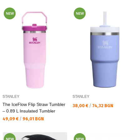
NEW
NEW
STANLEY
STANLEY
The IceFlow Flip Straw Tumbler
Текуща цена:
38,00 €
/
74,32 BGN
– 0.89 L Insulated Tumbler
Текуща цена:
49,09 €
/
96,01 BGN
NEW
NEW