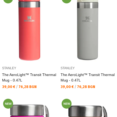
STANLEY
STANLEY
The AeroLight™ Transit Thermal
The AeroLight™ Transit Thermal
Mug - 0.47L
Mug - 0.47L
Текуща цена:
Текуща цена:
39,00 €
/
76,28 BGN
39,00 €
/
76,28 BGN
NEW
NEW