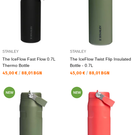
STANLEY
STANLEY
The IceFlow Fast Flow 0.7L
The IceFlow Twist Flip Insulated
Thermo Bottle
Bottle - 0.7L
Текуща цена:
Текуща цена:
45,00 €
/
88,01 BGN
45,00 €
/
88,01 BGN
NEW
NEW