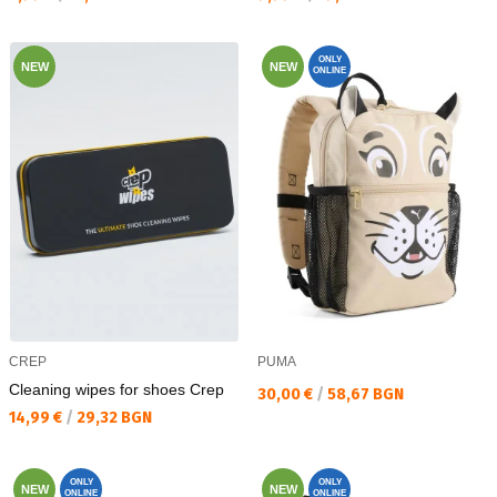
ONLY
NEW
NEW
ONLINE
CREP
PUMA
Cleaning wipes for shoes Crep
Текуща цена:
30,00 €
/
58,67 BGN
Текуща цена:
14,99 €
/
29,32 BGN
ONLY
ONLY
NEW
NEW
ONLINE
ONLINE