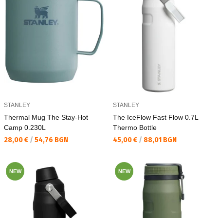
STANLEY
STANLEY
Thermal Mug The Stay-Hot
The IceFlow Fast Flow 0.7L
Camp 0.230L
Thermo Bottle
Текуща цена:
Текуща цена:
28,00 €
/
54,76 BGN
45,00 €
/
88,01 BGN
NEW
NEW