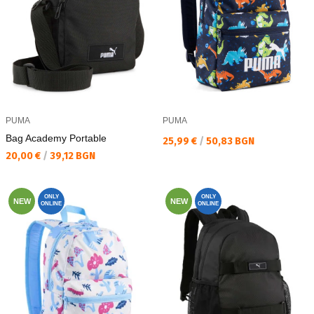
PUMA
PUMA
Bag Academy Portable
Текуща цена:
25,99 €
/
50,83 BGN
Текуща цена:
20,00 €
/
39,12 BGN
ONLY
ONLY
NEW
NEW
ONLINE
ONLINE