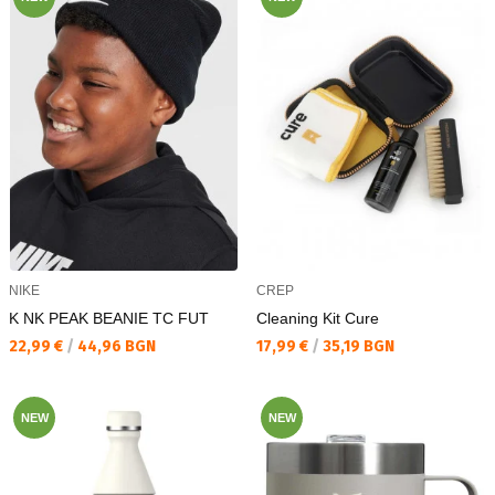
NIKE
CREP
K NK PEAK BEANIE TC FUT
Cleaning Kit Cure
Текуща цена:
Текуща цена:
22,99 €
/
44,96 BGN
17,99 €
/
35,19 BGN
NEW
NEW