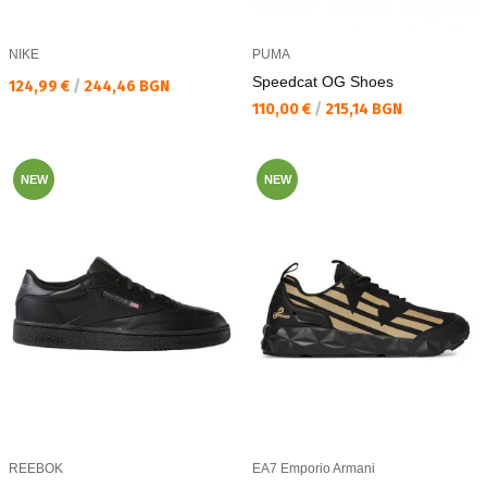
NIKE
PUMA
Speedcat OG Shoes
Текуща цена:
124,99 €
/
244,46 BGN
Текуща цена:
110,00 €
/
215,14 BGN
NEW
NEW
REEBOK
EA7 Emporio Armani