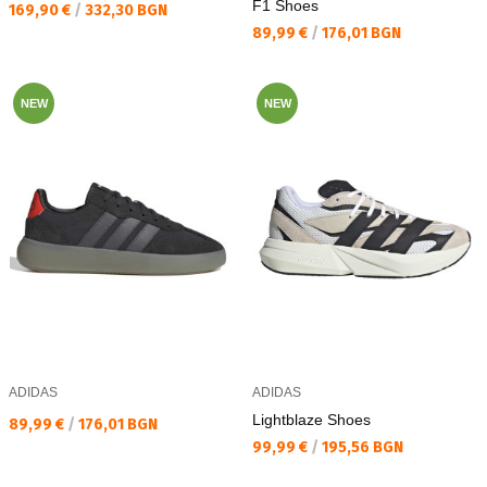
F1 Shoes
Текуща цена:
169,90 €
/
332,30 BGN
Текуща цена:
89,99 €
/
176,01 BGN
NEW
NEW
ADIDAS
ADIDAS
Lightblaze Shoes
Текуща цена:
89,99 €
/
176,01 BGN
Текуща цена:
99,99 €
/
195,56 BGN