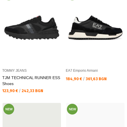
TOMMY JEANS
EA7 Emporio Armani
TJM TECHNICAL RUNNER ESS
Текуща цена:
184,90 €
/
361,63 BGN
Shoes
Текуща цена:
123,90 €
/
242,33 BGN
NEW
NEW