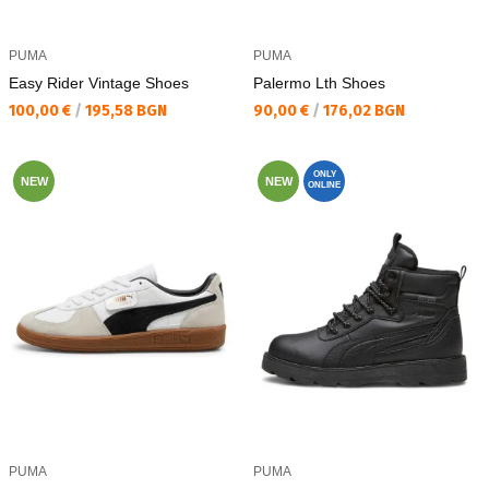
PUMA
PUMA
Easy Rider Vintage Shoes
Palermo Lth Shoes
Текуща цена:
Текуща цена:
100,00 €
/
195,58 BGN
90,00 €
/
176,02 BGN
ONLY
NEW
NEW
ONLINE
PUMA
PUMA