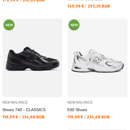
179,99 €
/
352,03 BGN
Текуща цена:
149,99 €
/
293,35 BGN
NEW
NEW
NEW BALANCE
NEW BALANCE
Shoes 740 - CLASSICS
530 Shoes
Текуща цена:
Текуща цена:
119,99 €
/
234,68 BGN
119,99 €
/
234,68 BGN