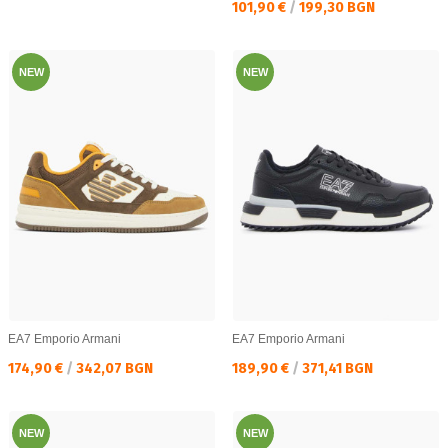
Текуща цена:
101,90 €
/
199,30 BGN
NEW
NEW
EA7 Emporio Armani
EA7 Emporio Armani
Текуща цена:
Текуща цена:
174,90 €
/
342,07 BGN
189,90 €
/
371,41 BGN
NEW
NEW