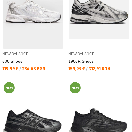
NEW BALANCE
NEW BALANCE
530 Shoes
1906R Shoes
Текуща цена:
Текуща цена:
119,99 €
/
234,68 BGN
159,99 €
/
312,91 BGN
NEW
NEW