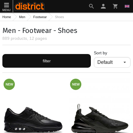
MENU
Home
Men
Footwear
Shoes
Men - Footwear - Shoes
889 products, 12 pages
Sort by
filter
NEW
NEW