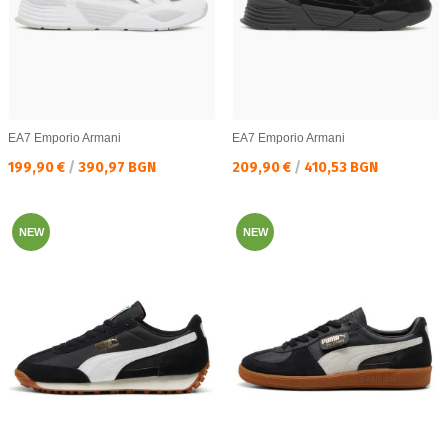
EA7 Emporio Armani
EA7 Emporio Armani
Текуща цена:
Текуща цена:
199,90 €
/
390,97 BGN
209,90 €
/
410,53 BGN
NEW
NEW