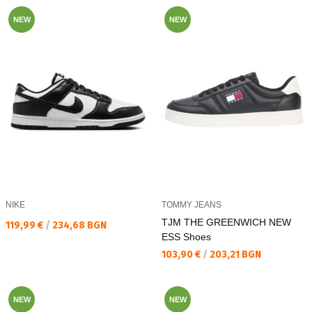
NEW
NEW
NIKE
TOMMY JEANS
TJM THE GREENWICH NEW
Текуща цена:
119,99 €
/
234,68 BGN
ESS Shoes
Текуща цена:
103,90 €
/
203,21 BGN
NEW
NEW