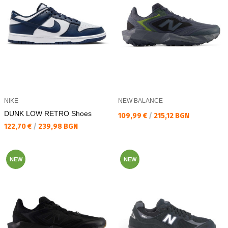
NIKE
NEW BALANCE
DUNK LOW RETRO Shoes
Текуща цена:
109,99 €
/
215,12 BGN
Текуща цена:
122,70 €
/
239,98 BGN
NEW
NEW