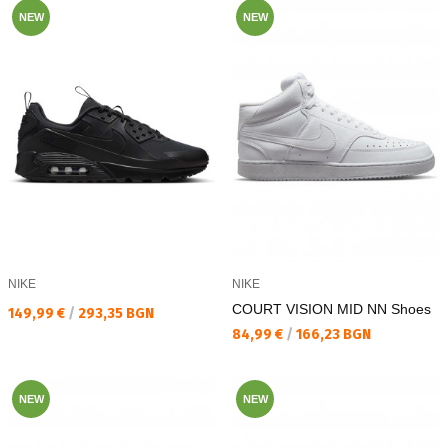
NEW
NEW
NIKE
NIKE
COURT VISION MID NN Shoes
Текуща цена:
149,99 €
/
293,35 BGN
Текуща цена:
84,99 €
/
166,23 BGN
NEW
NEW