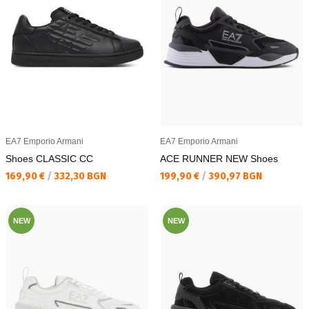
EA7 Emporio Armani
EA7 Emporio Armani
Shoes CLASSIC CC
ACE RUNNER NEW Shoes
Текуща цена:
Текуща цена:
169,90 €
/
332,30 BGN
199,90 €
/
390,97 BGN
NEW
NEW