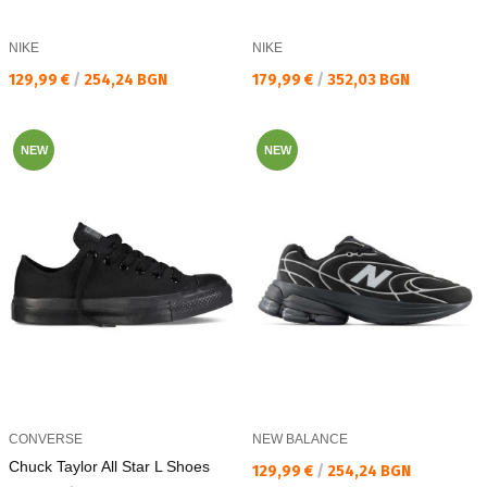
NIKE
NIKE
Текуща цена:
Текуща цена:
129,99 €
/
254,24 BGN
179,99 €
/
352,03 BGN
NEW
NEW
CONVERSE
NEW BALANCE
Chuck Taylor All Star L Shoes
Текуща цена:
129,99 €
/
254,24 BGN