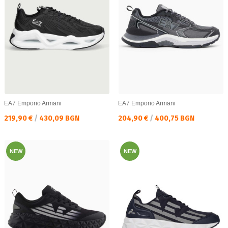
EA7 Emporio Armani
EA7 Emporio Armani
Текуща цена:
Текуща цена:
219,90 €
/
430,09 BGN
204,90 €
/
400,75 BGN
NEW
NEW