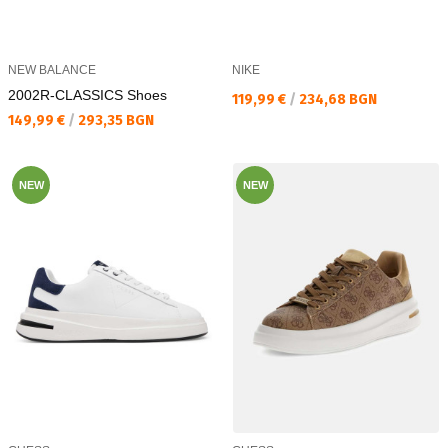
NEW BALANCE
NIKE
2002R-CLASSICS Shoes
Текуща цена:
119,99 €
/
234,68 BGN
Текуща цена:
149,99 €
/
293,35 BGN
NEW
NEW