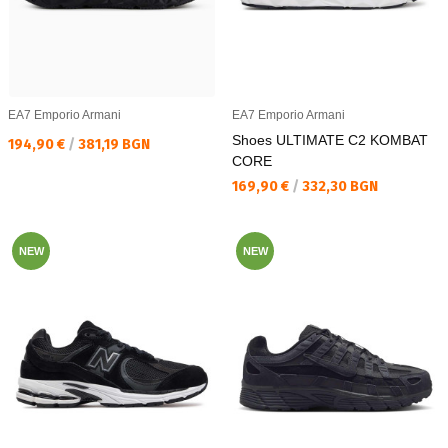
EA7 Emporio Armani
EA7 Emporio Armani
Shoes ULTIMATE C2 KOMBAT
Текуща цена:
194,90 €
/
381,19 BGN
CORE
Текуща цена:
169,90 €
/
332,30 BGN
NEW
NEW