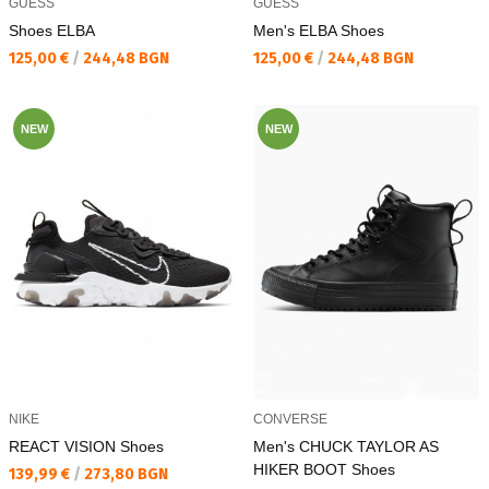
GUESS
GUESS
Shoes ELBA
Men's ELBA Shoes
Текуща цена:
Текуща цена:
125,00 €
/
244,48 BGN
125,00 €
/
244,48 BGN
NEW
NEW
NIKE
CONVERSE
REACT VISION Shoes
Men's CHUCK TAYLOR AS
HIKER BOOT Shoes
Текуща цена:
139,99 €
/
273,80 BGN