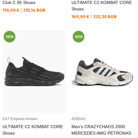
Club C 85 Shoes
ULTIMATE C2 KOMBAT CORE
Shoes
Текуща цена:
110,00 €
/
215,14 BGN
Текуща цена:
169,90 €
/
332,30 BGN
NEW
NEW
EA7 Emporio Armani
ADIDAS
ULTIMATE C2 KOMBAT CORE
Men's CRAZYCHAOS 2000
Shoes
MERCEDES AMG PETRONAS