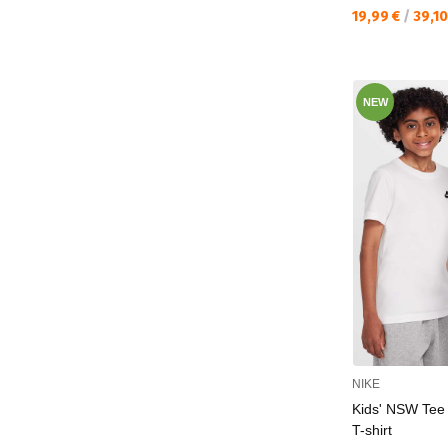
Текуща цена:
19,99 €
/
39,1
NEW
NIKE
Kids' NSW Te
T-shirt