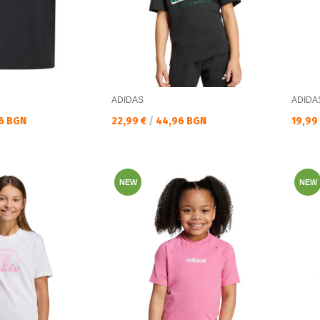
ADIDAS
ADIDA
Текуща цена:
Текущ
6 BGN
22,99 €
/
44,96 BGN
19,99
NEW
NEW