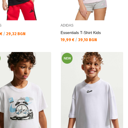
S
ADIDAS
Essentials T-Shirt Kids
а цена:
 €
/
29,32 BGN
Текуща цена:
19,99 €
/
39,10 BGN
NEW