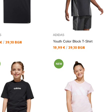
S
ADIDAS
Youth Color Block T-Shirt
а цена:
 €
/
39,10 BGN
Текуща цена:
19,99 €
/
39,10 BGN
NEW