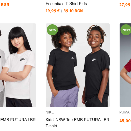
Essentials T-Shirt Kids
Текущ
0 BGN
27,99
Текуща цена:
19,99 €
/
39,10 BGN
NEW
NEW
NIKE
PUMA
e EMB FUTURA LBR
Kids' NSW Tee EMB FUTURA LBR
Текущ
45,00
T-shirt