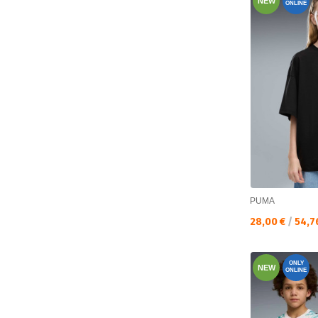
NEW
ONLINE
PUMA
Текуща цена:
28,00 €
/
54,7
ONLY
NEW
ONLINE