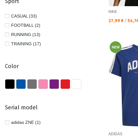
Sport
NIKE
CASUAL (33)
Текуща цена:
27,99 €
/
54,7
FOOTBALL (2)
RUNNING (13)
TRAINING (17)
NEW
Color
Serial model
adidas ZNE (1)
ADIDAS