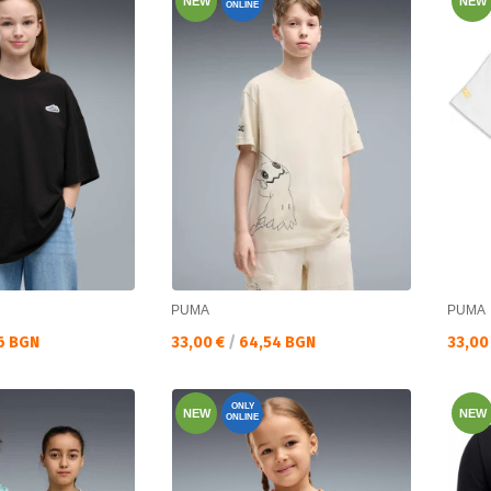
NEW
NEW
ONLINE
PUMA
PUMA
Текуща цена:
Текущ
6 BGN
33,00 €
/
64,54 BGN
33,00
ONLY
NEW
NEW
ONLINE