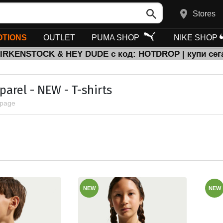
Stores
TIONS
OUTLET
PUMA SHOP
NIKE SHOP
BIRKENSTOCK & HEY DUDE с код: HOTDROP | купи сег
parel - NEW - T-shirts
 page
NEW
NEW