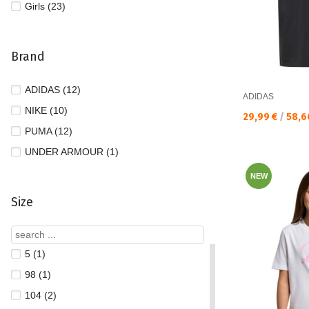
Girls (23)
Brand
ADIDAS (12)
ADIDAS
NIKE (10)
Текуща цена:
29,99 €
/
58,6
PUMA (12)
UNDER ARMOUR (1)
NEW
Size
5 (1)
98 (1)
104 (2)