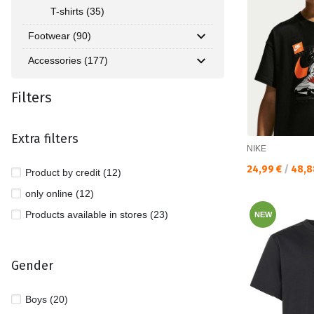
T-shirts (35)
Footwear (90)
Accessories (177)
Filters
Extra filters
NIKE
Текуща цена:
24,99 €
/
48,8
Product by credit (12)
only online (12)
Products available in stores (23)
NEW
Gender
Boys (20)