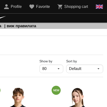
Profile
Favorite
Shopping cart
а
| виж правилата
продукти на страница
Show by
Sort by
NEW