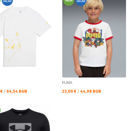
NEW
ONLINE
ONLINE
PUMA
а цена:
Текуща цена:
 €
/
64,54 BGN
23,00 €
/
44,98 BGN