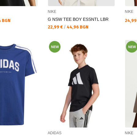
NIKE
NIKE
G NSW TEE BOY ESSNTL LBR
Текущ
4 BGN
24,99
Текуща цена:
22,99 €
/
44,96 BGN
NEW
NEW
ADIDAS
NIKE