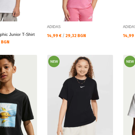
ADIDAS
ADIDA
hic Junior T-Shirt
Текуща цена:
Текущ
14,99 €
/
29,32 BGN
14,99
0 BGN
NEW
NEW