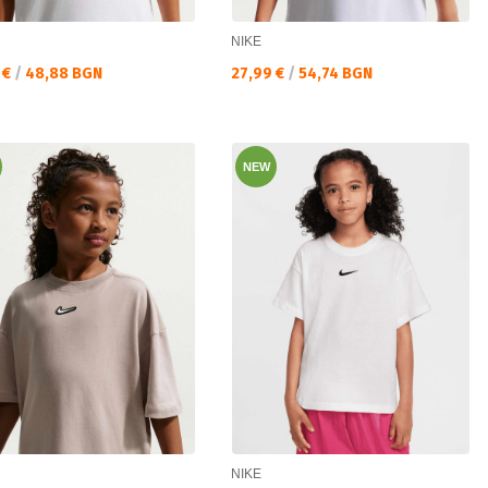
NIKE
а цена:
Текуща цена:
 €
/
48,88 BGN
27,99 €
/
54,74 BGN
NEW
NIKE