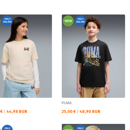
ONLY
ONLY
NEW
ONLINE
ONLINE
PUMA
а цена:
Текуща цена:
 €
/
44,98 BGN
25,00 €
/
48,90 BGN
ONLY
ONLY