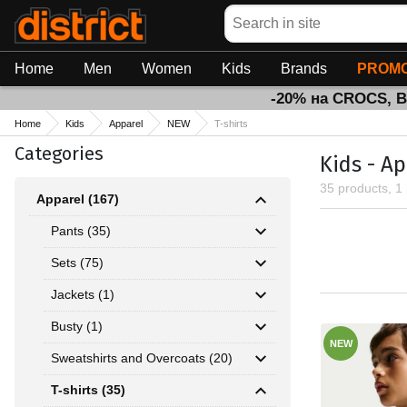
Search
Home
Men
Women
Kids
Brands
PROMO
-20% на CROCS, 
Home
Kids
Apparel
NEW
T-shirts
Categories
Kids - Ap
35 products, 1
Apparel (167)
Pants (35)
Sets (75)
Jackets (1)
Busty (1)
NEW
Sweatshirts and Overcoats (20)
T-shirts (35)