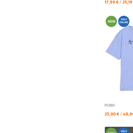
Текуща цена:
17,99 €
/
35,19
ONLY
NEW
ONLINE
PUMA
Текуща цена:
25,00 €
/
48,9
ONLY