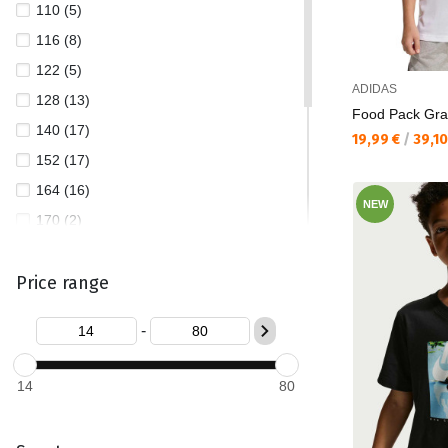
110 (5)
116 (8)
122 (5)
ADIDAS
128 (13)
Food Pack Grap
140 (17)
Текуща цена:
19,99 €
/
39,1
152 (17)
164 (16)
NEW
170 (2)
176 (14)
Price range
L (7)
M (8)
-
S (8)
XL (7)
14
80
XS (3)