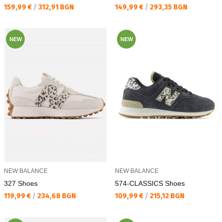
Текуща цена:
Текуща цена:
159,99 €
/
312,91 BGN
149,99 €
/
293,35 BGN
NEW
NEW
NEW BALANCE
NEW BALANCE
327 Shoes
574-CLASSICS Shoes
Текуща цена:
Текуща цена:
119,99 €
/
234,68 BGN
109,99 €
/
215,12 BGN