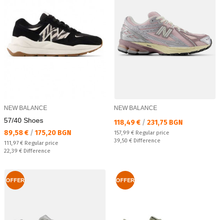
NEW BALANCE
NEW BALANCE
57/40 Shoes
Текуща цена:
118,49 €
/
231,75 BGN
Текуща цена:
89,58 €
/
175,20 BGN
Regular price:
157,99 €
Regular price
Спестявате:
39,50 €
Difference
Regular price:
111,97 €
Regular price
Спестявате:
22,39 €
Difference
OFFER
OFFER