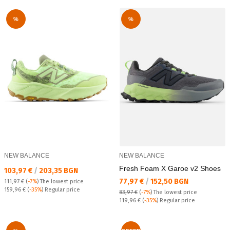
%
%
NEW BALANCE
NEW BALANCE
Fresh Foam X Garoe v2 Shoes
Текуща цена:
103,97 €
/
203,35 BGN
Текуща цена:
77,97 €
/
152,50 BGN
111,97 €
(
-7%
)
The lowest price
Regular price:
159,96 €
(
-35%
) Regular price
83,97 €
(
-7%
)
The lowest price
Regular price:
119,96 €
(
-35%
) Regular price