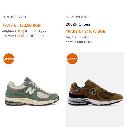
NEW BALANCE
NEW BALANCE
2002R Shoes
Текуща цена:
77,97 €
/
152,50 BGN
Текуща цена:
110,82 €
/
216,75 BGN
119,96 €
(
-35%
)
The lowest price
Regular price:
119,96 €
(
-35%
) Regular price
Regular price:
147,76 €
Regular price
Спестявате:
36,94 €
Difference
OFFER
OFFER