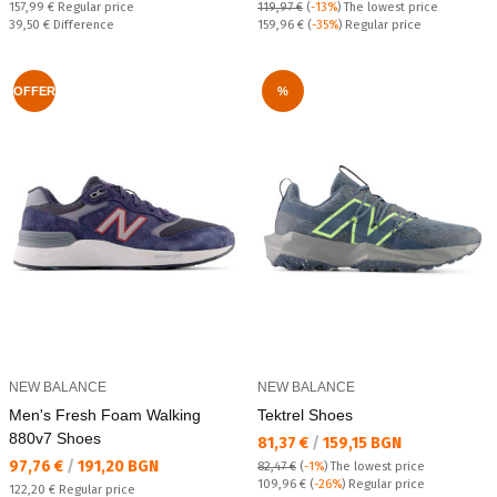
Regular price:
157,99 €
Regular price
119,97 €
(
-13%
)
The lowest price
Спестявате:
Regular price:
39,50 €
Difference
159,96 €
(
-35%
) Regular price
OFFER
%
NEW BALANCE
NEW BALANCE
Men's Fresh Foam Walking
Tektrel Shoes
880v7 Shoes
Текуща цена:
81,37 €
/
159,15 BGN
Текуща цена:
97,76 €
/
191,20 BGN
82,47 €
(
-1%
)
The lowest price
Regular price:
109,96 €
(
-26%
) Regular price
Regular price:
122,20 €
Regular price