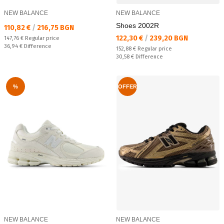
NEW BALANCE
NEW BALANCE
Shoes 2002R
Текуща цена:
110,82 €
/
216,75 BGN
Текуща цена:
122,30 €
/
239,20 BGN
Regular price:
147,76 €
Regular price
Спестявате:
36,94 €
Difference
Regular price:
152,88 €
Regular price
Спестявате:
30,58 €
Difference
%
OFFER
NEW BALANCE
NEW BALANCE