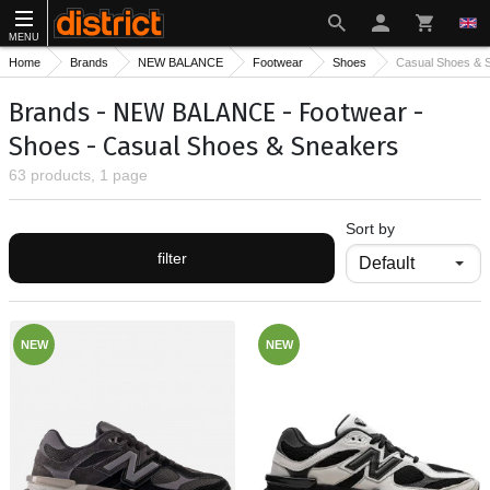
MENU
Home
Brands
NEW BALANCE
Footwear
Shoes
Casual Shoes & 
Brands - NEW BALANCE - Footwear -
Shoes - Casual Shoes & Sneakers
63 products, 1 page
Sort by
filter
NEW
NEW