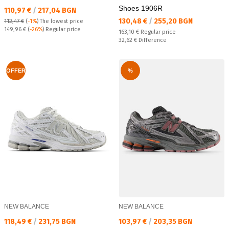
Shoes 1906R
Текуща цена:
110,97 €
/
217,04 BGN
Текуща цена:
130,48 €
/
255,20 BGN
112,47 €
(
-1%
)
The lowest price
Regular price:
149,96 €
(
-26%
) Regular price
Regular price:
163,10 €
Regular price
Спестявате:
32,62 €
Difference
OFFER
%
NEW BALANCE
NEW BALANCE
Текуща цена:
Текуща цена:
118,49 €
/
231,75 BGN
103,97 €
/
203,35 BGN