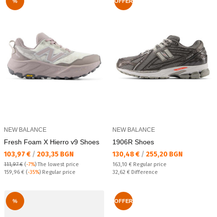
%
OFFER
NEW BALANCE
NEW BALANCE
Fresh Foam X Hierro v9 Shoes
1906R Shoes
Текуща цена:
Текуща цена:
103,97 €
/
203,35 BGN
130,48 €
/
255,20 BGN
Regular price:
111,97 €
(
-7%
)
The lowest price
163,10 €
Regular price
Regular price:
Спестявате:
159,96 €
(
-35%
) Regular price
32,62 €
Difference
%
OFFER