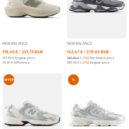
NEW BALANCE
NEW BALANCE
Текуща цена:
Текуща цена:
118,49 €
/
231,75 BGN
142,47 €
/
278,65 BGN
Regular price:
157,99 €
Regular price
189,96 €
(
-25%
)
The lowest price
Спестявате:
Regular price:
39,50 €
Difference
189,96 €
(
-25%
) Regular price
OFFER
%