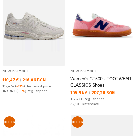
NEW BALANCE
NEW BALANCE
Women's CT500 - FOOTWEAR
Текуща цена:
110,47 €
/
216,06 BGN
CLASSICS Shoes
127,47 €
(
-13%
)
The lowest price
Regular price:
169,96 €
(
-35%
) Regular price
Текуща цена:
105,94 €
/
207,20 BGN
Regular price:
132,42 €
Regular price
Спестявате:
26,48 €
Difference
OFFER
OFFER