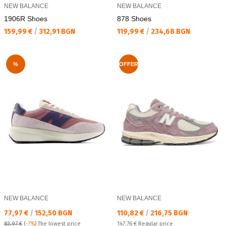
NEW BALANCE
NEW BALANCE
1906R Shoes
878 Shoes
Текуща цена:
Текуща цена:
159,99 €
/
312,91 BGN
119,99 €
/
234,68 BGN
%
OFFER
NEW BALANCE
NEW BALANCE
Текуща цена:
Текуща цена:
77,97 €
/
152,50 BGN
110,82 €
/
216,75 BGN
Regular price:
83,97 €
(
-7%
)
The lowest price
147,76 €
Regular price