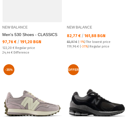
NEW BALANCE
NEW BALANCE
Men's 530 Shoes - CLASSICS
Текуща цена:
82,77 €
/
161,88 BGN
Текуща цена:
97,76 €
/
191,20 BGN
83,97 €
(
-1%
)
The lowest price
Regular price:
119,96 €
(
-31%
) Regular price
Regular price:
122,20 €
Regular price
Спестявате:
24,44 €
Difference
-35%
OFFER