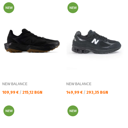
NEW
NEW
NEW BALANCE
NEW BALANCE
Текуща цена:
Текуща цена:
109,99 €
/
215,12 BGN
149,99 €
/
293,35 BGN
NEW
NEW