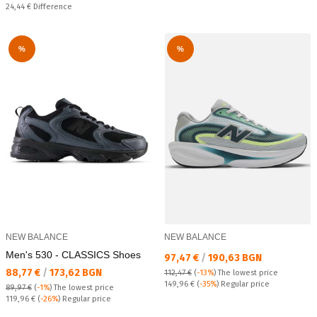
Спестявате:
24,44 €
Difference
%
%
NEW BALANCE
NEW BALANCE
Men's 530 - CLASSICS Shoes
Текуща цена:
97,47 €
/
190,63 BGN
Текуща цена:
88,77 €
/
173,62 BGN
112,47 €
(
-13%
)
The lowest price
Regular price:
149,96 €
(
-35%
) Regular price
89,97 €
(
-1%
)
The lowest price
Regular price:
119,96 €
(
-26%
) Regular price