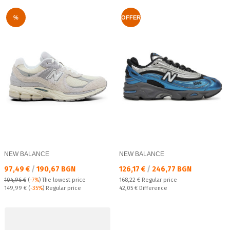
%
OFFER
NEW BALANCE
NEW BALANCE
Текуща цена:
Текуща цена:
97,49 €
/
190,67 BGN
126,17 €
/
246,77 BGN
Regular price:
104,96 €
(
-7%
)
The lowest price
168,22 €
Regular price
Regular price:
Спестявате:
149,99 €
(
-35%
) Regular price
42,05 €
Difference