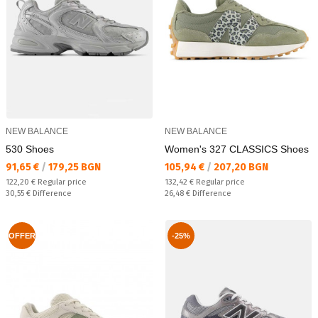
NEW BALANCE
NEW BALANCE
530 Shoes
Women's 327 CLASSICS Shoes
Текуща цена:
Текуща цена:
91,65 €
/
179,25 BGN
105,94 €
/
207,20 BGN
Regular price:
Regular price:
122,20 €
Regular price
132,42 €
Regular price
Спестявате:
Спестявате:
30,55 €
Difference
26,48 €
Difference
OFFER
-25%