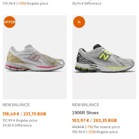
Regular price:
Спестявате:
119,96 €
(
-35%
) Regular price
36,94 €
Difference
OFFER
%
NEW BALANCE
NEW BALANCE
1906R Shoes
Текуща цена:
118,49 €
/
231,75 BGN
Текуща цена:
103,97 €
/
203,35 BGN
Regular price:
157,99 €
Regular price
Спестявате:
39,50 €
Difference
111,97 €
(
-7%
)
The lowest price
Regular price:
159,96 €
(
-35%
) Regular price