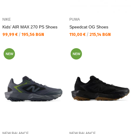
NIKE
PUMA
Kids' AIR MAX 270 PS Shoes
Speedcat OG Shoes
Текуща цена:
Текуща цена:
99,99 €
/
195,56 BGN
110,00 €
/
215,14 BGN
NEW
NEW
NEW BALANCE
NEW BALANCE