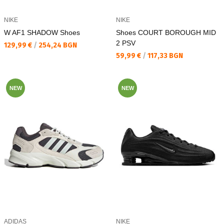
NIKE
NIKE
W AF1 SHADOW Shoes
Shoes COURT BOROUGH MID
2 PSV
Текуща цена:
129,99 €
/
254,24 BGN
Текуща цена:
59,99 €
/
117,33 BGN
NEW
NEW
ADIDAS
NIKE