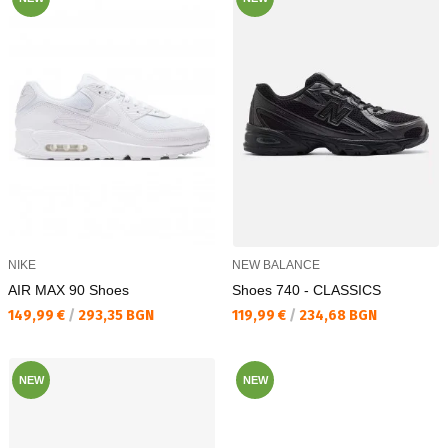
NIKE
NEW BALANCE
AIR MAX 90 Shoes
Shoes 740 - CLASSICS
Текуща цена:
Текуща цена:
149,99 €
/
293,35 BGN
119,99 €
/
234,68 BGN
NEW
NEW