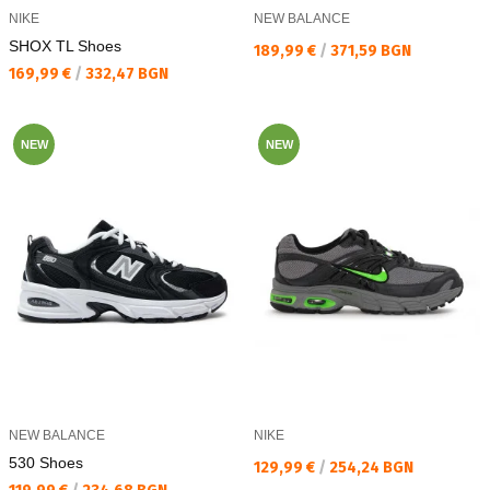
NIKE
NEW BALANCE
SHOX TL Shoes
Текуща цена:
189,99 €
/
371,59 BGN
Текуща цена:
169,99 €
/
332,47 BGN
NEW
NEW
NEW BALANCE
NIKE
530 Shoes
Текуща цена:
129,99 €
/
254,24 BGN
Текуща цена: