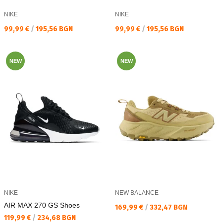
NIKE
NIKE
Текуща цена:
Текуща цена:
99,99 €
/
195,56 BGN
99,99 €
/
195,56 BGN
NEW
NEW
NIKE
NEW BALANCE
AIR MAX 270 GS Shoes
Текуща цена:
169,99 €
/
332,47 BGN
Текуща цена:
119,99 €
/
234,68 BGN