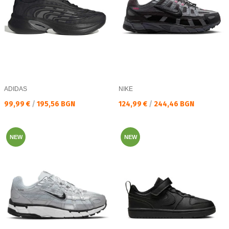
ADIDAS
NIKE
Текуща цена:
Текуща цена:
99,99 €
/
195,56 BGN
124,99 €
/
244,46 BGN
NEW
NEW