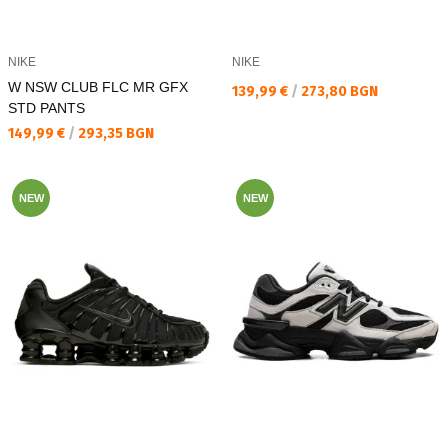
NIKE
NIKE
W NSW CLUB FLC MR GFX
Текуща цена:
139,99 €
/
273,80 BGN
STD PANTS
Текуща цена:
149,99 €
/
293,35 BGN
NEW
NEW