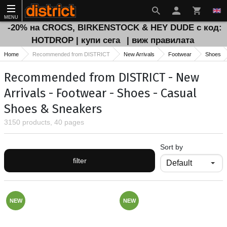
MENU
-20% на CROCS, BIRKENSTOCK & HEY DUDE с код:
HOTDROP | купи сега
| виж правилата
Home
Recommended from DISTRICT
New Arrivals
Footwear
Shoes
Recommended from DISTRICT - New
Arrivals - Footwear - Shoes - Casual
Shoes & Sneakers
3150 products, 40 pages
Sort by
filter
NEW
NEW