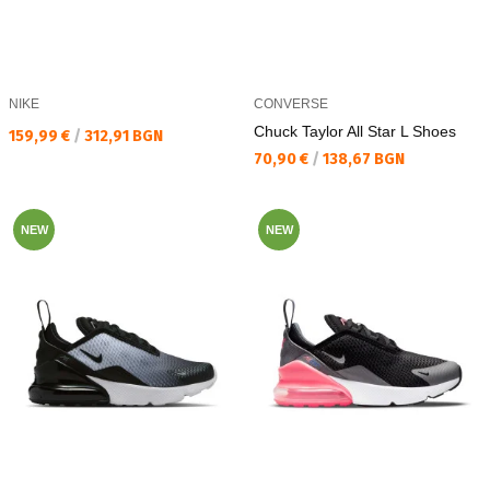
NIKE
CONVERSE
Chuck Taylor All Star L Shoes
Текуща цена:
159,99 €
/
312,91 BGN
Текуща цена:
70,90 €
/
138,67 BGN
NEW
NEW