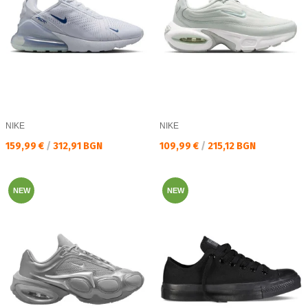
NIKE
NIKE
Текуща цена:
Текуща цена:
159,99 €
/
312,91 BGN
109,99 €
/
215,12 BGN
NEW
NEW