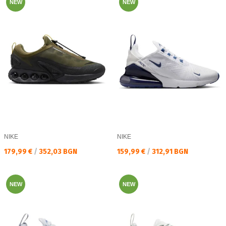
NEW
NEW
NIKE
NIKE
Текуща цена:
Текуща цена:
179,99 €
/
352,03 BGN
159,99 €
/
312,91 BGN
NEW
NEW