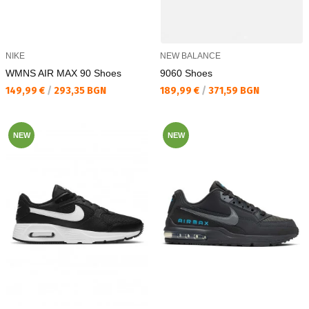
NIKE
NEW BALANCE
WMNS AIR MAX 90 Shoes
9060 Shoes
Текуща цена:
Текуща цена:
149,99 €
/
293,35 BGN
189,99 €
/
371,59 BGN
NEW
NEW