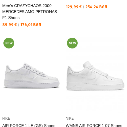
Men's CRAZYCHAOS 2000
Текуща цена:
129,99 €
/
254,24 BGN
MERCEDES AMG PETRONAS
F1 Shoes
Текуща цена:
89,99 €
/
176,01 BGN
NEW
NEW
NIKE
NIKE
AIR FORCE 1 LE (GS) Shoes
WMNS AIR FORCE 1 07 Shoes