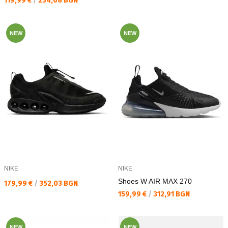
119,99 €
/
234,68 BGN
NEW
NEW
NIKE
NIKE
Shoes W AIR MAX 270
Текуща цена:
179,99 €
/
352,03 BGN
Текуща цена:
159,99 €
/
312,91 BGN
NEW
NEW