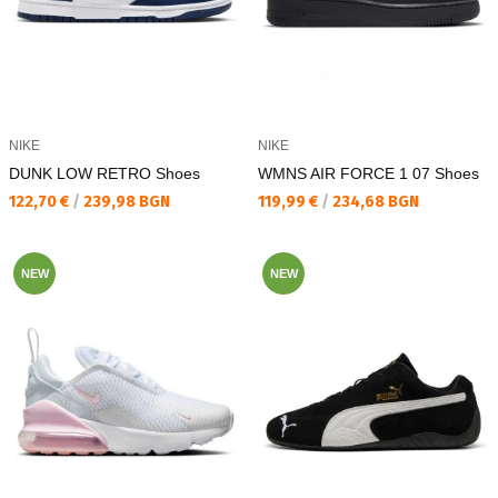
NIKE
NIKE
DUNK LOW RETRO Shoes
WMNS AIR FORCE 1 07 Shoes
Текуща цена:
Текуща цена:
122,70 €
/
239,98 BGN
119,99 €
/
234,68 BGN
NEW
NEW