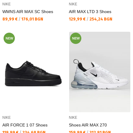
NIKE
NIKE
WMNS AIR MAX SC Shoes
AIR MAX LTD 3 Shoes
Текуща цена:
Текуща цена:
89,99 €
/
176,01 BGN
129,99 €
/
254,24 BGN
NEW
NEW
NIKE
NIKE
AIR FORCE 1 07 Shoes
Shoes AIR MAX 270
Текуща цена:
Текуща цена:
119,99 €
/
234,68 BGN
159,99 €
/
312,91 BGN