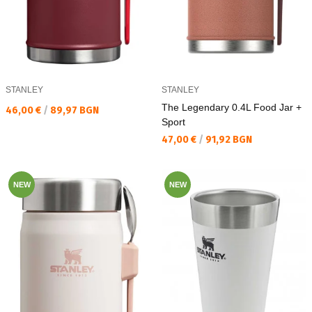
STANLEY
STANLEY
The Legendary 0.4L Food Jar +
Текуща цена:
46,00 €
/
89,97 BGN
Sport
Текуща цена:
47,00 €
/
91,92 BGN
NEW
NEW