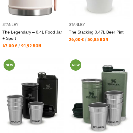
STANLEY
STANLEY
The Legendary – 0.4L Food Jar
The Stacking 0.47L Beer Pint
+ Sport
Текуща цена:
26,00 €
/
50,85 BGN
Текуща цена:
47,00 €
/
91,92 BGN
NEW
NEW