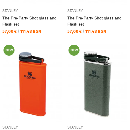
STANLEY
STANLEY
The Pre-Party Shot glass and
The Pre-Party Shot glass and
Flask set
Flask set
Текуща цена:
Текуща цена:
57,00 €
/
111,48 BGN
57,00 €
/
111,48 BGN
NEW
NEW
STANLEY
STANLEY