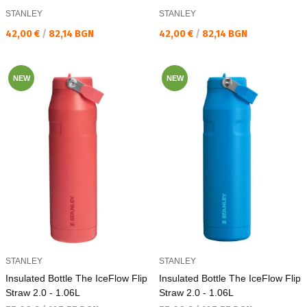
STANLEY
STANLEY
Текуща цена:
Текуща цена:
42,00 €
/
82,14 BGN
42,00 €
/
82,14 BGN
NEW
NEW
STANLEY
STANLEY
Insulated Bottle The IceFlow Flip
Insulated Bottle The IceFlow Flip
Straw 2.0 - 1.06L
Straw 2.0 - 1.06L