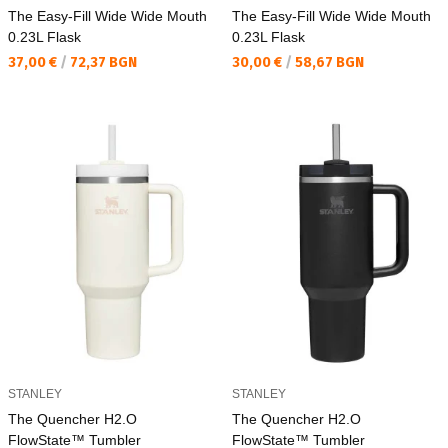
The Easy-Fill Wide Wide Mouth
The Easy-Fill Wide Wide Mouth
0.23L Flask
0.23L Flask
Текуща цена:
Текуща цена:
37,00 €
/
72,37 BGN
30,00 €
/
58,67 BGN
STANLEY
STANLEY
The Quencher H2.O
The Quencher H2.O
FlowState™ Tumbler
FlowState™ Tumbler