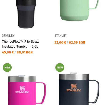
STANLEY
STANLEY
The IceFlow™ Flip Straw
Текуща цена:
32,00 €
/
62,59 BGN
Insulated Tumbler - 0.6L
Текуща цена:
45,00 €
/
88,01 BGN
NEW
NEW