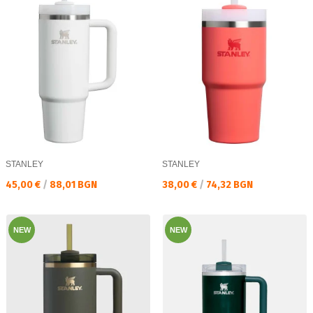
STANLEY
STANLEY
Текуща цена:
Текуща цена:
45,00 €
/
88,01 BGN
38,00 €
/
74,32 BGN
NEW
NEW