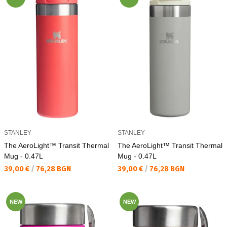
STANLEY
STANLEY
The AeroLight™ Transit Thermal
The AeroLight™ Transit Thermal
Mug - 0.47L
Mug - 0.47L
Текуща цена:
Текуща цена:
39,00 €
/
76,28 BGN
39,00 €
/
76,28 BGN
NEW
NEW