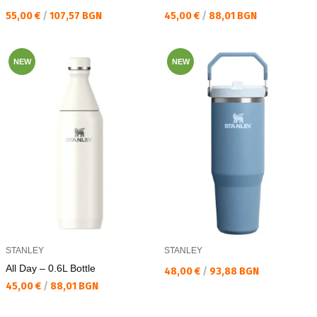
Текуща цена:
Текуща цена:
55,00 €
/
107,57 BGN
45,00 €
/
88,01 BGN
NEW
NEW
STANLEY
STANLEY
All Day – 0.6L Bottle
Текуща цена:
48,00 €
/
93,88 BGN
Текуща цена:
45,00 €
/
88,01 BGN