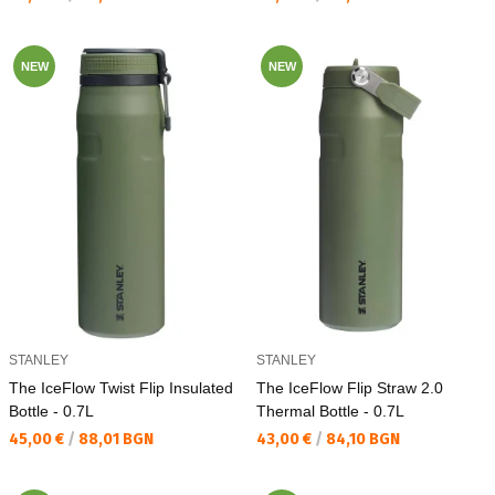
NEW
NEW
STANLEY
STANLEY
The IceFlow Twist Flip Insulated
The IceFlow Flip Straw 2.0
Bottle - 0.7L
Thermal Bottle - 0.7L
Текуща цена:
Текуща цена:
45,00 €
/
88,01 BGN
43,00 €
/
84,10 BGN