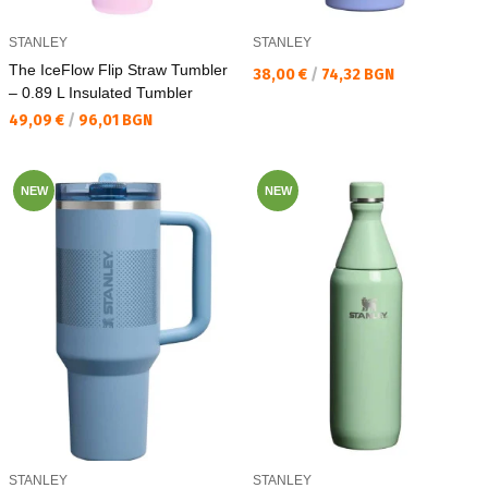
STANLEY
STANLEY
The IceFlow Flip Straw Tumbler
Текуща цена:
38,00 €
/
74,32 BGN
– 0.89 L Insulated Tumbler
Текуща цена:
49,09 €
/
96,01 BGN
NEW
NEW
STANLEY
STANLEY