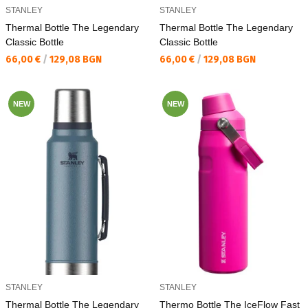
STANLEY
STANLEY
Thermal Bottle The Legendary
Thermal Bottle The Legendary
Classic Bottle
Classic Bottle
Текуща цена:
Текуща цена:
66,00 €
/
129,08 BGN
66,00 €
/
129,08 BGN
NEW
NEW
STANLEY
STANLEY
Thermal Bottle The Legendary
Thermo Bottle The IceFlow Fast