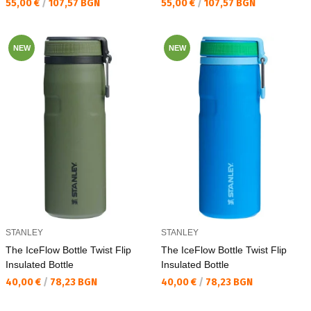
Текуща цена:
Текуща цена:
55,00 €
/
107,57 BGN
55,00 €
/
107,57 BGN
NEW
NEW
STANLEY
STANLEY
The IceFlow Bottle Twist Flip
The IceFlow Bottle Twist Flip
Insulated Bottle
Insulated Bottle
Текуща цена:
Текуща цена:
40,00 €
/
78,23 BGN
40,00 €
/
78,23 BGN