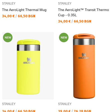
STANLEY
STANLEY
The AeroLight Thermal Mug
The AeroLight™ Transit Thermo
Cup - 0.35L
Текуща цена:
34,00 €
/
66,50 BGN
Текуща цена:
34,00 €
/
66,50 BGN
NEW
NEW
STANLEY
STANLEY
Текуща цена:
Текуща цена:
34,00 €
/
66,50 BGN
39,00 €
/
76,28 BGN