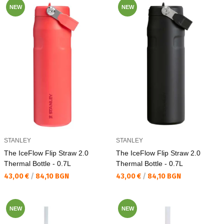
NEW
NEW
STANLEY
STANLEY
The IceFlow Flip Straw 2.0
The IceFlow Flip Straw 2.0
Thermal Bottle - 0.7L
Thermal Bottle - 0.7L
Текуща цена:
Текуща цена:
43,00 €
/
84,10 BGN
43,00 €
/
84,10 BGN
NEW
NEW