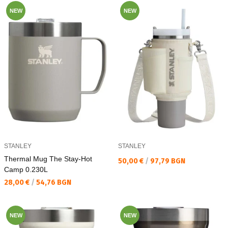
NEW
NEW
STANLEY
STANLEY
Thermal Mug The Stay-Hot
Текуща цена:
50,00 €
/
97,79 BGN
Camp 0.230L
Текуща цена:
28,00 €
/
54,76 BGN
NEW
NEW