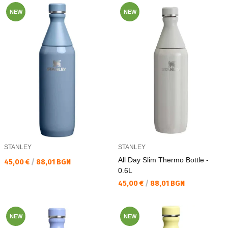
NEW
NEW
STANLEY
STANLEY
All Day Slim Thermo Bottle -
Текуща цена:
45,00 €
/
88,01 BGN
0.6L
Текуща цена:
45,00 €
/
88,01 BGN
NEW
NEW