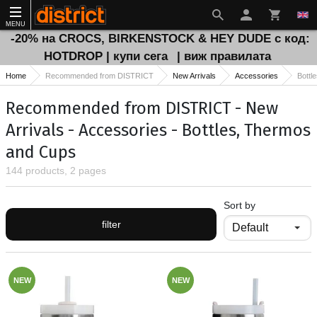
MENU
-20% на CROCS, BIRKENSTOCK & HEY DUDE с код:
HOTDROP | купи сега
| виж правилата
Home
Recommended from DISTRICT
New Arrivals
Accessories
Bottl
Recommended from DISTRICT - New
Arrivals - Accessories - Bottles, Thermos
and Cups
144 products, 2 pages
Sort by
filter
NEW
NEW