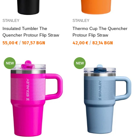
STANLEY
STANLEY
Insulated Tumbler The
Thermo Cup The Quencher
Quencher Protour Flip Straw
Protour Flip Straw
Текуща цена:
Текуща цена:
55,00 €
/
107,57 BGN
42,00 €
/
82,14 BGN
NEW
NEW