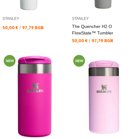
STANLEY
STANLEY
The Quencher H2.O
Текуща цена:
50,00 €
/
97,79 BGN
FlowState™ Tumbler
Текуща цена:
50,00 €
/
97,79 BGN
NEW
NEW