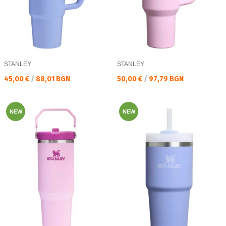
STANLEY
STANLEY
Текуща цена:
Текуща цена:
45,00 €
/
88,01 BGN
50,00 €
/
97,79 BGN
NEW
NEW