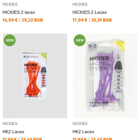
HICKIES
HICKIES
HICKIES 2 laces
HICKIES 2 Laces
Текуща цена:
Текуща цена:
14,99 €
/
29,32 BGN
17,99 €
/
35,19 BGN
NEW
NEW
HICKIES
HICKIES
HK2 Laces
HK2 Laces
Текуща цена:
Текуща цена:
11,99 €
/
23,45 BGN
11,99 €
/
23,45 BGN