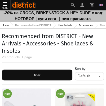
MENU
-20% на CROCS, BIRKENSTOCK & HEY DUDE с код:
HOTDROP | купи сега
| виж правилата
Home
Recommended from DISTRICT
New Arrivals
Accessories
Shoe 
Recommended from DISTRICT - New
Arrivals - Accessories - Shoe laces &
Insoles
28 products, 1 page
Sort by
filter
NEW
NEW