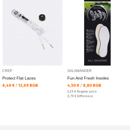
CREP
SALAMANDER
Protect Flat Laces
Fun And Fresh Insoles
Текуща цена:
Текуща цена:
6,49 €
/
12,69 BGN
4,50 €
/
8,80 BGN
Regular price:
5,29 €
Regular price
Спестявате:
0,79 €
Difference