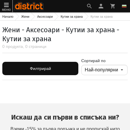
МЕНЮ
Начало
Жени
Аксесоари
Кутии за храна
Кутии за храна
Жени - Аксесоари - Кутии за храна -
Кутии за храна
0 продукта, 0 страници
Сортирай по
Филтрирай
Искаш да си първи в списъка ни?
Вземи -15% за първа поръчка и не пропускай нито