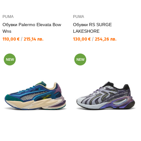
PUMA
PUMA
Обувки Palermo Elevata Bow
Обувки RS SURGE
Wns
LAKESHORE
Текуща цена:
Текуща цена:
110,00 €
/
215,14 лв.
130,00 €
/
254,26 лв.
NEW
NEW