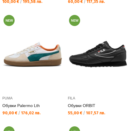
Текуща цена:
Текуща цена:
100,00 €
/
195,58 лв.
60,00 €
/
117,35 лв.
NEW
NEW
PUMA
FILA
Обувки Palermo Lth
Обувки ORBIT
Текуща цена:
Текуща цена:
90,00 €
/
176,02 лв.
55,00 €
/
107,57 лв.