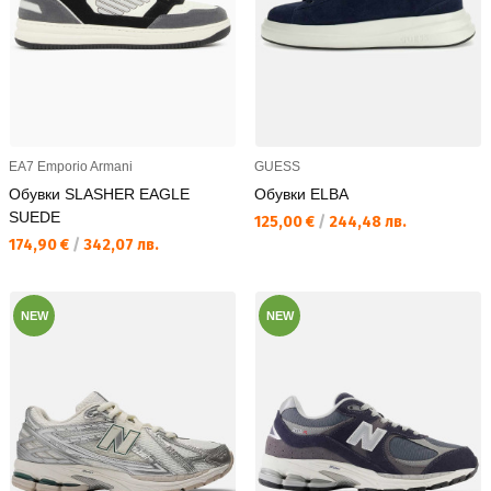
EA7 Emporio Armani
GUESS
Обувки SLASHER EAGLE
Обувки ELBA
SUEDE
Текуща цена:
125,00 €
/
244,48 лв.
Текуща цена:
174,90 €
/
342,07 лв.
NEW
NEW