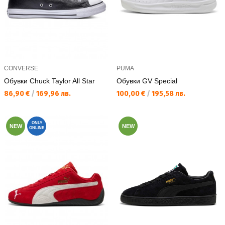
CONVERSE
PUMA
Обувки Chuck Taylor All Star
Обувки GV Special
Текуща цена:
Текуща цена:
86,90 €
/
169,96 лв.
100,00 €
/
195,58 лв.
ONLY
NEW
NEW
ONLINE