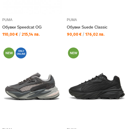
PUMA
PUMA
Обувки Speedcat OG
Обувки Suede Classic
Текуща цена:
Текуща цена:
110,00 €
/
215,14 лв.
90,00 €
/
176,02 лв.
ONLY
NEW
NEW
ONLINE