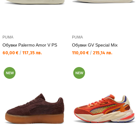
PUMA
PUMA
Обувки Palermo Amor V PS
Обувки GV Special Mix
Текуща цена:
Текуща цена:
60,00 €
/
117,35 лв.
110,00 €
/
215,14 лв.
NEW
NEW