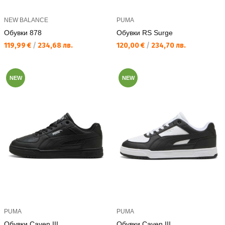
NEW BALANCE
PUMA
Обувки 878
Обувки RS Surge
Текуща цена:
Текуща цена:
119,99 €
/
234,68 лв.
120,00 €
/
234,70 лв.
NEW
NEW
PUMA
PUMA
Обувки Caven III
Обувки Caven III