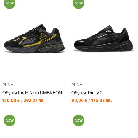
NEW
NEW
PUMA
PUMA
Обувки Fade Nitro UMBREON
Обувки Trinity 2
Текуща цена:
Текуща цена:
150,00 €
/
293,37 лв.
90,00 €
/
176,02 лв.
NEW
NEW