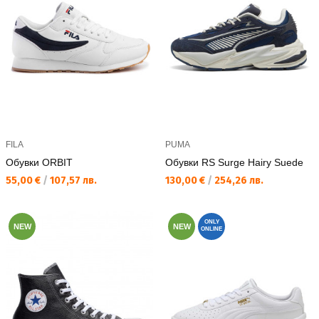
FILA
PUMA
Обувки ORBIT
Обувки RS Surge Hairy Suede
Текуща цена:
Текуща цена:
55,00 €
/
107,57 лв.
130,00 €
/
254,26 лв.
ONLY
NEW
NEW
ONLINE