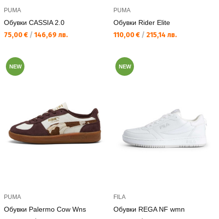
PUMA
PUMA
Обувки CASSIA 2.0
Обувки Rider Elite
Текуща цена:
Текуща цена:
75,00 €
/
146,69 лв.
110,00 €
/
215,14 лв.
NEW
NEW
PUMA
FILA
Обувки Palermo Cow Wns
Обувки REGA NF wmn