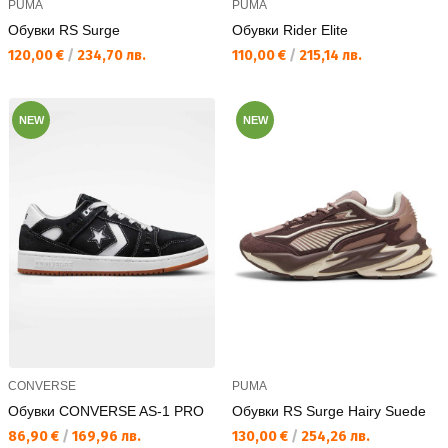
PUMA
PUMA
Обувки RS Surge
Обувки Rider Elite
Текуща цена:
Текуща цена:
120,00 €
/
234,70 лв.
110,00 €
/
215,14 лв.
NEW
NEW
CONVERSE
PUMA
Обувки CONVERSE AS-1 PRO
Обувки RS Surge Hairy Suede
Текуща цена:
Текуща цена:
86,90 €
/
169,96 лв.
130,00 €
/
254,26 лв.