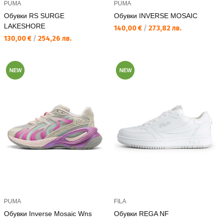
PUMA
PUMA
Обувки RS SURGE
Обувки INVERSE MOSAIC
LAKESHORE
Текуща цена:
140,00 €
/
273,82 лв.
Текуща цена:
130,00 €
/
254,26 лв.
NEW
NEW
PUMA
FILA
Обувки Inverse Mosaic Wns
Обувки REGA NF