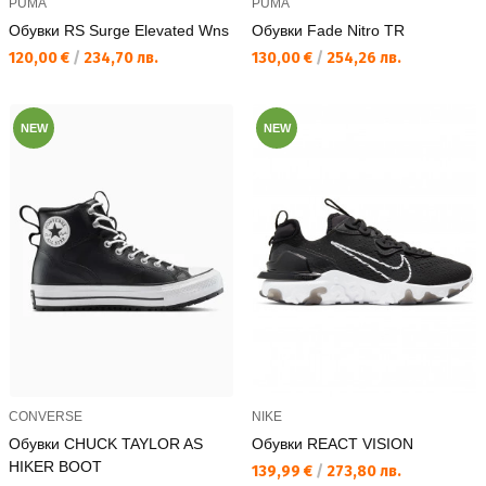
PUMA
PUMA
Обувки RS Surge Elevated Wns
Обувки Fade Nitro TR
Текуща цена:
Текуща цена:
120,00 €
/
234,70 лв.
130,00 €
/
254,26 лв.
NEW
NEW
CONVERSE
NIKE
Обувки CHUCK TAYLOR AS
Обувки REACT VISION
HIKER BOOT
Текуща цена:
139,99 €
/
273,80 лв.