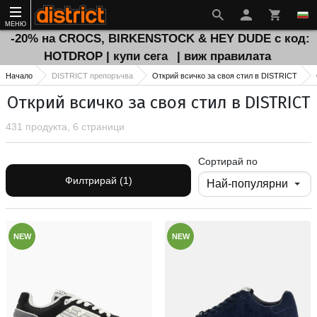
МЕНЮ
-20% на CROCS, BIRKENSTOCK & HEY DUDE с код:
HOTDROP | купи сега
| виж правилата
Начало
DISTRICT препоръчва
Открий всичко за своя стил в DISTRICT
Открий всичко за своя стил в DISTRICT
431 продукта, 6 страници
Сортирай по
Филтрирай (1)
NEW
NEW