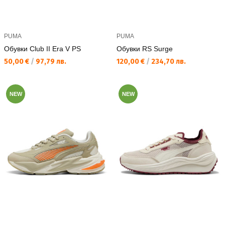
PUMA
PUMA
Обувки Club II Era V PS
Обувки RS Surge
Текуща цена:
Текуща цена:
50,00 €
/
97,79 лв.
120,00 €
/
234,70 лв.
NEW
NEW