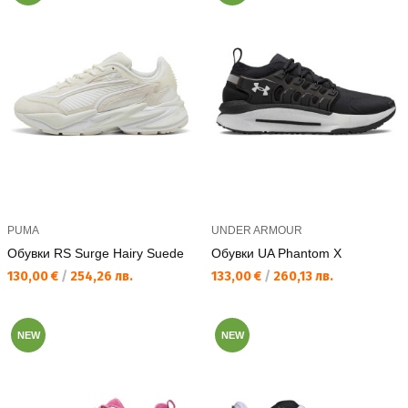
PUMA
UNDER ARMOUR
Обувки RS Surge Hairy Suede
Обувки UA Phantom X
Текуща цена:
Текуща цена:
130,00 €
/
254,26 лв.
133,00 €
/
260,13 лв.
NEW
NEW