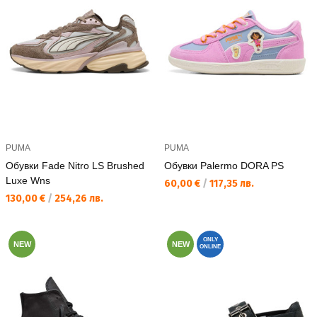
PUMA
PUMA
Обувки Fade Nitro LS Brushed
Обувки Palermo DORA PS
Luxe Wns
Текуща цена:
60,00 €
/
117,35 лв.
Текуща цена:
130,00 €
/
254,26 лв.
ONLY
NEW
NEW
ONLINE