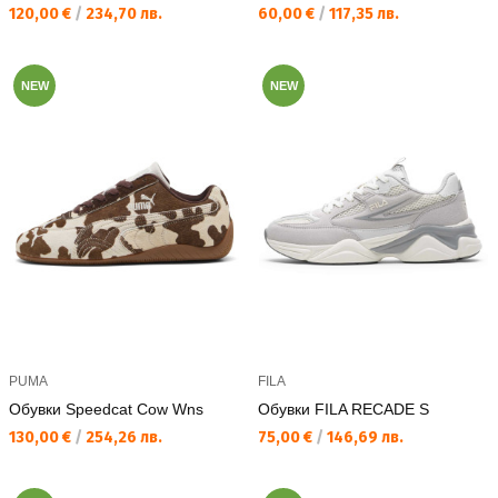
Текуща цена:
Текуща цена:
120,00 €
/
234,70 лв.
60,00 €
/
117,35 лв.
NEW
NEW
PUMA
FILA
Обувки Speedcat Cow Wns
Обувки FILA RECADE S
Текуща цена:
Текуща цена:
130,00 €
/
254,26 лв.
75,00 €
/
146,69 лв.