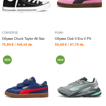
CONVERSE
PUMA
Обувки Chuck Taylor All Star
Обувки Club II Era V PS
Текуща цена:
Текуща цена:
75,90 €
/
148,45 лв.
50,00 €
/
97,79 лв.
NEW
NEW