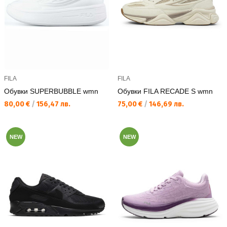
FILA
FILA
Обувки SUPERBUBBLE wmn
Обувки FILA RECADE S wmn
Текуща цена:
Текуща цена:
80,00 €
/
156,47 лв.
75,00 €
/
146,69 лв.
NEW
NEW