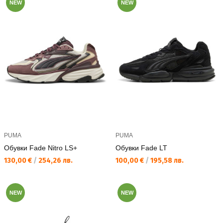
NEW
NEW
PUMA
PUMA
Обувки Fade Nitro LS+
Обувки Fade LT
Текуща цена:
Текуща цена:
130,00 €
/
254,26 лв.
100,00 €
/
195,58 лв.
NEW
NEW