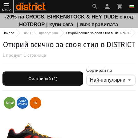
МЕНЮ
-20% на CROCS, BIRKENSTOCK & HEY DUDE с код:
HOTDROP | купи сега
| виж правилата
Начало
DISTRICT препоръчва
Открий всичко за своя стил в DISTRICT
Открий всичко за своя стил в DISTRICT
1 продукт, 1 страница
Сортирай по
Филтрирай (1)
ONLY
NEW
%
ONLINE