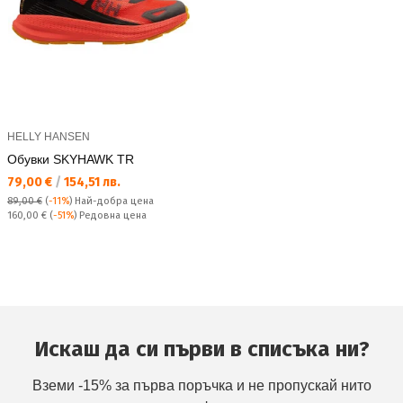
HELLY HANSEN
Обувки SKYHAWK TR
Текуща цена:
79,00 €
/
154,51 лв.
89,00 €
(
-11%
)
Най-добра цена
Редовна цена:
160,00 €
(
-51%
) Редовна цена
Искаш да си първи в списъка ни?
Вземи -15% за първа поръчка и не пропускай нито