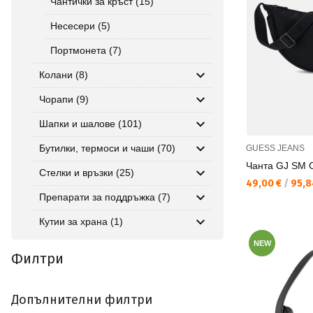
Чантички за кръст (15)
Несесери (5)
Портмонета (7)
Колани (8)
Чорапи (9)
Шапки и шалове (101)
Бутилки, термоси и чаши (70)
GUESS JEANS
Чанта GJ SM
Стелки и връзки (25)
Текуща цена:
49,00 €
/
95,8
Препарати за поддръжка (7)
Кутии за храна (1)
NEW
Филтри
Допълнителни филтри