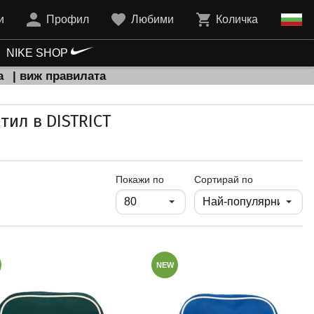
и
Профил
Любими
Количка
NIKE SHOP
а
| виж правилата
тил в DISTRICT
продукти на страница
Покажи по
Сортирай по
NEW