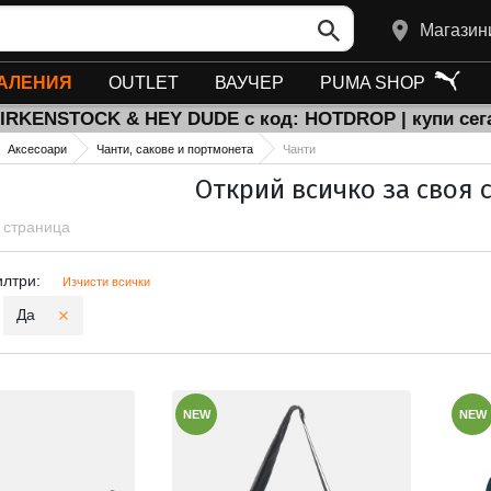
Магазин
АЛЕНИЯ
OUTLET
ВАУЧЕР
PUMA SHOP
BIRKENSTOCK & HEY DUDE с код: HOTDROP | купи сег
Аксесоари
Чанти, сакове и портмонета
Чанти
Открий всичко за своя с
1 страница
и филтри
илтри:
Изчисти всички
Да
NEW
NEW