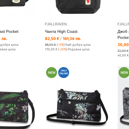
FJALLRAVEN
FJALL
ast Pocket
Чанта High Coast
Джоб з
Pocke
Текуща цена:
 лв.
82,50 €
/
161,36 лв.
Текущ
30,00
-добра цена
88,00 €
(
-6%
)
Най-добра цена
Редовна цена:
довна цена
110,00 €
(
-25%
) Редовна цена
32,00 €
Редовн
40,00 
ONLY
NEW
NEW
ONLINE