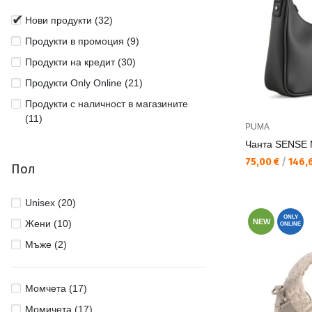
Нови продукти (32)
Продукти в промоция (9)
Продукти на кредит (30)
Продукти Only Online (21)
Продукти с наличност в магазините
(11)
PUMA
Чанта SENSE M
Текуща цена:
75,00 €
/
146,6
Пол
Unisex (20)
ONLY
NEW
Жени (10)
ONLINE
Мъже (2)
Момчета (17)
Момичета (17)