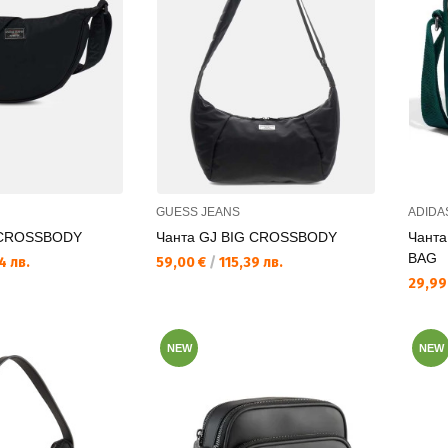
GUESS JEANS
ADIDA
 CROSSBODY
Чанта GJ BIG CROSSBODY
Чанта
BAG
Текуща цена:
4 лв.
59,00 €
/
115,39 лв.
Текущ
29,99
NEW
NEW