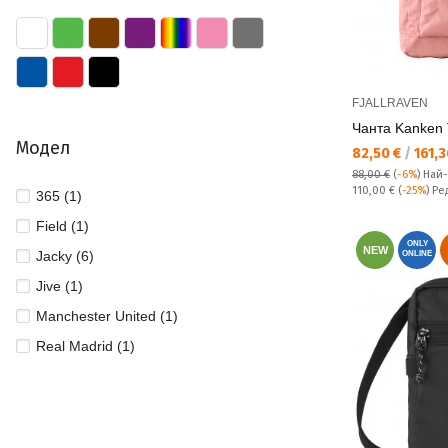
FJALLRAVEN
Чанта Kаnken 
Модел
Текуща цена:
82,50 €
/
161,3
88,00 €
(
-6%
)
Най
Редовна цена:
110,00 €
(
-25%
) Р
365 (1)
Field (1)
ONLY
NEW
Jacky (6)
ONLINE
Jive (1)
Manchester United (1)
Real Madrid (1)