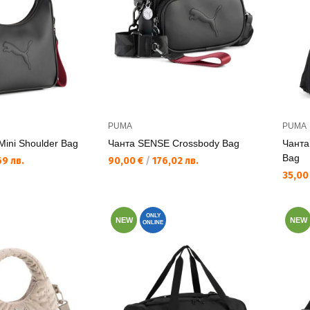
PUMA
PUMA
ini Shoulder Bag
Чанта SENSE Crossbody Bag
Чанта
Bag
Текуща цена:
9 лв.
90,00 €
/
176,02 лв.
Текущ
35,00
ONLY
NEW
NEW
ONLINE