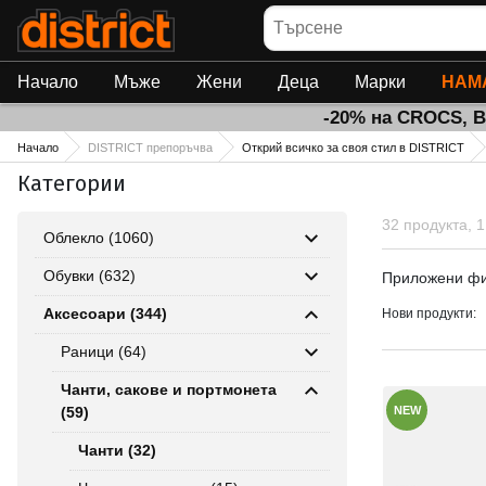
Търсене
Начало
Мъже
Жени
Деца
Марки
НАМ
-20% на CROCS, 
Начало
DISTRICT препоръчва
Открий всичко за своя стил в DISTRICT
Категории
32 продукта, 
Облекло (1060)
Приложен
Обувки (632)
Приложени ф
Аксесоари (344)
Нови продукти:
Раници (64)
Чанти, сакове и портмонета
(59)
NEW
Чанти (32)