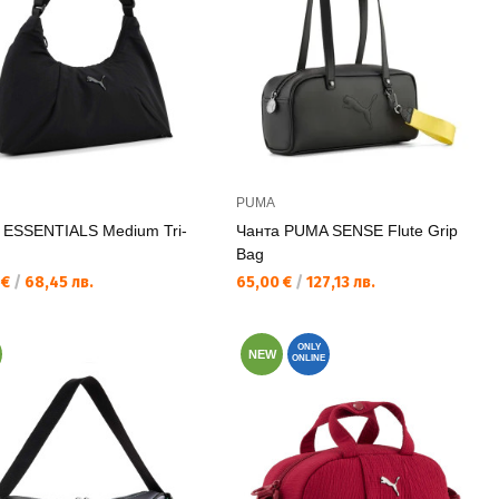
PUMA
 ESSENTIALS Medium Tri-
Чанта PUMA SENSE Flute Grip
Bag
а цена:
Текуща цена:
 €
/
68,45 лв.
65,00 €
/
127,13 лв.
ONLY
NEW
ONLINE