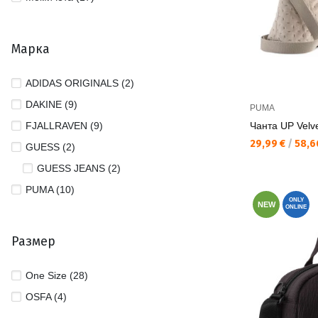
Марка
ADIDAS ORIGINALS (2)
DAKINE (9)
PUMA
FJALLRAVEN (9)
Чанта UP Velve
Текуща цена:
29,99 €
/
58,6
GUESS (2)
GUESS JEANS (2)
PUMA (10)
ONLY
NEW
ONLINE
Размер
One Size (28)
OSFA (4)