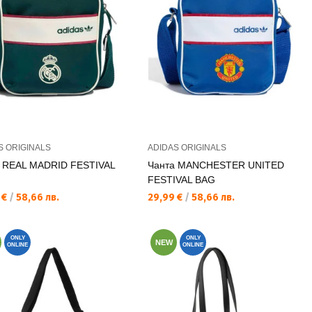
S ORIGINALS
ADIDAS ORIGINALS
 REAL MADRID FESTIVAL
Чанта MANCHESTER UNITED
FESTIVAL BAG
а цена:
Текуща цена:
 €
/
58,66 лв.
29,99 €
/
58,66 лв.
ONLY
ONLY
NEW
ONLINE
ONLINE