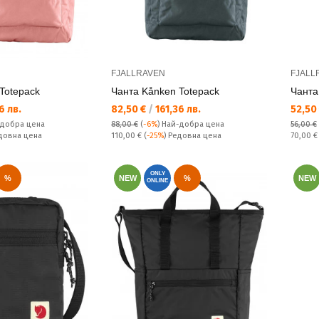
FJALLRAVEN
FJALL
Totepack
Чанта Kånken Totepack
Чанта
Текуща цена:
Текущ
6 лв.
82,50 €
/
161,36 лв.
52,50
-добра цена
88,00 €
(
-6%
)
Най-добра цена
56,00 €
Редовна цена:
Редовн
едовна цена
110,00 €
(
-25%
) Редовна цена
70,00 
ONLY
%
NEW
%
NEW
ONLINE