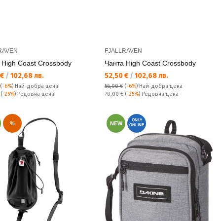
RAVEN
FJALLRAVEN
 High Coast Crossbody
Чанта High Coast Crossbody
а цена:
Текуща цена:
 €
/
102,68 лв.
52,50 €
/
102,68 лв.
(
-6%
)
Най-добра цена
56,00 €
(
-6%
)
Най-добра цена
а цена:
Редовна цена:
€
(
-25%
) Редовна цена
70,00 €
(
-25%
) Редовна цена
ONLY
%
NEW
ONLINE