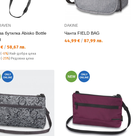
RAVEN
DAKINE
а бутилка Abisko Bottle
Чанта FIELD BAG
t
Текуща цена:
44,99 €
/
87,99 лв.
а цена:
 €
/
58,67 лв.
(
-6%
)
Най-добра цена
а цена:
€
(
-25%
) Редовна цена
ONLY
ONLY
NEW
ONLINE
ONLINE