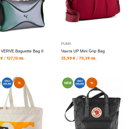
PUMA
 VERVE Baguette Bag II
Чанта UP Mini Grip Bag
а цена:
Текуща цена:
 €
/
127,13 лв.
35,99 €
/
70,39 лв.
ONLY
ONLY
%
NEW
%
ONLINE
ONLINE