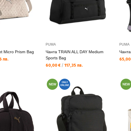
PUMA
PUMA
t Micro Prism Bag
Чанта TRAIN ALL DAY Medium
Чанта
Sports Bag
Текущ
6 лв.
65,00
Текуща цена:
60,00 €
/
117,35 лв.
ONLY
NEW
NEW
ONLINE