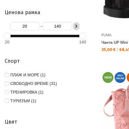
Ценова рамка
-
PUMA
20
140
Чанта UP Mini
Текуща цена:
35,00 €
/
68,45
Спорт
ПЛАЖ И МОРЕ (1)
ONLY
NEW
ONLINE
СВОБОДНО ВРЕМЕ (31)
ТРЕНИРОВКА (1)
ТУРИЗЪМ (1)
Цвят