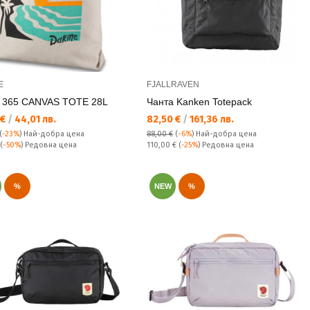
E
FJALLRAVEN
 365 CANVAS TOTE 28L
Чанта Kanken Totepack
а цена:
Текуща цена:
 €
/
44,01 лв.
82,50 €
/
161,36 лв.
(
-23%
)
Най-добра цена
88,00 €
(
-6%
)
Най-добра цена
а цена:
Редовна цена:
(
-50%
) Редовна цена
110,00 €
(
-25%
) Редовна цена
%
NEW
%