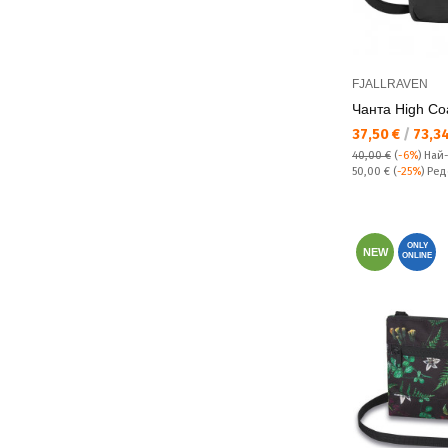
FJALLRAVEN
Чанта High Co
Текуща цена:
37,50 €
/
73,34
40,00 €
(
-6%
)
Най
Редовна цена:
50,00 €
(
-25%
) Ре
ONLY
NEW
ONLINE