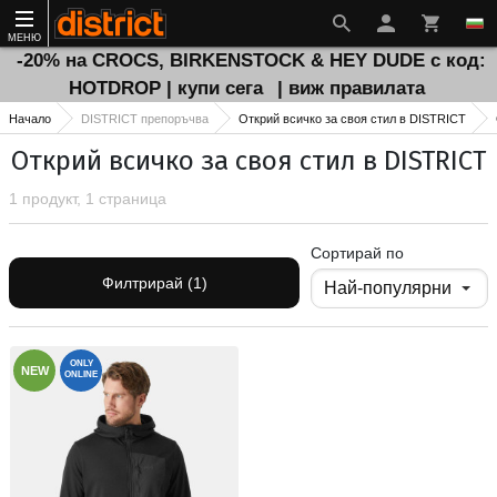
МЕНЮ
-20% на CROCS, BIRKENSTOCK & HEY DUDE с код:
HOTDROP | купи сега
| виж правилата
Начало
DISTRICT препоръчва
Открий всичко за своя стил в DISTRICT
Открий всичко за своя стил в DISTRICT
1 продукт, 1 страница
Сортирай по
Филтрирай (1)
ONLY
NEW
ONLINE