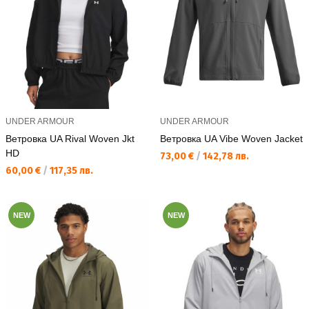
UNDER ARMOUR
UNDER ARMOUR
Ветровка UA Rival Woven Jkt
Ветровка UA Vibe Woven Jacket
HD
Текуща цена:
73,00 €
/
142,78 лв.
Текуща цена:
60,00 €
/
117,35 лв.
NEW
NEW