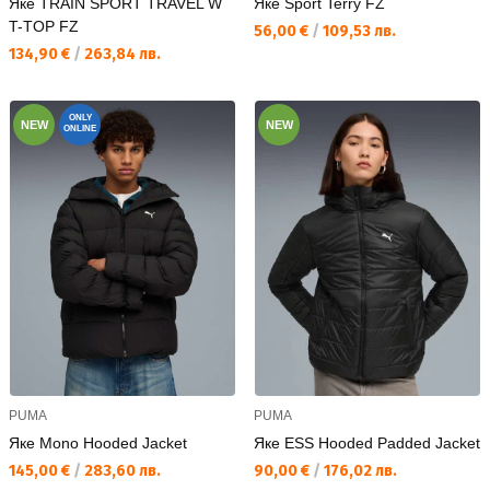
Яке TRAIN SPORT TRAVEL W
Яке Sport Terry FZ
T-TOP FZ
Текуща цена:
56,00 €
/
109,53 лв.
Текуща цена:
134,90 €
/
263,84 лв.
ONLY
NEW
NEW
ONLINE
PUMA
PUMA
Яке Mono Hooded Jacket
Яке ESS Hooded Padded Jacket
Текуща цена:
Текуща цена:
145,00 €
/
283,60 лв.
90,00 €
/
176,02 лв.