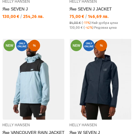
HELLY HANSEN
HELLY HANSEN
Яке SEVEN J
Яке SEVEN J JACKET
Текуща цена:
Текуща цена:
130,00 €
/
254,26 лв.
75,00 €
/
146,69 лв.
84,00 €
(
-11%
)
Най-добра цена
Редовна цена:
130,00 €
(
-42%
) Редовна цена
ONLY
ONLY
NEW
%
NEW
%
ONLINE
ONLINE
HELLY HANSEN
HELLY HANSEN
Яке VANCOUVER RAIN JACKET
Яке W SEVEN J