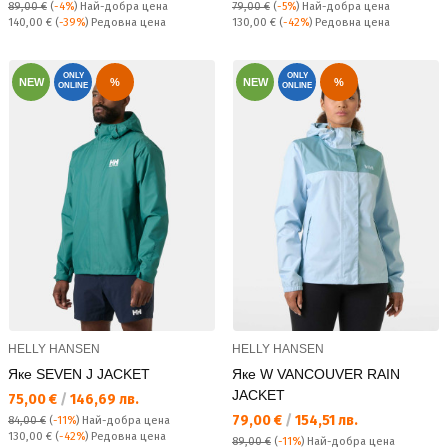
89,00 €
(
-4%
)
Най-добра цена
79,00 €
(
-5%
)
Най-добра цена
Редовна цена:
Редовна цена:
140,00 €
(
-39%
) Редовна цена
130,00 €
(
-42%
) Редовна цена
ONLY
ONLY
NEW
%
NEW
%
ONLINE
ONLINE
HELLY HANSEN
HELLY HANSEN
Яке SEVEN J JACKET
Яке W VANCOUVER RAIN
JACKET
Текуща цена:
75,00 €
/
146,69 лв.
Текуща цена:
79,00 €
/
154,51 лв.
84,00 €
(
-11%
)
Най-добра цена
Редовна цена:
130,00 €
(
-42%
) Редовна цена
89,00 €
(
-11%
)
Най-добра цена