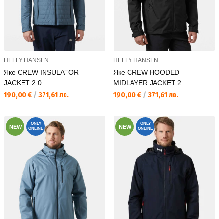
HELLY HANSEN
HELLY HANSEN
Яке CREW INSULATOR
Яке CREW HOODED
JACKET 2.0
MIDLAYER JACKET 2
Текуща цена:
Текуща цена:
190,00 €
/
371,61 лв.
190,00 €
/
371,61 лв.
ONLY
ONLY
NEW
NEW
ONLINE
ONLINE