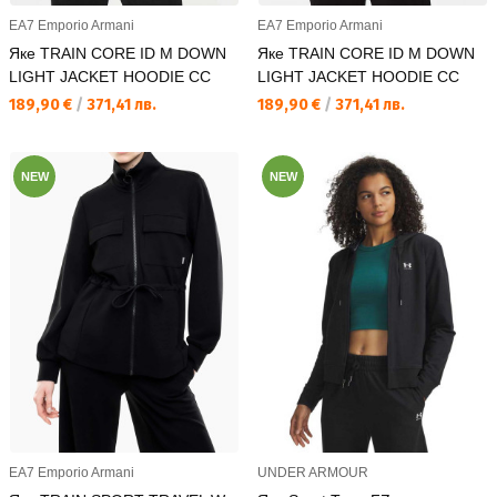
EA7 Emporio Armani
EA7 Emporio Armani
Яке TRAIN CORE ID M DOWN
Яке TRAIN CORE ID M DOWN
LIGHT JACKET HOODIE CC
LIGHT JACKET HOODIE CC
Текуща цена:
Текуща цена:
189,90 €
/
371,41 лв.
189,90 €
/
371,41 лв.
NEW
NEW
EA7 Emporio Armani
UNDER ARMOUR