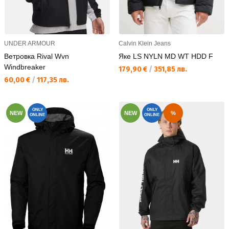
UNDER ARMOUR
Calvin Klein Jeans
Ветровка Rival Wvn
Яке LS NYLN MD WT HDD F
Windbreaker
Текуща цена:
179,90 €
/
351,85 лв.
Текуща цена:
60,00 €
/
117,35 лв.
ONLY
ONLY
NEW
NEW
%
ONLINE
ONLINE