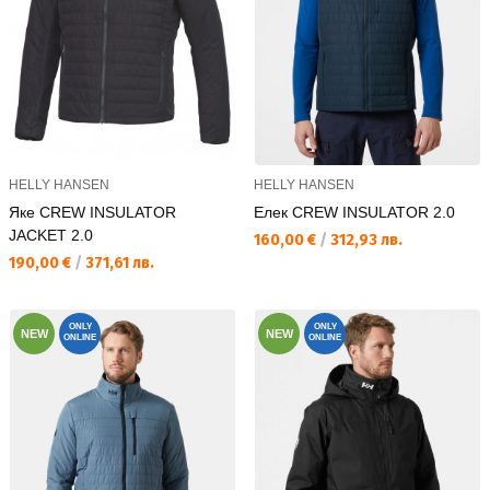
HELLY HANSEN
HELLY HANSEN
Яке CREW INSULATOR
Елек CREW INSULATOR 2.0
JACKET 2.0
Текуща цена:
160,00 €
/
312,93 лв.
Текуща цена:
190,00 €
/
371,61 лв.
ONLY
ONLY
NEW
NEW
ONLINE
ONLINE