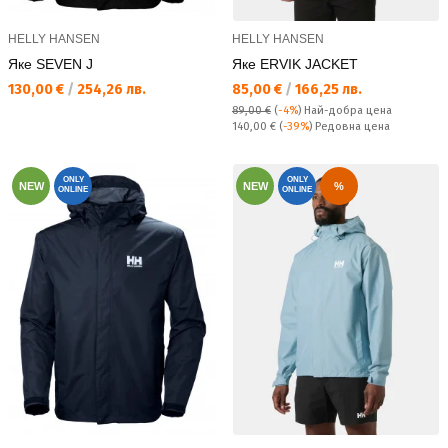
HELLY HANSEN
HELLY HANSEN
Яке SEVEN J
Яке ERVIK JACKET
Текуща цена:
Текуща цена:
130,00 €
/
254,26 лв.
85,00 €
/
166,25 лв.
89,00 €
(
-4%
)
Най-добра цена
Редовна цена:
140,00 €
(
-39%
) Редовна цена
ONLY
ONLY
NEW
NEW
%
ONLINE
ONLINE