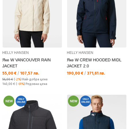
HELLY HANSEN
HELLY HANSEN
Яке W VANCOUVER RAIN
Яке W CREW HOODED MIDL
JACKET
JACKET 2.0
Текуща цена:
Текуща цена:
55,00 €
/
107,57 лв.
190,00 €
/
371,61 лв.
56,00 €
(
-2%
)
Най-добра цена
Редовна цена:
140,00 €
(
-61%
) Редовна цена
ONLY
ONLY
NEW
NEW
ONLINE
ONLINE