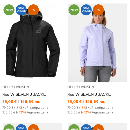
ONLY
ONLY
NEW
%
NEW
%
ONLINE
ONLINE
HELLY HANSEN
HELLY HANSEN
Яке W SEVEN J JACKET
Яке W SEVEN J JACKET
Текуща цена:
Текуща цена:
75,00 €
/
146,69 лв.
75,00 €
/
146,69 лв.
79,00 €
(
-5%
)
Най-добра цена
79,00 €
(
-5%
)
Най-добра цена
Редовна цена:
Редовна цена:
130,00 €
(
-42%
) Редовна цена
130,00 €
(
-42%
) Редовна цена
ONLY
ONLY
NEW
%
NEW
%