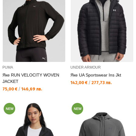
PUMA
UNDER ARMOUR
Яке RUN VELOCITY WOVEN
Яке UA Sportswear Ins Jkt
JACKET
Текуща цена:
142,00 €
/
277,73 лв.
Текуща цена:
75,00 €
/
146,69 лв.
NEW
NEW