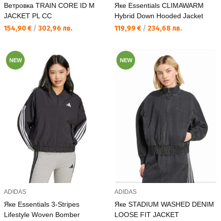
Ветровка TRAIN CORE ID M
Яке Essentials CLIMAWARM
JACKET PL CC
Hybrid Down Hooded Jacket
Текуща цена:
Текуща цена:
154,90 €
/
302,96 лв.
119,99 €
/
234,68 лв.
NEW
NEW
ADIDAS
ADIDAS
Яке Essentials 3-Stripes
Яке STADIUM WASHED DENIM
Lifestyle Woven Bomber
LOOSE FIT JACKET