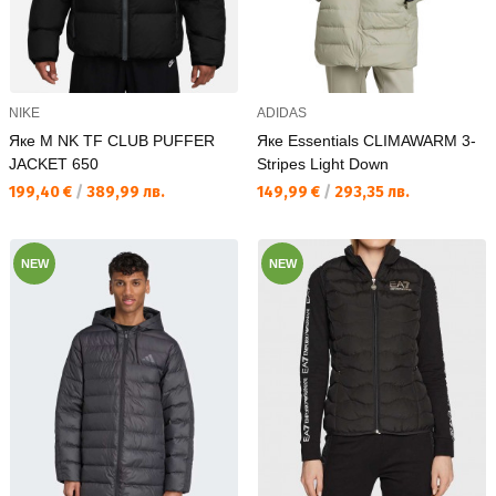
NIKE
ADIDAS
Яке M NK TF CLUB PUFFER
Яке Essentials CLIMAWARM 3-
JACKET 650
Stripes Light Down
Текуща цена:
Текуща цена:
199,40 €
/
389,99 лв.
149,99 €
/
293,35 лв.
NEW
NEW