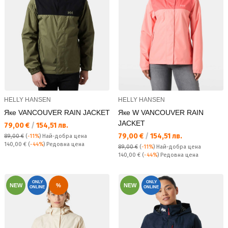
HELLY HANSEN
HELLY HANSEN
Яке VANCOUVER RAIN JACKET
Яке W VANCOUVER RAIN
JACKET
Текуща цена:
79,00 €
/
154,51 лв.
Текуща цена:
79,00 €
/
154,51 лв.
89,00 €
(
-11%
)
Най-добра цена
Редовна цена:
140,00 €
(
-44%
) Редовна цена
89,00 €
(
-11%
)
Най-добра цена
Редовна цена:
140,00 €
(
-44%
) Редовна цена
ONLY
ONLY
NEW
%
NEW
ONLINE
ONLINE