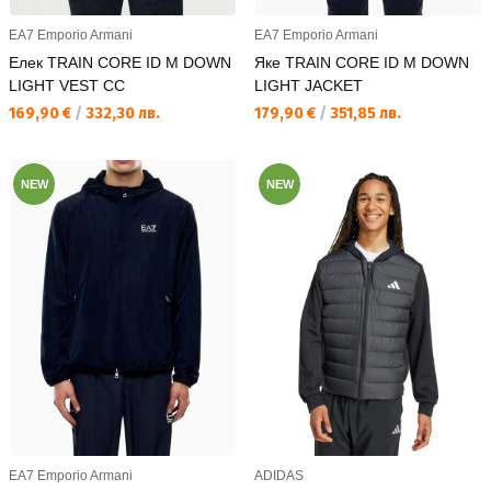
EA7 Emporio Armani
EA7 Emporio Armani
Елек TRAIN CORE ID M DOWN
Яке TRAIN CORE ID M DOWN
LIGHT VEST CC
LIGHT JACKET
Текуща цена:
Текуща цена:
169,90 €
/
332,30 лв.
179,90 €
/
351,85 лв.
NEW
NEW
EA7 Emporio Armani
ADIDAS