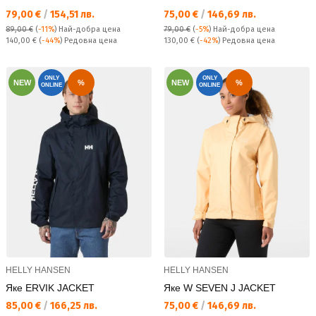
Текуща цена:
Текуща цена:
79,00 €
/
154,51 лв.
75,00 €
/
146,69 лв.
89,00 €
(
-11%
)
Най-добра цена
79,00 €
(
-5%
)
Най-добра цена
Редовна цена:
Редовна цена:
140,00 €
(
-44%
) Редовна цена
130,00 €
(
-42%
) Редовна цена
ONLY
ONLY
NEW
%
NEW
%
ONLINE
ONLINE
HELLY HANSEN
HELLY HANSEN
Яке ERVIK JACKET
Яке W SEVEN J JACKET
Текуща цена:
Текуща цена:
85,00 €
/
166,25 лв.
75,00 €
/
146,69 лв.