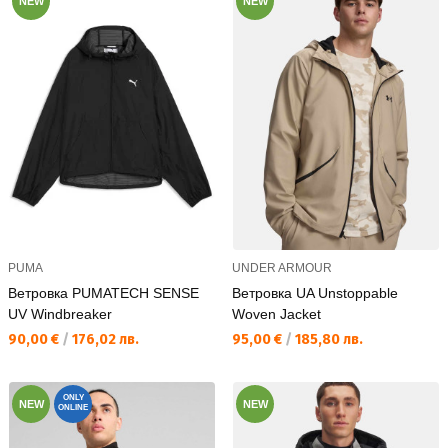
NEW
NEW
PUMA
UNDER ARMOUR
Ветровка PUMATECH SENSE
Ветровка UA Unstoppable
UV Windbreaker
Woven Jacket
Текуща цена:
Текуща цена:
90,00 €
/
176,02 лв.
95,00 €
/
185,80 лв.
ONLY
NEW
NEW
ONLINE