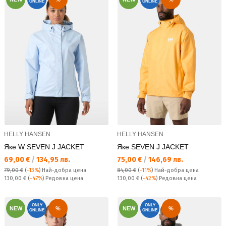
ONLINE
ONLINE
HELLY HANSEN
HELLY HANSEN
Яке W SEVEN J JACKET
Яке SEVEN J JACKET
Текуща цена:
Текуща цена:
69,00 €
/
134,95 лв.
75,00 €
/
146,69 лв.
79,00 €
(
-13%
)
Най-добра цена
84,00 €
(
-11%
)
Най-добра цена
Редовна цена:
Редовна цена:
130,00 €
(
-47%
) Редовна цена
130,00 €
(
-42%
) Редовна цена
ONLY
ONLY
NEW
%
NEW
%
ONLINE
ONLINE