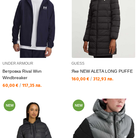
UNDER ARMOUR
GUESS
Ветровка Rival Wvn
Яке NEW ALETA LONG PUFFE
Windbreaker
Текуща цена:
160,00 €
/
312,93 лв.
Текуща цена:
60,00 €
/
117,35 лв.
NEW
NEW