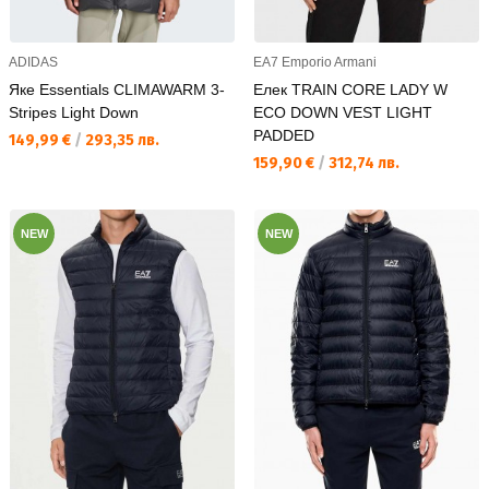
ADIDAS
EA7 Emporio Armani
Яке Essentials CLIMAWARM 3-
Елек TRAIN CORE LADY W
Stripes Light Down
ECO DOWN VEST LIGHT
PADDED
Текуща цена:
149,99 €
/
293,35 лв.
Текуща цена:
159,90 €
/
312,74 лв.
NEW
NEW