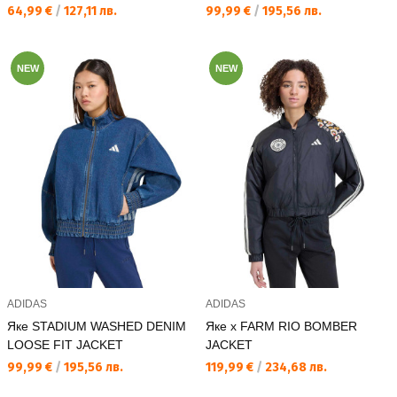
Текуща цена:
Текуща цена:
64,99 €
/
127,11 лв.
99,99 €
/
195,56 лв.
NEW
NEW
ADIDAS
ADIDAS
Яке STADIUM WASHED DENIM
Яке x FARM RIO BOMBER
LOOSE FIT JACKET
JACKET
Текуща цена:
Текуща цена:
99,99 €
/
195,56 лв.
119,99 €
/
234,68 лв.