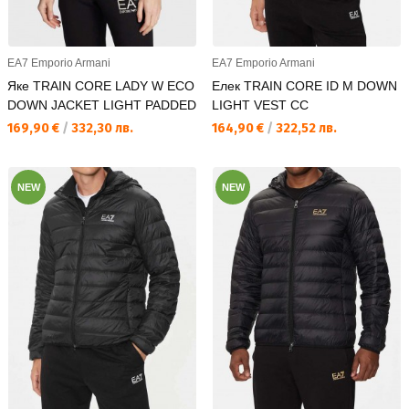
EA7 Emporio Armani
EA7 Emporio Armani
Яке TRAIN CORE LADY W ECO
Елек TRAIN CORE ID M DOWN
DOWN JACKET LIGHT PADDED
LIGHT VEST CC
Текуща цена:
Текуща цена:
169,90 €
/
332,30 лв.
164,90 €
/
322,52 лв.
NEW
NEW