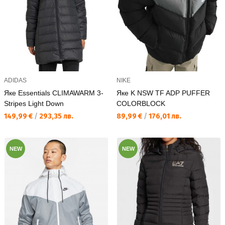
ADIDAS
NIKE
Яке Essentials CLIMAWARM 3-
Яке K NSW TF ADP PUFFER
Stripes Light Down
COLORBLOCK
Текуща цена:
Текуща цена:
149,99 €
/
293,35 лв.
89,99 €
/
176,01 лв.
NEW
NEW