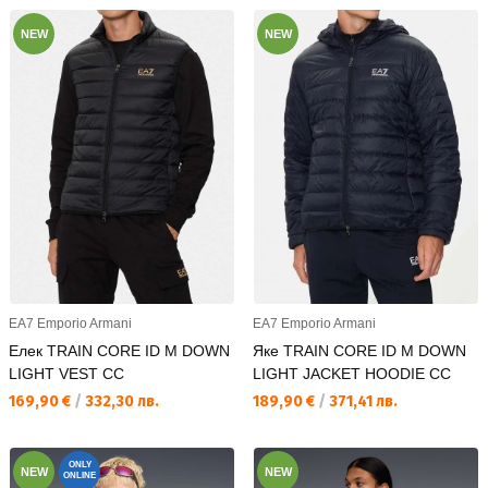
NEW
NEW
EA7 Emporio Armani
EA7 Emporio Armani
Елек TRAIN CORE ID M DOWN
Яке TRAIN CORE ID M DOWN
LIGHT VEST CC
LIGHT JACKET HOODIE CC
Текуща цена:
Текуща цена:
169,90 €
/
332,30 лв.
189,90 €
/
371,41 лв.
ONLY
NEW
NEW
ONLINE