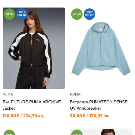
ONLY
ONLY
NEW
NEW
ONLINE
ONLINE
PUMA
PUMA
Яке FUTURE.PUMA.ARCHIVE
Ветровка PUMATECH SENSE
Jacket
UV Windbreaker
Текуща цена:
Текуща цена:
120,00 €
/
234,70 лв.
90,00 €
/
176,02 лв.