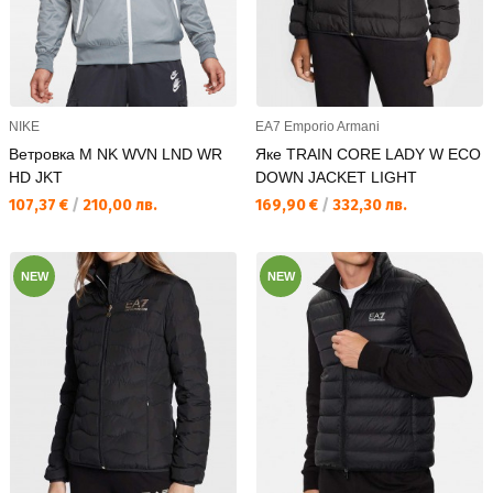
NIKE
EA7 Emporio Armani
Ветровка M NK WVN LND WR
Яке TRAIN CORE LADY W ECO
HD JKT
DOWN JACKET LIGHT
Текуща цена:
Текуща цена:
107,37 €
/
210,00 лв.
169,90 €
/
332,30 лв.
NEW
NEW