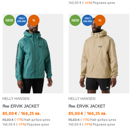
Редовна цена:
140,00 €
(
-44%
) Редовна цена
ONLY
ONLY
NEW
%
NEW
%
ONLINE
ONLINE
HELLY HANSEN
HELLY HANSEN
Яке ERVIK JACKET
Яке ERVIK JACKET
Текуща цена:
Текуща цена:
85,00 €
/
166,25 лв.
85,00 €
/
166,25 лв.
95,00 €
(
-11%
)
Най-добра цена
95,00 €
(
-11%
)
Най-добра цена
Редовна цена:
Редовна цена:
140,00 €
(
-39%
) Редовна цена
140,00 €
(
-39%
) Редовна цена