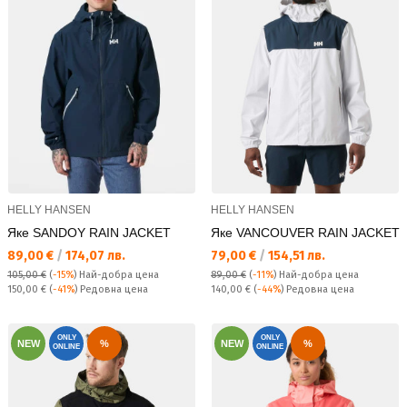
HELLY HANSEN
HELLY HANSEN
Яке SANDOY RAIN JACKET
Яке VANCOUVER RAIN JACKET
Текуща цена:
Текуща цена:
89,00 €
/
174,07 лв.
79,00 €
/
154,51 лв.
105,00 €
(
-15%
)
Най-добра цена
89,00 €
(
-11%
)
Най-добра цена
Редовна цена:
Редовна цена:
150,00 €
(
-41%
) Редовна цена
140,00 €
(
-44%
) Редовна цена
ONLY
ONLY
NEW
%
NEW
%
ONLINE
ONLINE