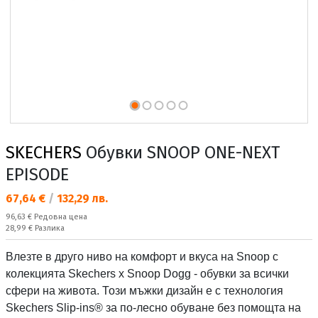
SKECHERS
Обувки SNOOP ONE-NEXT
EPISODE
Текуща цена:
67,64 €
/
132,29 лв.
Редовна цена:
96,63 €
Редовна цена
Спестявате:
28,99 €
Разлика
Влезте в друго ниво на комфорт и вкуса на Snoop с
колекцията Skechers x Snoop Dogg - обувки за всички
сфери на живота. Този мъжки дизайн е с технология
Skechers Slip-ins® за по-лесно обуване без помощта на