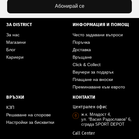
Абонирай се
ЗА DISTRICT
ИНФОРМАЦИЯ И ПОМОЩ
За нас
Често задавани въпроси
Магазини
Поръчка
Блог
Доставка
Кариери
Връщане
Click & Collect
Ваучери за подарък
Плащане на вноски
Преминаване към еврото
ВРЪЗКИ
КОНТАКТИ
Централен офис
КЗП
ж.к. Младост 4,
Решаване на спорове
ул. “Васил Радославов” 6,
Настройки за бисквитки
сграда SPORT DEPOT
Call Center