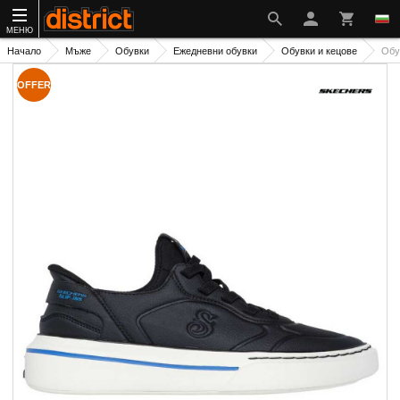
МЕНЮ
Начало
Мъже
Обувки
Ежедневни обувки
Обувки и кецове
Обу
OFFER