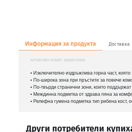
Информация за продукта
Информация за продукта
Доставка
АРТИКУЛЕН НОМЕР:
200000743309
NIKE-DM4044
• Изключително издръжлива горна част, която
• По-широка зона при пръстите за повече ко
• По-твърди странични зони, които поддържат
• Междинна подметка от здрава пяна за комф
• Релефна гумена подметка тип рибена кост, 
Други потребители купих