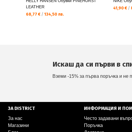
HELLY HANSEN Обувки PINEHURST
NIKE Обу
LEATHER
41,90 €
/
8
68,77 €
/
134,50 лв.
Искаш да си първи в сп
Вземи -15% за първа поръчка и не 
ЗА DISTRICT
ИНФОРМАЦИЯ И ПО
За нас
Често задавани въпр
Магазини
Поръчка