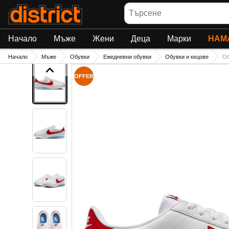
Търсене
Начало
Мъже
Жени
Деца
Марки
НАМ
Начало
Мъже
Обувки
Ежедневни обувки
Обувки и кецове
О
OFFER