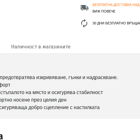
БЕЗПЛАТНА ДОСТАВКА НАД 
ВИЖ ПОВЕЧЕ
30 ДНИ БЕЗПЛАТНО ВРЪЩА
Наличност в магазините
 предотвратява изкривяване, гънки и надраскване.
мфорт
 стъпалото на място и осигурява стабилност
ортно носене през целия ден
осигуряваща добро сцепление с настилката
а