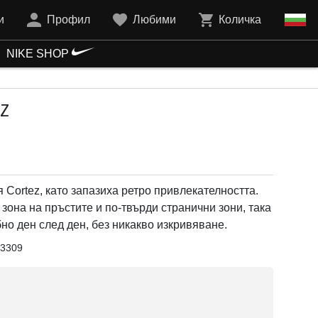
и
Профил
Любими
Количка
NIKE SHOP
Z
Cortez, като запазиха ретро привлекателността.
зона на пръстите и по-твърди странични зони, така
бно ден след ден, без никакво изкривяване.
3309