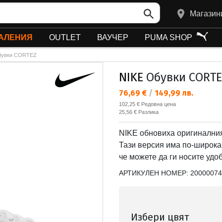
Магазин
АЛЕНИЯ
OUTLET
ВАУЧЕР
PUMA SHOP
бувки CORTEZ
NIKE
Обувки CORTE
Текуща цена:
76,69 €
/
149,99 лв.
Редовна цена:
102,25 €
Редовна цена
Спестявате:
25,56 €
Разлика
NIKE обновиха оригиналния 
Тази версия има по-широка 
че можете да ги носите удо
АРТИКУЛЕН НОМЕР:
20000074
Избери цвят