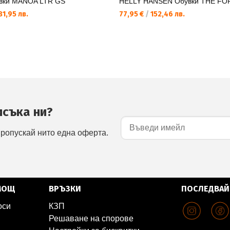
вки MANOA LTR GS
HELLY HANSEN Обувки THE F
1,95 лв.
77,95 €
/
152,46 лв.
исъка ни?
пропускай нито една оферта.
МОЩ
ВРЪЗКИ
ПОСЛЕДВАЙ
оси
КЗП
Решаване на спорове