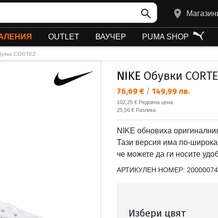
Магазин
АЛЕНИЯ
OUTLET
ВАУЧЕР
PUMA SHOP
бувки CORTEZ
NIKE
Обувки CORTE
Текуща цена:
76,69 €
/
149,99 лв.
Редовна цена:
102,25 €
Редовна цена
Спестявате:
25,56 €
Разлика
NIKE обновиха оригиналния 
Тази версия има по-широка 
че можете да ги носите удо
АРТИКУЛЕН НОМЕР:
20000074
Избери цвят