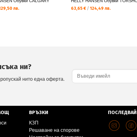
ANSEN Обувки CALGARY
HELLY HANSEN Обувки TORSHO
29,50 лв.
63,65 €
/
124,49 лв.
исъка ни?
пропускай нито една оферта.
МОЩ
ВРЪЗКИ
ПОСЛЕДВАЙ
оси
КЗП
Решаване на спорове