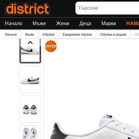
Търсене
Начало
Мъже
Жени
Деца
Марки
НАМ
Начало
Мъже
Обувки
Ежедневни обувки
Обувки и кецове
О
OFFER