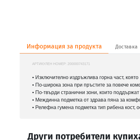
Информация за продукта
Информация за продукта
Доставка
АРТИКУЛЕН НОМЕР:
200000743171
NIKE-DM4044
• Изключително издръжлива горна част, която
• По-широка зона при пръстите за повече ко
• По-твърди странични зони, които поддържат
• Междинна подметка от здрава пяна за комф
• Релефна гумена подметка тип рибена кост, 
Други потребители купих