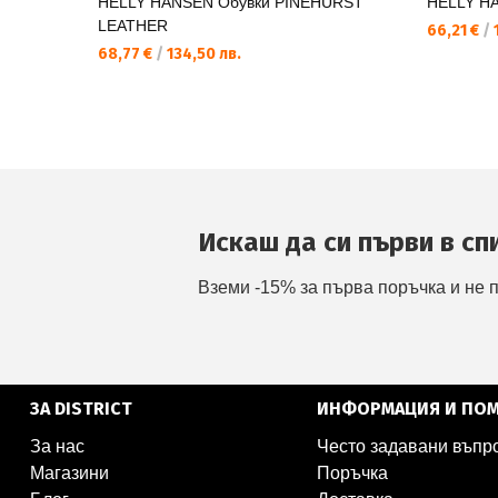
HELLY HANSEN Обувки PINEHURST
HELLY H
LEATHER
66,21 €
/
1
68,77 €
/
134,50 лв.
Искаш да си първи в сп
Вземи -15% за първа поръчка и не 
ЗА DISTRICT
ИНФОРМАЦИЯ И ПО
За нас
Често задавани въпр
Магазини
Поръчка