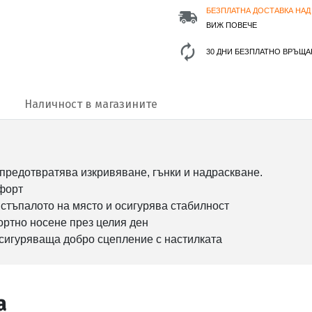
БЕЗПЛАТНА ДОСТАВКА НАД 
ВИЖ ПОВЕЧЕ
30 ДНИ БЕЗПЛАТНО ВРЪЩА
Наличност в магазините
 предотвратява изкривяване, гънки и надраскване.
мфорт
 стъпалото на място и осигурява стабилност
ортно носене през целия ден
осигуряваща добро сцепление с настилката
а