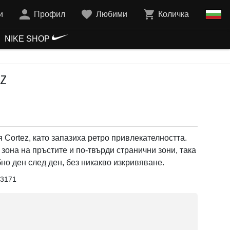
и
Профил
Любими
Количка
NIKE SHOP
Z
Cortez, като запазиха ретро привлекателността.
зона на пръстите и по-твърди странични зони, така
бно ден след ден, без никакво изкривяване.
3171