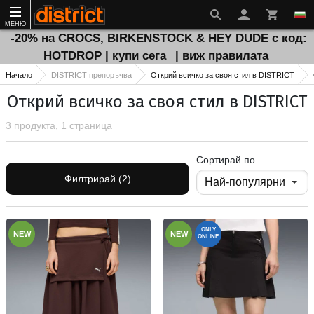
МЕНЮ
-20% на CROCS, BIRKENSTOCK & HEY DUDE с код:
HOTDROP | купи сега
| виж правилата
Начало
DISTRICT препоръчва
Открий всичко за своя стил в DISTRICT
Открий всичко за своя стил в DISTRICT
3 продукта, 1 страница
Сортирай по
Филтрирай (2)
ONLY
NEW
NEW
ONLINE