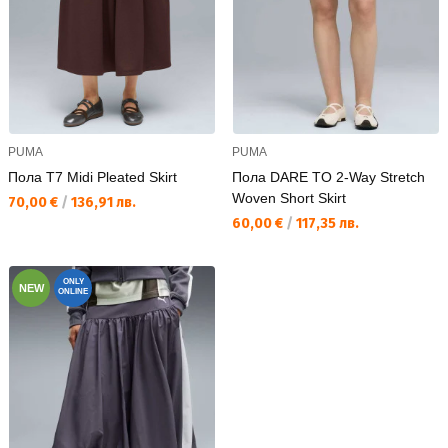
PUMA
PUMA
Пола T7 Midi Pleated Skirt
Пола DARE TO 2-Way Stretch
Woven Short Skirt
Текуща цена:
70,00 €
/
136,91 лв.
Текуща цена:
60,00 €
/
117,35 лв.
ONLY
NEW
ONLINE