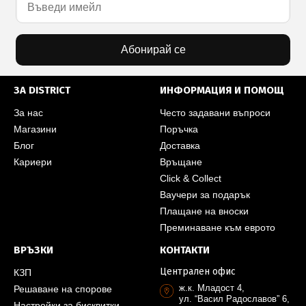
Абонирай се
ЗА DISTRICT
ИНФОРМАЦИЯ И ПОМОЩ
За нас
Често задавани въпроси
Магазини
Поръчка
Блог
Доставка
Кариери
Връщане
Click & Collect
Ваучери за подарък
Плащане на вноски
Преминаване към еврото
ВРЪЗКИ
КОНТАКТИ
Централен офис
КЗП
ж.к. Младост 4,
Решаване на спорове
ул. “Васил Радославов” 6,
Настройки за бисквитки