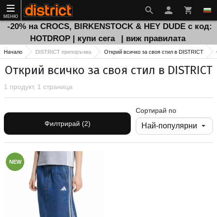
МЕНЮ
-20% на CROCS, BIRKENSTOCK & HEY DUDE с код:
HOTDROP | купи сега
| виж правилата
Начало
DISTRICT препоръчва
Открий всичко за своя стил в DISTRICT
Открий всичко за своя стил в DISTRICT
1 продукт, 1 страница
Сортирай по
Филтрирай (2)
NEW