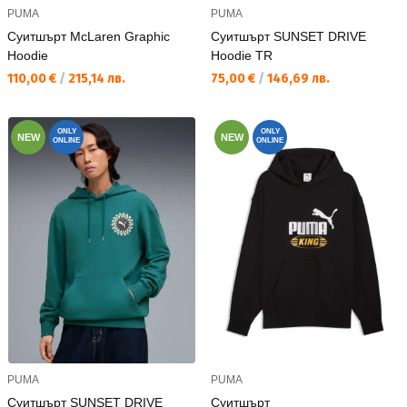
PUMA
PUMA
Суитшърт McLaren Graphic
Суитшърт SUNSET DRIVE
Hoodie
Hoodie TR
Текуща цена:
Текуща цена:
110,00 €
/
215,14 лв.
75,00 €
/
146,69 лв.
ONLY
ONLY
NEW
NEW
ONLINE
ONLINE
PUMA
PUMA
Суитшърт SUNSET DRIVE
Суитшърт