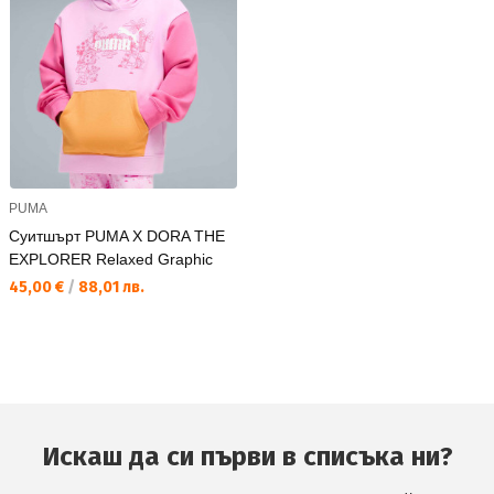
PUMA
Суитшърт PUMA X DORA THE
EXPLORER Relaxed Graphic
Текуща цена:
45,00 €
/
88,01 лв.
Искаш да си първи в списъка ни?