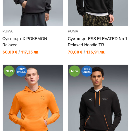
PUMA
PUMA
Суитшърт X POKEMON
Суитшърт ESS ELEVATED No.1
Relaxed
Relaxed Hoodie TR
Текуща цена:
Текуща цена:
60,00 €
/
117,35 лв.
70,00 €
/
136,91 лв.
ONLY
ONLY
NEW
NEW
ONLINE
ONLINE