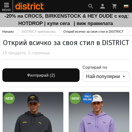
МЕНЮ
-20% на CROCS, BIRKENSTOCK & HEY DUDE с код:
HOTDROP | купи сега
| виж правилата
Начало
DISTRICT препоръчва
Открий всичко за своя стил в DISTRICT
Открий всичко за своя стил в DISTRICT
19 продукта, 1 страница
Сортирай по
Филтрирай (2)
ONLY
NEW
NEW
ONLINE