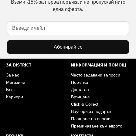
Вземи -15% за първа поръчка и не пропускай нито
една оферта.
Абонирай се
ЗА DISTRICT
ИНФОРМАЦИЯ И ПОМОЩ
За нас
Често задавани въпроси
Магазини
Поръчка
Блог
Доставка
Кариери
Връщане
Click & Collect
Ваучери за подарък
Плащане на вноски
Преминаване към еврото