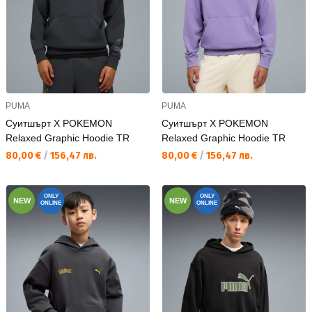
PUMA
PUMA
Суитшърт X POKEMON
Суитшърт X POKEMON
Relaxed Graphic Hoodie TR
Relaxed Graphic Hoodie TR
Текуща цена:
Текуща цена:
80,00 €
/
156,47 лв.
80,00 €
/
156,47 лв.
ONLY
ONLY
NEW
NEW
ONLINE
ONLINE