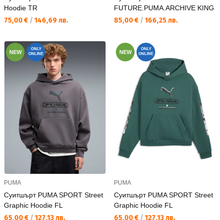
Hoodie TR
FUTURE.PUMA.ARCHIVE KING
Текуща цена:
Текуща цена:
75,00 €
/
146,69 лв.
85,00 €
/
166,25 лв.
ONLY
ONLY
NEW
NEW
ONLINE
ONLINE
PUMA
PUMA
Суитшърт PUMA SPORT Street
Суитшърт PUMA SPORT Street
Graphic Hoodie FL
Graphic Hoodie FL
Текуща цена:
Текуща цена:
65,00 €
/
127,13 лв.
65,00 €
/
127,13 лв.