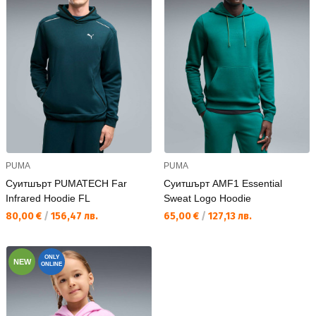
PUMA
PUMA
Суитшърт PUMATECH Far
Суитшърт AMF1 Essential
Infrared Hoodie FL
Sweat Logo Hoodie
Текуща цена:
Текуща цена:
80,00 €
/
156,47 лв.
65,00 €
/
127,13 лв.
ONLY
NEW
ONLINE