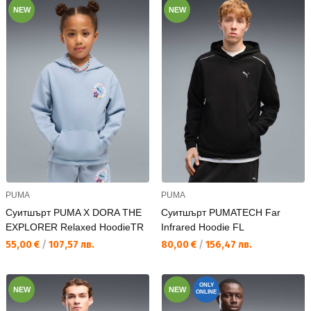
NEW
NEW
PUMA
PUMA
Суитшърт PUMA X DORA THE
Суитшърт PUMATECH Far
EXPLORER Relaxed HoodieTR
Infrared Hoodie FL
Текуща цена:
Текуща цена:
55,00 €
/
107,57 лв.
80,00 €
/
156,47 лв.
ONLY
NEW
NEW
ONLINE