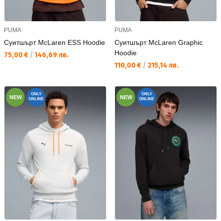
PUMA
PUMA
Суитшърт McLaren ESS Hoodie
Суитшърт McLaren Graphic
Hoodie
Текуща цена:
75,00 €
/
146,69 лв.
Текуща цена:
110,00 €
/
215,14 лв.
ONLY
ONLY
NEW
NEW
ONLINE
ONLINE