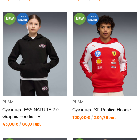
ONLY
ONLY
NEW
NEW
ONLINE
ONLINE
PUMA
PUMA
Суитшърт ESS NATURE 2.0
Суитшърт SF Replica Hoodie
Graphic Hoodie TR
Текуща цена:
120,00 €
/
234,70 лв.
Текуща цена:
45,00 €
/
88,01 лв.