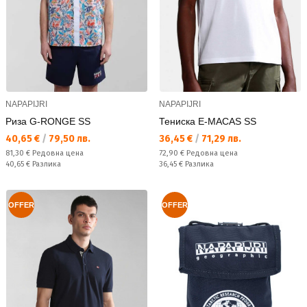
NAPAPIJRI
NAPAPIJRI
Риза G-RONGE SS
Тениска E-MACAS SS
Текуща цена:
Текуща цена:
40,65 €
/
79,50 лв.
36,45 €
/
71,29 лв.
Редовна цена:
Редовна цена:
81,30 €
Редовна цена
72,90 €
Редовна цена
Спестявате:
Спестявате:
40,65 €
Разлика
36,45 €
Разлика
OFFER
OFFER