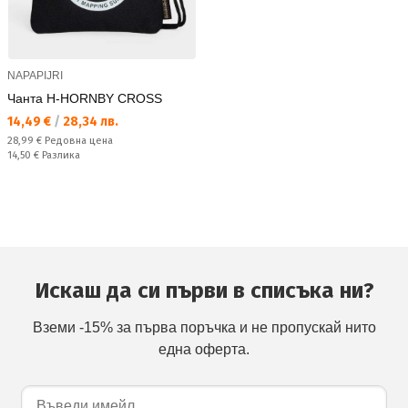
NAPAPIJRI
Чанта H-HORNBY CROSS
Текуща цена:
14,49 €
/
28,34 лв.
Редовна цена:
28,99 €
Редовна цена
Спестявате:
14,50 €
Разлика
Искаш да си първи в списъка ни?
Вземи -15% за първа поръчка и не пропускай нито
една оферта.