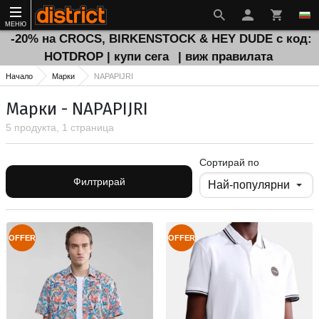
МЕНЮ
-20% на CROCS, BIRKENSTOCK & HEY DUDE с код:
HOTDROP | купи сега
| виж правилата
Начало
Марки
NAPAPIJRI
Марки - NAPAPIJRI
5 продукта, 1 страница
Сортирай по
Филтрирай
OFFER
OFFER