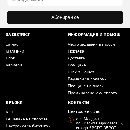
Абонирай се
ЗА DISTRICT
ИНФОРМАЦИЯ И ПОМОЩ
За нас
Често задавани въпроси
Магазини
Поръчка
Блог
Доставка
Кариери
Връщане
Click & Collect
Ваучери за подарък
Плащане на вноски
Преминаване към еврото
ВРЪЗКИ
КОНТАКТИ
Централен офис
КЗП
ж.к. Младост 4,
Решаване на спорове
ул. “Васил Радославов” 6,
Настройки за бисквитки
сграда SPORT DEPOT