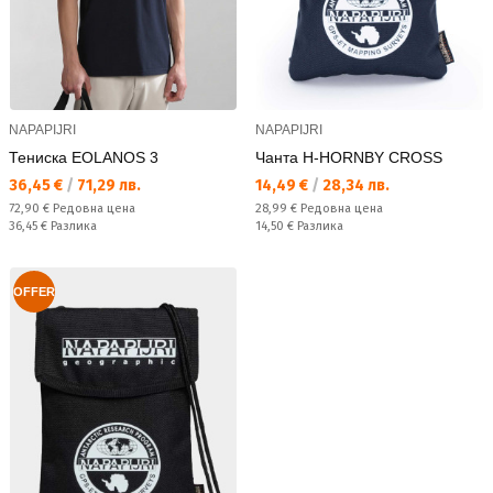
NAPAPIJRI
NAPAPIJRI
Тениска EOLANOS 3
Чанта H-HORNBY CROSS
Текуща цена:
Текуща цена:
36,45 €
/
71,29 лв.
14,49 €
/
28,34 лв.
Редовна цена:
Редовна цена:
72,90 €
Редовна цена
28,99 €
Редовна цена
Спестявате:
Спестявате:
36,45 €
Разлика
14,50 €
Разлика
OFFER