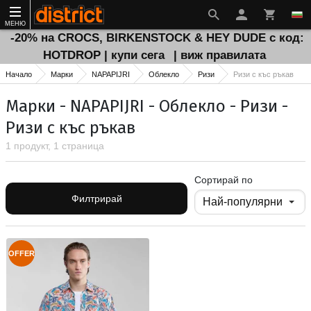
МЕНЮ
-20% на CROCS, BIRKENSTOCK & HEY DUDE с код:
HOTDROP | купи сега
| виж правилата
Начало
Марки
NAPAPIJRI
Облекло
Ризи
Ризи с къс ръкав
Марки - NAPAPIJRI - Облекло - Ризи -
Ризи с къс ръкав
1 продукт, 1 страница
Сортирай по
Филтрирай
OFFER