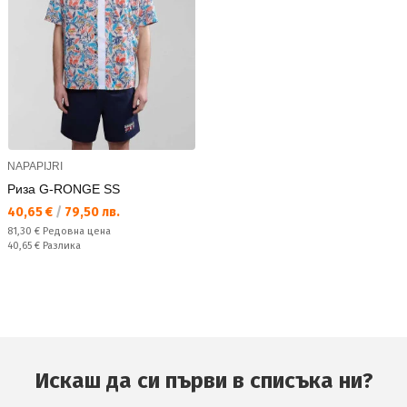
NAPAPIJRI
Риза G-RONGE SS
Текуща цена:
40,65 €
/
79,50 лв.
Редовна цена:
81,30 €
Редовна цена
Спестявате:
40,65 €
Разлика
Искаш да си първи в списъка ни?