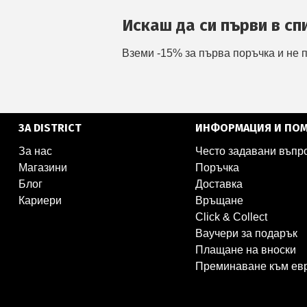
Искаш да си първи в сп
Вземи -15% за първа поръчка и не 
ЗА DISTRICT
ИНФОРМАЦИЯ И ПО
За нас
Често задавани въпр
Магазини
Поръчка
Блог
Доставка
Кариери
Връщане
Click & Collect
Ваучери за подарък
Плащане на вноски
Преминаване към ев