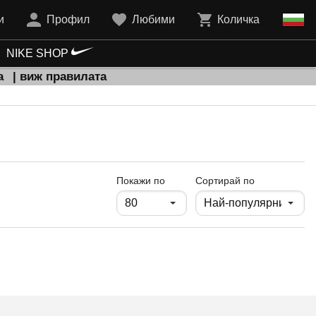
и
Профил
Любими
Количка
NIKE SHOP
а
| виж правилата
продукти на страница
Покажи по
Сортирай по