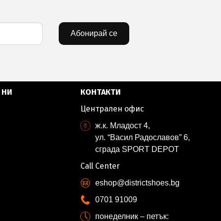
Абонирай се
 НИ
КОНТАКТИ
Централен офис
ж.к. Младост 4,
ул. “Васил Радославов” 6,
сграда SPORT DEPOT
Call Center
eshop@districtshoes.bg
0701 91009
понеделник – петък: