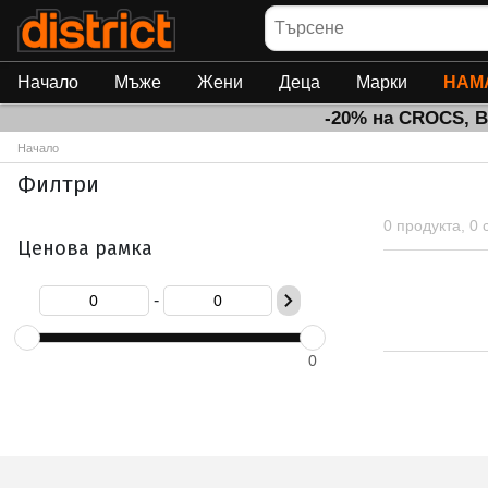
Търсене
Начало
Мъже
Жени
Деца
Марки
НАМ
-20% на CROCS, 
Начало
Филтри
0 продукта, 0
Ценова рамка
-
0