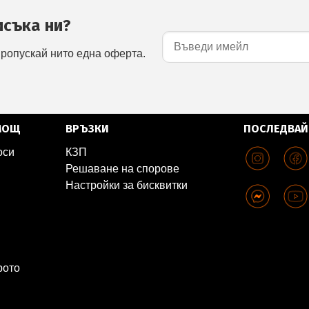
исъка ни?
пропускай нито една оферта.
МОЩ
ВРЪЗКИ
ПОСЛЕДВАЙ
оси
КЗП
Решаване на спорове
Настройки за бисквитки
рото