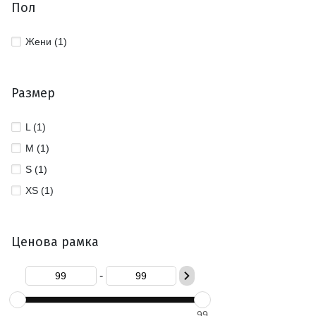
Пол
Жени (1)
Размер
L (1)
M (1)
S (1)
XS (1)
Ценова рамка
-
99