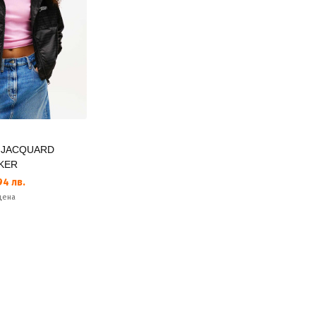
W JACQUARD
KER
4 лв.
цена