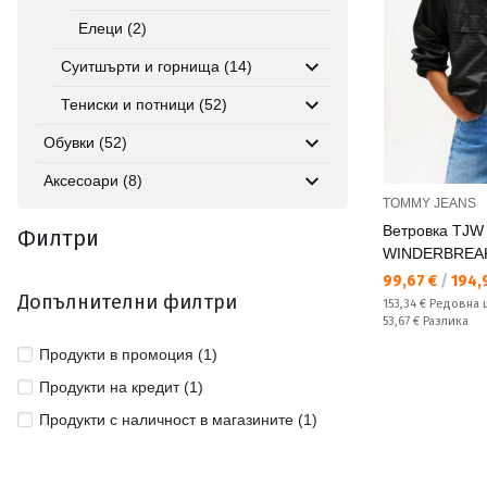
Елеци (2)
Суитшърти и горнища (14)
Тениски и потници (52)
Обувки (52)
Аксесоари (8)
TOMMY JEANS
Ветровка TJ
Филтри
WINDERBREA
Текуща цена:
99,67 €
/
194,9
Допълнителни филтри
Редовна цена:
153,34 €
Редовна 
Спестявате:
53,67 €
Разлика
Продукти в промоция (1)
Продукти на кредит (1)
Продукти с наличност в магазините (1)