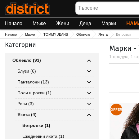
Търсене
Начало
Мъже
Жени
Деца
Марки
НАМ
Начало
Марки
TOMMY JEANS
Облекло
Якета
Ветровки
Категории
Марки - 
1 продукт, 1 с
Облекло (93)
Блузи (6)
Панталони (13)
Поли и рокли (1)
Ризи (3)
OFFER
Якета (4)
Ветровки (1)
Ежедневни якета (1)