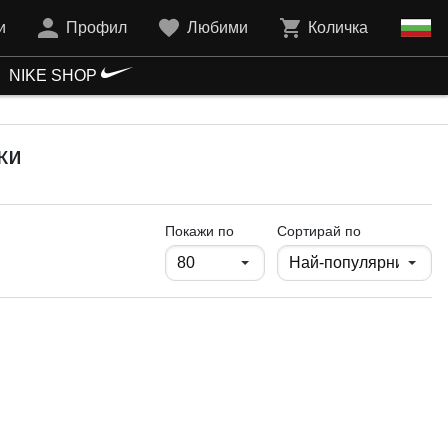
и
Профил
Любими
Количка
NIKE SHOP
ки
продукти на страница
Покажи по
Сортирай по