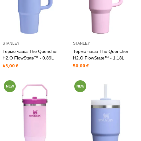
STANLEY
STANLEY
Термо чаша The Quencher
Термо чаша The Quencher
H2.O FlowState™ - 0.89L
H2.O FlowState™ - 1.18L
Текуща цена:
Текуща цена:
45,00 €
50,00 €
NEW
NEW