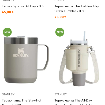
STANLEY
STANLEY
Термо бутилка All Day - 0.6L
Термо чаша The IceFlow Flip
Straw Tumbler - 0.89L
Текуща цена:
45,00 €
Текуща цена:
48,00 €
NEW
NEW
STANLEY
STANLEY
Термо чаша The Stay-Hot
Термо чанта The All-Day