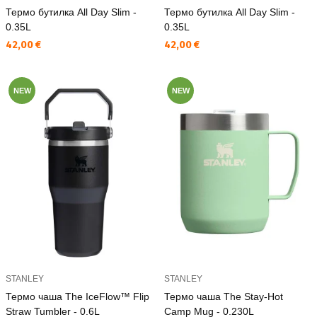
Термо бутилка All Day Slim -
Термо бутилка All Day Slim -
0.35L
0.35L
Текуща цена:
Текуща цена:
42,00 €
42,00 €
NEW
NEW
STANLEY
STANLEY
Термо чаша The IceFlow™ Flip
Термо чаша The Stay-Hot
Straw Tumbler - 0.6L
Camp Mug - 0.230L