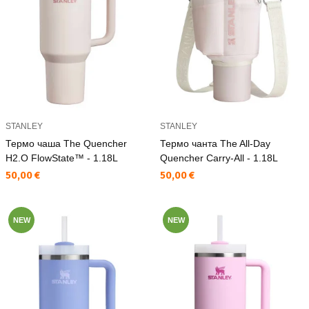
STANLEY
STANLEY
Термо чаша The Quencher
Термо чанта The All-Day
H2.O FlowState™ - 1.18L
Quencher Carry-All - 1.18L
Текуща цена:
Текуща цена:
50,00 €
50,00 €
NEW
NEW