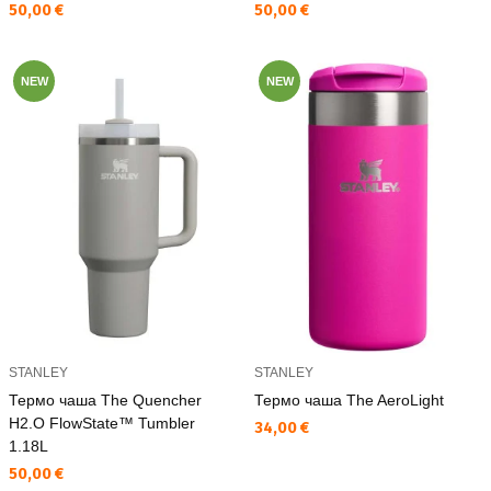
Текуща цена:
Текуща цена:
50,00 €
50,00 €
NEW
NEW
STANLEY
STANLEY
Термо чаша The Quencher
Термо чаша The AeroLight
H2.O FlowState™ Tumbler
Текуща цена:
34,00 €
1.18L
Текуща цена:
50,00 €