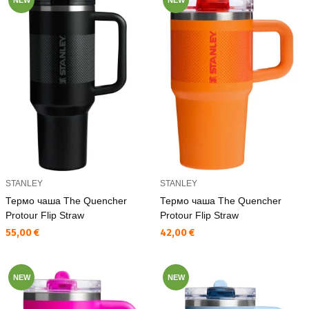
STANLEY
STANLEY
Термо чаша The Quencher
Термо чаша The Quencher
Protour Flip Straw
Protour Flip Straw
Текуща цена:
Текуща цена:
55,00 €
42,00 €
NEW
NEW