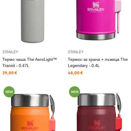
STANLEY
STANLEY
Термо чаша The AeroLight™
Термос за храна + лъжица The
Transit - 0.47L
Legendary - 0.4L
Текуща цена:
Текуща цена:
39,00 €
46,00 €
NEW
NEW