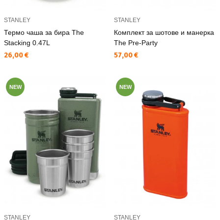
STANLEY
STANLEY
Термо чаша за бира The
Комплект за шотове и манерка
Stacking 0.47L
The Pre-Party
Текуща цена:
Текуща цена:
26,00 €
57,00 €
NEW
NEW
STANLEY
STANLEY