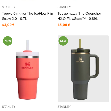
STANLEY
STANLEY
Термо бутилка The IceFlow Flip
Термо чаша The Quencher
Straw 2.0 - 0.7L
H2.O FlowState™ - 0.89L
Текуща цена:
Текуща цена:
43,00 €
45,00 €
NEW
NEW
STANLEY
STANLEY