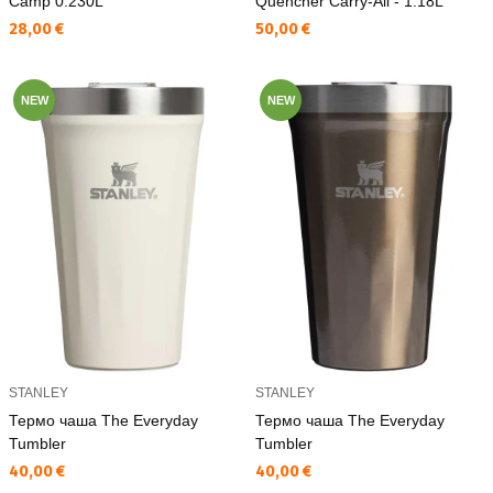
Camp 0.230L
Quencher Carry-All - 1.18L
Текуща цена:
Текуща цена:
28,00 €
50,00 €
NEW
NEW
STANLEY
STANLEY
Термо чаша The Everyday
Термо чаша The Everyday
Tumbler
Tumbler
Текуща цена:
Текуща цена:
40,00 €
40,00 €