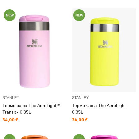
NEW
NEW
STANLEY
STANLEY
Термо чаша The AeroLight™
Термо чаша The AeroLight -
Transit - 0.35L
0.35L
Текуща цена:
Текуща цена:
34,00 €
34,00 €