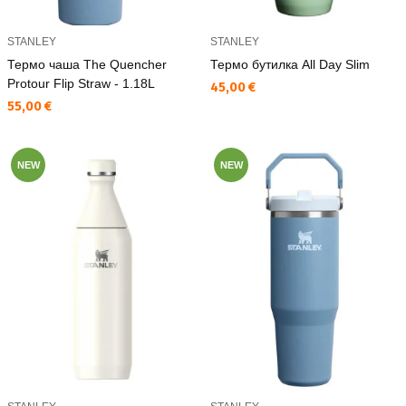
STANLEY
STANLEY
Термо чаша The Quencher
Термо бутилка All Day Slim
Protour Flip Straw - 1.18L
Текуща цена:
45,00 €
Текуща цена:
55,00 €
NEW
NEW