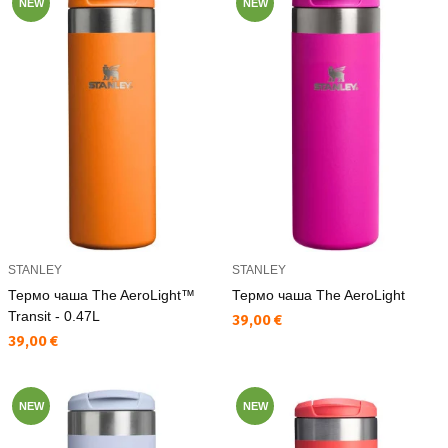
NEW
NEW
STANLEY
STANLEY
Термо чаша The AeroLight™
Термо чаша The AeroLight
Transit - 0.47L
Текуща цена:
39,00 €
Текуща цена:
39,00 €
NEW
NEW