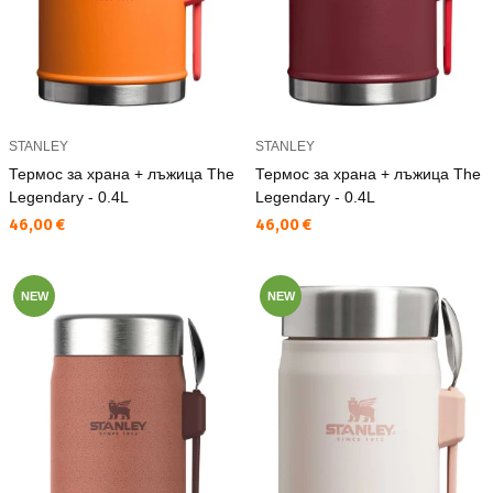
STANLEY
STANLEY
Термос за храна + лъжица The
Термос за храна + лъжица The
Legendary - 0.4L
Legendary - 0.4L
Текуща цена:
Текуща цена:
46,00 €
46,00 €
NEW
NEW