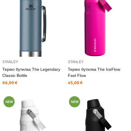
STANLEY
STANLEY
Термо бутилка The Legendary
Термо бутилка The IceFlow
Classic Bottle
Fast Flow
Текуща цена:
Текуща цена:
66,00 €
45,00 €
NEW
NEW