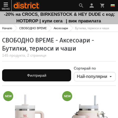
МЕНЮ
-20% на CROCS, BIRKENSTOCK & HEY DUDE с код:
HOTDROP | купи сега
| виж правилата
Начало
СВОБОДНО ВРЕМЕ
Аксесоари
Бутилки, термоси и чаши
СВОБОДНО ВРЕМЕ - Аксесоари -
Бутилки, термоси и чаши
145 продукта, 2 страници
Сортирай по
Филтрирай
NEW
NEW