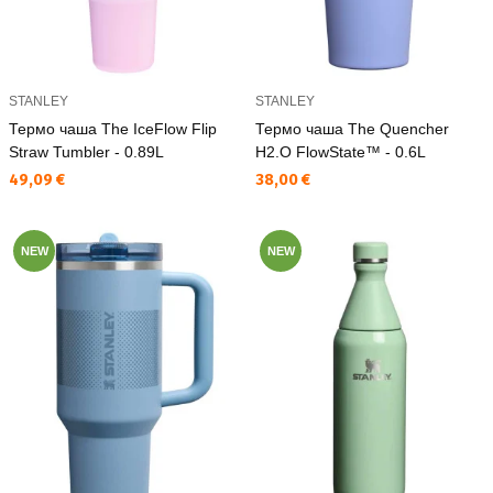
STANLEY
STANLEY
Термо чаша The IceFlow Flip
Термо чаша The Quencher
Straw Tumbler - 0.89L
H2.O FlowState™ - 0.6L
Текуща цена:
Текуща цена:
49,09 €
38,00 €
NEW
NEW