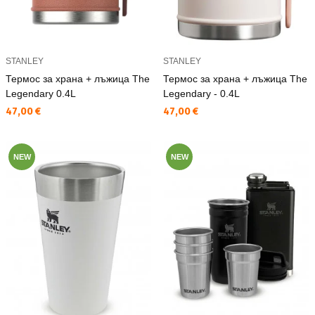
STANLEY
STANLEY
Термос за храна + лъжица The
Термос за храна + лъжица The
Legendary 0.4L
Legendary - 0.4L
Текуща цена:
Текуща цена:
47,00 €
47,00 €
NEW
NEW