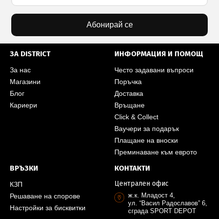
Абонирай се
ЗА DISTRICT
ИНФОРМАЦИЯ И ПОМОЩ
За нас
Често задавани въпроси
Магазини
Поръчка
Блог
Доставка
Кариери
Връщане
Click & Collect
Ваучери за подарък
Плащане на вноски
Преминаване към еврото
ВРЪЗКИ
КОНТАКТИ
Централен офис
КЗП
ж.к. Младост 4,
Решаване на спорове
ул. “Васил Радославов” 6,
Настройки за бисквитки
сграда SPORT DEPOT