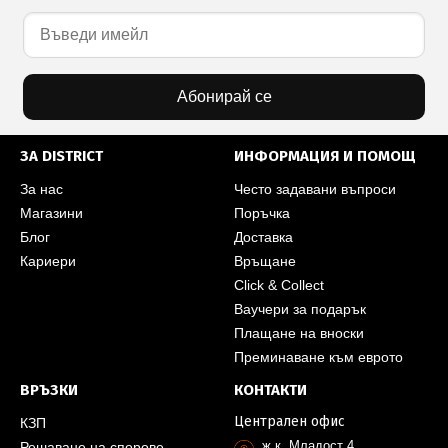
Абонирай се
ЗА DISTRICT
ИНФОРМАЦИЯ И ПОМОЩ
За нас
Често задавани въпроси
Магазини
Поръчка
Блог
Доставка
Кариери
Връщане
Click & Collect
Ваучери за подарък
Плащане на вноски
Преминаване към еврото
ВРЪЗКИ
КОНТАКТИ
Централен офис
КЗП
ж.к. Младост 4,
Решаване на спорове